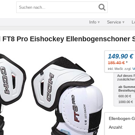
Info
Service
L
FT8 Pro Eishockey Ellenbogenschoner 
149.90 €
185.40 €
*
inkl. MwSt. zzgl.
V
Auf dieses P
zusätzliche
ab Summe 
Bestellun
600.00 €
1000.00 €
Ellenbogen-
Anzahl
: