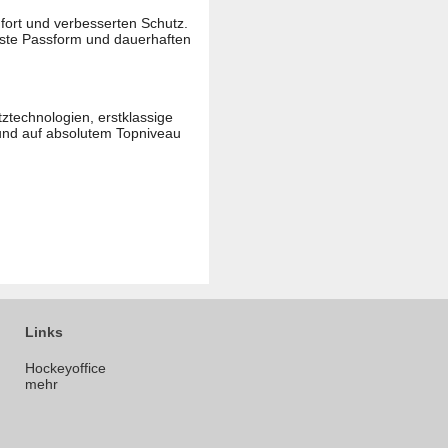
ort und verbesserten Schutz.
feste Passform und dauerhaften
technologien, erstklassige
 und auf absolutem Topniveau
Links
Hockeyoffice
mehr