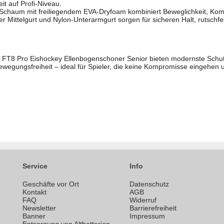
it auf Profi-Niveau.
chaum mit freiliegendem EVA-Dryfoam kombiniert Beweglichkeit, Komf
r Mittelgurt und Nylon-Unterarmgurt sorgen für sicheren Halt, rutsch
 FT8 Pro Eishockey Ellenbogenschoner Senior bieten modernste Schutz
ewegungsfreiheit – ideal für Spieler, die keine Kompromisse eingehen
Service
Info
Geschäfte vor Ort
Datenschutz
n
Kontakt
AGB
FAQ
Widerruf
Newsletter
Barrierefreiheit
Banner
Impressum