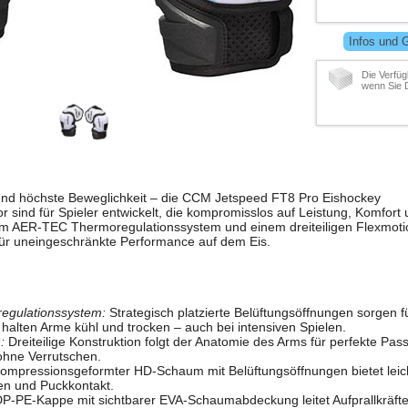
Infos und 
Die Verfüg
wenn Sie 
und höchste Beweglichkeit – die CCM Jetspeed FT8 Pro Eishockey
 sind für Spieler entwickelt, die kompromisslos auf Leistung, Komfort
dem AER-TEC Thermoregulationssystem und einem dreiteiligen Flexmoti
ür uneingeschränkte Performance auf dem Eis.
gulationssystem:
Strategisch platzierte Belüftungsöffnungen sorgen 
d halten Arme kühl und trocken – auch bei intensiven Spielen.
:
Dreiteilige Konstruktion folgt der Anatomie des Arms für perfekte Pa
ohne Verrutschen.
ompressionsgeformter HD-Schaum mit Belüftungsöffnungen bietet leic
en und Puckkontakt.
P-PE-Kappe mit sichtbarer EVA-Schaumabdeckung leitet Aufprallkräfte