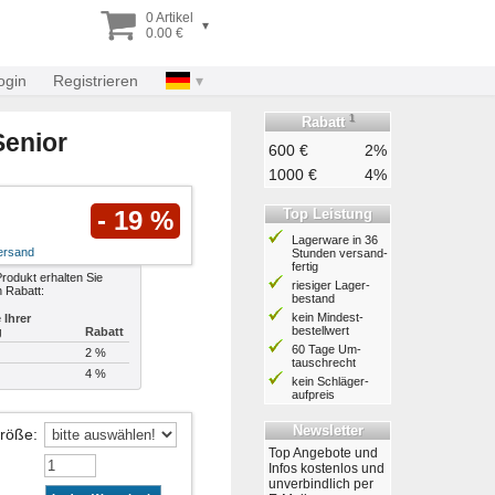
0 Artikel
▾
0.00 €
ogin
Registrieren
1
Rabatt
Senior
600 €
2%
1000 €
4%
Top Leistung
- 19 %
Lagerware in 36
ersand
Stunden ver­sand­
fertig
rodukt erhalten Sie
riesiger Lager­
n Rabatt:
bestand
kein Mindest­
Ihrer
bestell­wert
g
Rabatt
60 Tage Um­
2 %
tausch­recht
4 %
kein Schläger­
aufpreis
Newsletter
Größe
:
Top Angebote und
Infos kostenlos und
unverbindlich per