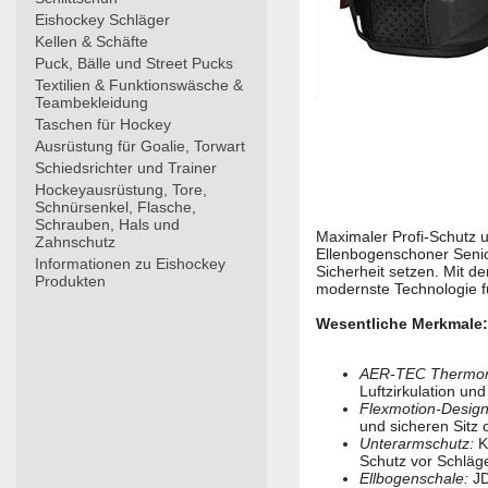
Eishockey Schläger
Kellen & Schäfte
Puck, Bälle und Street Pucks
Textilien & Funktionswäsche &
Teambekleidung
Taschen für Hockey
Ausrüstung für Goalie, Torwart
Schiedsrichter und Trainer
Hockeyausrüstung, Tore,
Schnürsenkel, Flasche,
Schrauben, Hals und
Maximaler Profi-Schutz 
Zahnschutz
Ellenbogenschoner Senior
Informationen zu Eishockey
Sicherheit setzen. Mit 
Produkten
modernste Technologie f
Wesentliche Merkmale:
AER-TEC Thermore
Luftzirkulation un
Flexmotion-Design
und sicheren Sitz 
Unterarmschutz:
K
Schutz vor Schläg
Ellbogenschale:
JD