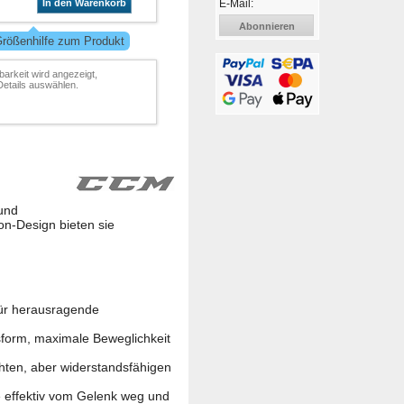
E-Mail:
In den Warenkorb
Abonnieren
Größenhilfe zum Produkt
barkeit wird angezeigt,
Details auswählen.
 und
on-Design bieten sie
für herausragende
ssform, maximale Beweglichkeit
hten, aber widerstandsfähigen
 effektiv vom Gelenk weg und