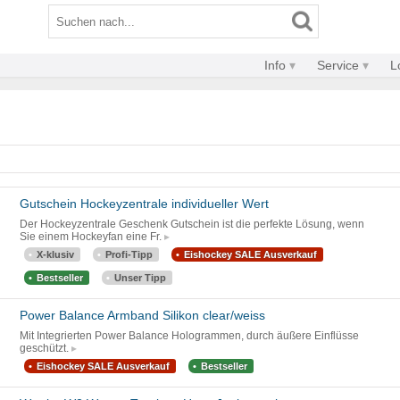
Info
Service
L
Gutschein Hockeyzentrale individueller Wert
Der Hockeyzentrale Geschenk Gutschein ist die perfekte Lösung, wenn
Sie einem Hockeyfan eine Fr.
X-klusiv
Profi-Tipp
Eishockey SALE Ausverkauf
Bestseller
Unser Tipp
Power Balance Armband Silikon clear/weiss
Mit Integrierten Power Balance Hologrammen, durch äußere Einflüsse
geschützt.
Eishockey SALE Ausverkauf
Bestseller