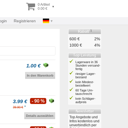
0 Artikel
▾
0.00 €
ogin
Registrieren
1
Rabatt
600 €
2%
1000 €
4%
Top Leistung
Lagerware in 36
1.00 €
Stunden ver­sand­
fertig
riesiger Lager­
In den Warenkorb
bestand
kein Mindest­
bestell­wert
60 Tage Um­
tausch­recht
kein Schläger­
3.99 €
- 90 %
aufpreis
*
39.90 €
Newsletter
Details auswählen
Top Angebote und
Infos kostenlos und
unverbindlich per