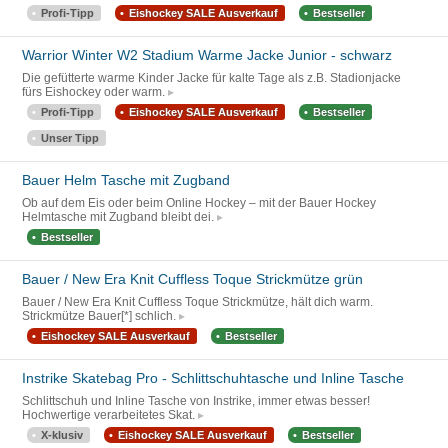
Profi-Tipp
Eishockey SALE Ausverkauf
Bestseller
Warrior Winter W2 Stadium Warme Jacke Junior - schwarz
Die gefütterte warme Kinder Jacke für kalte Tage als z.B. Stadionjacke
fürs Eishockey oder warm.
Profi-Tipp
Eishockey SALE Ausverkauf
Bestseller
Unser Tipp
Bauer Helm Tasche mit Zugband
Ob auf dem Eis oder beim Online Hockey – mit der Bauer Hockey
Helmtasche mit Zugband bleibt dei.
Bestseller
Bauer / New Era Knit Cuffless Toque Strickmütze grün
Bauer / New Era Knit Cuffless Toque Strickmütze, hält dich warm.
Strickmütze Bauer[*] schlich.
Eishockey SALE Ausverkauf
Bestseller
Instrike Skatebag Pro - Schlittschuhtasche und Inline Tasche
Schlittschuh und Inline Tasche von Instrike, immer etwas besser!
Hochwertige verarbeitetes Skat.
X-klusiv
Eishockey SALE Ausverkauf
Bestseller