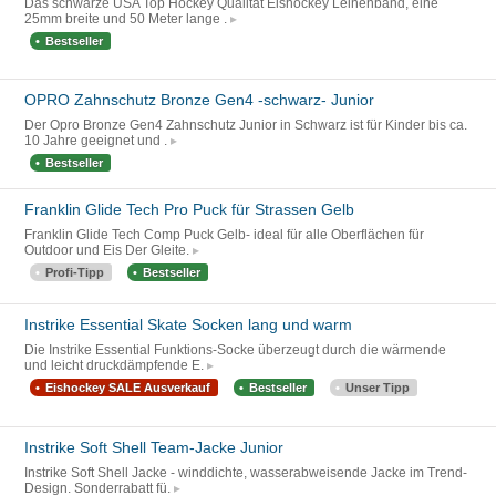
Das schwarze USA Top Hockey Qualität Eishockey Leinenband, eine
25mm breite und 50 Meter lange .
Bestseller
OPRO Zahnschutz Bronze Gen4 -schwarz- Junior
Der Opro Bronze Gen4 Zahnschutz Junior in Schwarz ist für Kinder bis ca.
10 Jahre geeignet und .
Bestseller
Franklin Glide Tech Pro Puck für Strassen Gelb
Franklin Glide Tech Comp Puck Gelb- ideal für alle Oberflächen für
Outdoor und Eis Der Gleite.
Profi-Tipp
Bestseller
Instrike Essential Skate Socken lang und warm
Die Instrike Essential Funktions-Socke überzeugt durch die wärmende
und leicht druckdämpfende E.
Eishockey SALE Ausverkauf
Bestseller
Unser Tipp
Instrike Soft Shell Team-Jacke Junior
Instrike Soft Shell Jacke - winddichte, wasserabweisende Jacke im Trend-
Design. Sonderrabatt fü.