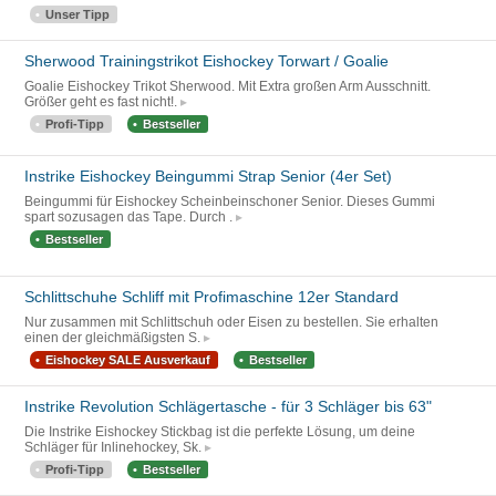
Unser Tipp
Sherwood Trainingstrikot Eishockey Torwart / Goalie
Goalie Eishockey Trikot Sherwood. Mit Extra großen Arm Ausschnitt.
Größer geht es fast nicht!.
Profi-Tipp
Bestseller
Instrike Eishockey Beingummi Strap Senior (4er Set)
Beingummi für Eishockey Scheinbeinschoner Senior. Dieses Gummi
spart sozusagen das Tape. Durch .
Bestseller
Schlittschuhe Schliff mit Profimaschine 12er Standard
Nur zusammen mit Schlittschuh oder Eisen zu bestellen. Sie erhalten
einen der gleichmäßigsten S.
Eishockey SALE Ausverkauf
Bestseller
Instrike Revolution Schlägertasche - für 3 Schläger bis 63"
Die Instrike Eishockey Stickbag ist die perfekte Lösung, um deine
Schläger für Inlinehockey, Sk.
Profi-Tipp
Bestseller