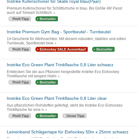
Instrike Kufenschoner für Skate royal blau(Paar)
Premium Kufenschoner für Schlittschuhe in blau. Bis Größe 48! Passt
auch auf Torwart-Schlittsch.
Profi-Tipp
Bestseller
Instrike Premium Gym Bag - Sportbeutel - Turnbeutel
1A Geschenk für Weihnachten. Mit diesem robusten, stabilen und edlen
Turnbeute, Sportbeutel bew.
Profi-Tipp
Eishockey SALE Ausverkauf
Bestseller
Instrike Eco Green Plant Trinkflasche 0,8 Liter schwarz
Entdecken Sie die aus Pflanzen hergestellte Instrike Eco Eishockey
Trinkflasche mit langem Halm.
Profi-Tipp
Bestseller
Instrike Eco Green Plant Trinkflasche 0,8 Liter clear
Aus pflanzlichen Rohstoffen gefertigt, steht die Instrike Eco Eishockey
Trinkflasche für eine n.
Profi-Tipp
Bestseller
Unser Tipp
Leinenband Schlägertape für Eishockey 50m x 25mm schwarz