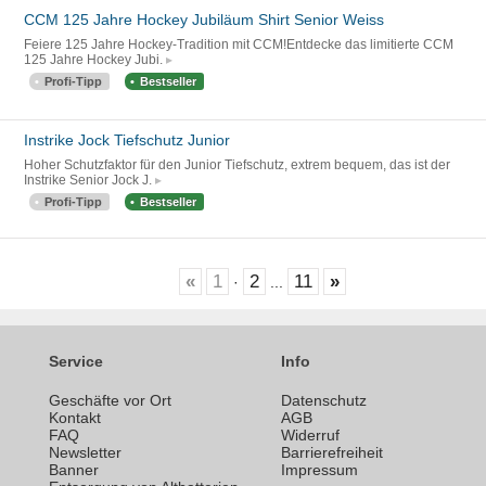
CCM 125 Jahre Hockey Jubiläum Shirt Senior Weiss
Feiere 125 Jahre Hockey-Tradition mit CCM!Entdecke das limitierte CCM
125 Jahre Hockey Jubi.
Profi-Tipp
Bestseller
Instrike Jock Tiefschutz Junior
Hoher Schutzfaktor für den Junior Tiefschutz, extrem bequem, das ist der
Instrike Senior Jock J.
Profi-Tipp
Bestseller
«
1
2
11
»
·
...
Service
Info
Geschäfte vor Ort
Datenschutz
n
Kontakt
AGB
FAQ
Widerruf
Newsletter
Barrierefreiheit
Banner
Impressum