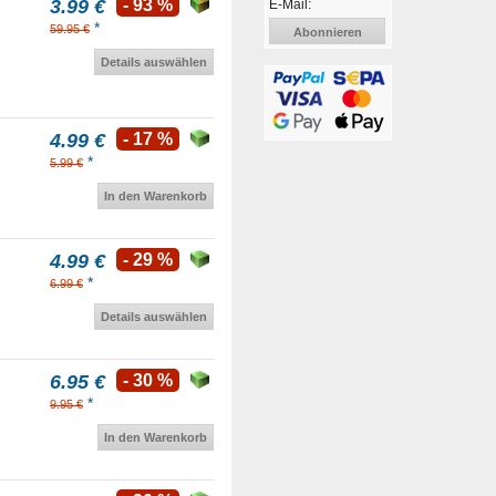
3.99 €
- 93 %
E-Mail:
*
59.95 €
Abonnieren
Details auswählen
4.99 €
- 17 %
*
5.99 €
In den Warenkorb
4.99 €
- 29 %
*
6.99 €
Details auswählen
6.95 €
- 30 %
*
9.95 €
In den Warenkorb