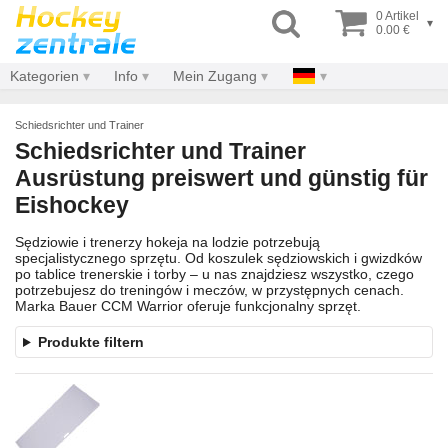
0 Artikel
▾
0.00 €
Kategorien
Info
Mein Zugang
Schiedsrichter und Trainer
Schiedsrichter und Trainer
Ausrüstung preiswert und günstig für
Eishockey
Sędziowie i trenerzy hokeja na lodzie potrzebują
specjalistycznego sprzętu. Od koszulek sędziowskich i gwizdków
po tablice trenerskie i torby – u nas znajdziesz wszystko, czego
potrzebujesz do treningów i meczów, w przystępnych cenach.
Marka Bauer CCM Warrior oferuje funkcjonalny sprzęt.
Produkte filtern