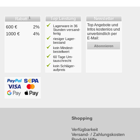
1
Top Leistung
Newsletter
Rabatt
Top Angebote und
Lagerware in 36
600 €
2%
Infos kostenlos und
Stunden ver­sand­
1000 €
4%
fertig
unverbindlich per
E-Mail:
riesiger Lager­
bestand
Abonnieren
kein Mindest­
bestell­wert
60 Tage Um­
tausch­recht
kein Schläger­
aufpreis
Shopping
Verfügbarkeit
Versand- / Zahlungskosten
Produkt Hilfe