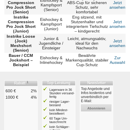
Eishockey &
Compression
ABS-Cup für sicheren
Jetzt
Kampfsport
Pro Jock Short
Schutz, sehr
ansehen
(Senior)
(Senior)
komfortabel
Instrike
Eng sitzend, mit
Eishockey &
Compression
Stutzenhalter und
Jetzt
Kampfsport
Pro Jock Short
integriertem Tiefschutz
ansehen
(Junior)
(Junior)
– kindgerecht
Instrike Loose
Junior &
Leicht, atmungsaktiv,
(Jock)
Jetzt
Jugendliche /
ideal für den
Meshshort
ansehen
Einsteiger
Nachwuchs
(Senior)
Bauer / CCM
Bewährte
Eishockey &
Zur
Jockshort –
Markenqualität, stabiler
Inlinehockey
Auswahl
Beispiel
Cup-Schutz
1
Top Leistung
Newsletter
Rabatt
Top Angebote und
Lagerware in 36
600 €
2%
Infos kostenlos und
Stunden ver­sand­
1000 €
4%
fertig
unverbindlich per
E-Mail:
riesiger Lager­
bestand
Abonnieren
kein Mindest­
bestell­wert
60 Tage Um­
tausch­recht
kein Schläger­