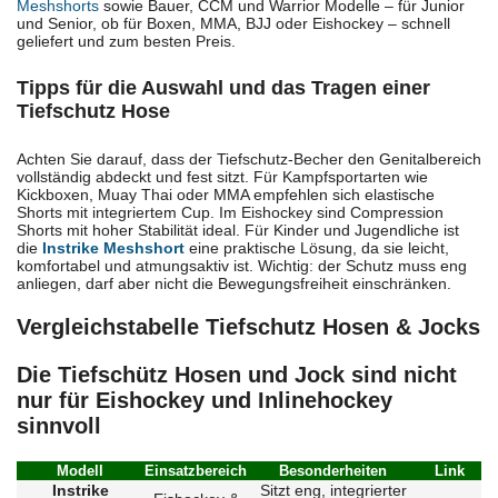
Meshshorts
sowie Bauer, CCM und Warrior Modelle – für Junior
und Senior, ob für Boxen, MMA, BJJ oder Eishockey – schnell
geliefert und zum besten Preis.
Tipps für die Auswahl und das Tragen einer
Tiefschutz Hose
Achten Sie darauf, dass der Tiefschutz-Becher den Genitalbereich
vollständig abdeckt und fest sitzt. Für Kampfsportarten wie
Kickboxen, Muay Thai oder MMA empfehlen sich elastische
Shorts mit integriertem Cup. Im Eishockey sind Compression
Shorts mit hoher Stabilität ideal. Für Kinder und Jugendliche ist
die
Instrike Meshshort
eine praktische Lösung, da sie leicht,
komfortabel und atmungsaktiv ist. Wichtig: der Schutz muss eng
anliegen, darf aber nicht die Bewegungsfreiheit einschränken.
Vergleichstabelle Tiefschutz Hosen & Jocks
Die Tiefschütz Hosen und Jock sind nicht
nur für Eishockey und Inlinehockey
sinnvoll
Modell
Einsatzbereich
Besonderheiten
Link
Instrike
Sitzt eng, integrierter