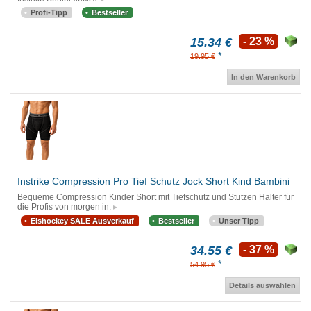
Profi-Tipp
Bestseller
15.34 €
- 23 %
*
19.95 €
In den Warenkorb
Instrike Compression Pro Tief Schutz Jock Short Kind Bambini
Bequeme Compression Kinder Short mit Tiefschutz und Stutzen Halter für
die Profis von morgen in.
Eishockey SALE Ausverkauf
Bestseller
Unser Tipp
34.55 €
- 37 %
*
54.95 €
Details auswählen