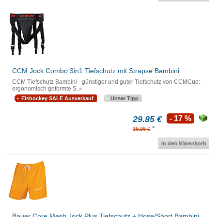
CCM Jock Combo 3in1 Tiefschutz mit Strapse Bambini
CCM Tiefschutz Bambini - günstiger und guter Tiefschutz von CCMCup:-
ergonomisch geformte S.
Eishockey SALE Ausverkauf
Unser Tipp
29.85 €
- 17 %
*
36.06 €
In den Warenkorb
Bauer Core Mesh Jock Plus Tiefschutz + Hose/Short Bambini