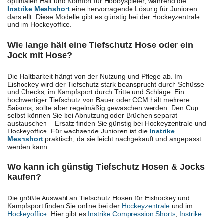
optimalen Halt und Komfort für Hobbyspieler, während die
Instrike Meshshort
eine hervorragende Lösung für Junioren
darstellt. Diese Modelle gibt es günstig bei der Hockeyzentrale
und im Hockeyoffice.
Wie lange hält eine Tiefschutz Hose oder ein
Jock mit Hose?
Die Haltbarkeit hängt von der Nutzung und Pflege ab. Im
Eishockey wird der Tiefschutz stark beansprucht durch Schüsse
und Checks, im Kampfsport durch Tritte und Schläge. Ein
hochwertiger Tiefschutz von Bauer oder CCM hält mehrere
Saisons, sollte aber regelmäßig gewaschen werden. Den Cup
selbst können Sie bei Abnutzung oder Brüchen separat
austauschen – Ersatz finden Sie günstig bei Hockeyzentrale und
Hockeyoffice. Für wachsende Junioren ist die
Instrike
Meshshort
praktisch, da sie leicht nachgekauft und angepasst
werden kann.
Wo kann ich günstig Tiefschutz Hosen & Jocks
kaufen?
Die größte Auswahl an Tiefschutz Hosen für Eishockey und
Kampfsport finden Sie online bei der
Hockeyzentrale
und im
Hockeyoffice
. Hier gibt es
Instrike Compression Shorts
,
Instrike