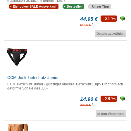
maximalen Schutz mit hohem Trag.
Eishockey SALE Ausverkauf
Bestseller
Unser Tipp
44.95 €
- 31 %
*
64.95 €
Details auswählen
CCM Jock Tiefschutz Junior
CCM Tiefschutz Junior - günstiger onesize Tiefschutz Cup:- Ergonomisch
geformte Schale des Ju.
14.90 €
- 28 %
*
20.60 €
In den Warenkorb