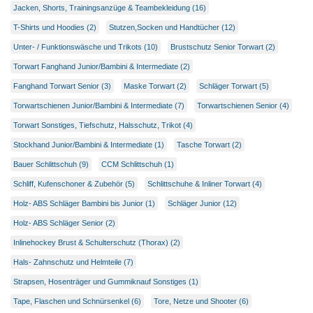
Jacken, Shorts, Trainingsanzüge & Teambekleidung (16)
T-Shirts und Hoodies (2)
Stutzen,Socken und Handtücher (12)
Unter- / Funktionswäsche und Trikots (10)
Brustschutz Senior Torwart (2)
Torwart Fanghand Junior/Bambini & Intermediate (2)
Fanghand Torwart Senior (3)
Maske Torwart (2)
Schläger Torwart (5)
Torwartschienen Junior/Bambini & Intermediate (7)
Torwartschienen Senior (4)
Torwart Sonstiges, Tiefschutz, Halsschutz, Trikot (4)
Stockhand Junior/Bambini & Intermediate (1)
Tasche Torwart (2)
Bauer Schlittschuh (9)
CCM Schlittschuh (1)
Schliff, Kufenschoner & Zubehör (5)
Schlittschuhe & Inliner Torwart (4)
Holz- ABS Schläger Bambini bis Junior (1)
Schläger Junior (12)
Holz- ABS Schläger Senior (2)
Inlinehockey Brust & Schulterschutz (Thorax) (2)
Hals- Zahnschutz und Helmteile (7)
Strapsen, Hosenträger und Gummiknauf Sonstiges (1)
Tape, Flaschen und Schnürsenkel (6)
Tore, Netze und Shooter (6)