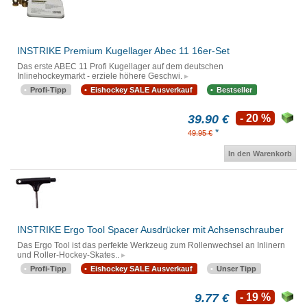
INSTRIKE Premium Kugellager Abec 11 16er-Set
Das erste ABEC 11 Profi Kugellager auf dem deutschen
Inlinehockeymarkt - erziele höhere Geschwi.
Profi-Tipp
Eishockey SALE Ausverkauf
Bestseller
39.90 €
- 20 %
*
49.95 €
In den Warenkorb
INSTRIKE Ergo Tool Spacer Ausdrücker mit Achsenschrauber
Das Ergo Tool ist das perfekte Werkzeug zum Rollenwechsel an Inlinern
und Roller-Hockey-Skates..
Profi-Tipp
Eishockey SALE Ausverkauf
Unser Tipp
9.77 €
- 19 %