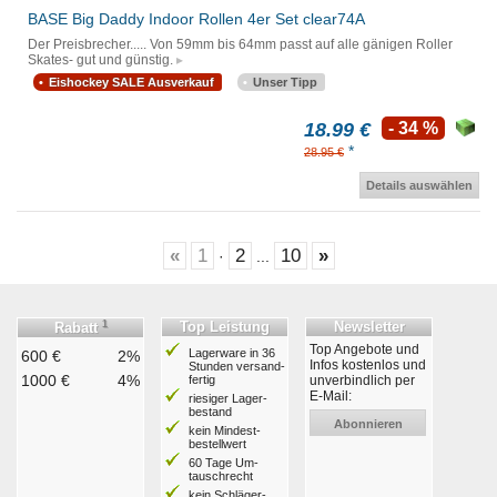
BASE Big Daddy Indoor Rollen 4er Set clear74A
Der Preisbrecher..... Von 59mm bis 64mm passt auf alle gänigen Roller
Skates- gut und günstig.
Eishockey SALE Ausverkauf
Unser Tipp
18.99 €
- 34 %
*
28.95 €
Details auswählen
«
1
2
10
»
·
...
1
Top Leistung
Newsletter
Rabatt
Top Angebote und
Lagerware in 36
600 €
2%
Infos kostenlos und
Stunden ver­sand­
1000 €
4%
fertig
unverbindlich per
E-Mail:
riesiger Lager­
bestand
Abonnieren
kein Mindest­
bestell­wert
60 Tage Um­
tausch­recht
kein Schläger­