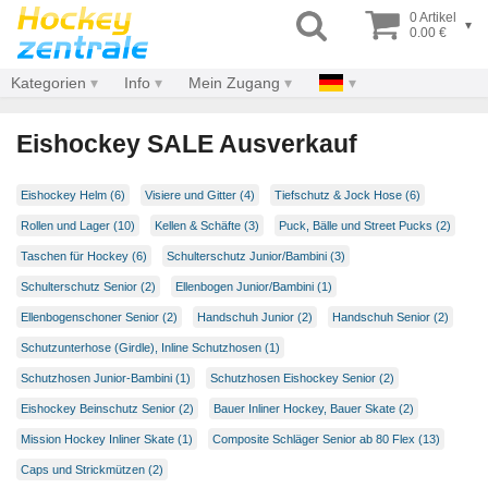
0 Artikel
▾
0.00 €
Kategorien
Info
Mein Zugang
Eishockey SALE Ausverkauf
Eishockey Helm (6)
Visiere und Gitter (4)
Tiefschutz & Jock Hose (6)
Rollen und Lager (10)
Kellen & Schäfte (3)
Puck, Bälle und Street Pucks (2)
Taschen für Hockey (6)
Schulterschutz Junior/Bambini (3)
Schulterschutz Senior (2)
Ellenbogen Junior/Bambini (1)
Ellenbogenschoner Senior (2)
Handschuh Junior (2)
Handschuh Senior (2)
Schutzunterhose (Girdle), Inline Schutzhosen (1)
Schutzhosen Junior-Bambini (1)
Schutzhosen Eishockey Senior (2)
Eishockey Beinschutz Senior (2)
Bauer Inliner Hockey, Bauer Skate (2)
Mission Hockey Inliner Skate (1)
Composite Schläger Senior ab 80 Flex (13)
Caps und Strickmützen (2)