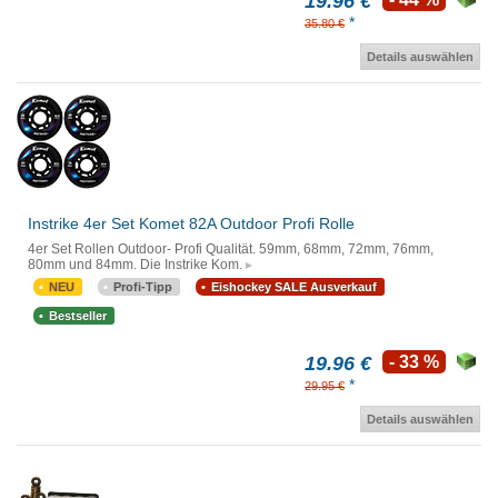
19.96 €
*
35.80 €
Details auswählen
Instrike 4er Set Komet 82A Outdoor Profi Rolle
4er Set Rollen Outdoor- Profi Qualität. 59mm, 68mm, 72mm, 76mm,
80mm und 84mm. Die Instrike Kom.
NEU
Profi-Tipp
Eishockey SALE Ausverkauf
Bestseller
19.96 €
- 33 %
*
29.95 €
Details auswählen