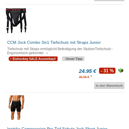
CCM Jock Combo 3in1 Tiefschutz mit Straps Junior
Tiefschutz mit Straps ermöglicht Befestigung der StutzenTiefschutz:-
Ergonomisch geformter .
Eishockey SALE Ausverkauf
Unser Tipp
24.95 €
- 31 %
*
36.06 €
In den Warenkorb
Instrike Compression Pro Tief Schutz Jock Short Junior