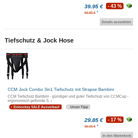
39.95 €
- 43 %
*
69.95 €
Details auswählen
Tiefschutz & Jock Hose
CCM Jock Combo 3in1 Tiefschutz mit Strapse Bambini
CCM Tiefschutz Bambini - günstiger und guter Tiefschutz von CCMCup:-
ergonomisch geformte S.
Eishockey SALE Ausverkauf
Unser Tipp
29.85 €
- 17 %
*
36.06 €
In den Warenkorb