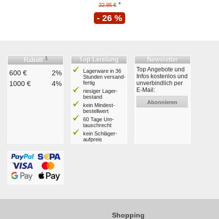
*
22.95 €
- 26 %
1
Top Leistung
Newsletter
Rabatt
Top Angebote und
Lagerware in 36
600 €
2%
Infos kostenlos und
Stunden ver­sand­
1000 €
4%
fertig
unverbindlich per
E-Mail:
riesiger Lager­
bestand
Abonnieren
kein Mindest­
bestell­wert
60 Tage Um­
tausch­recht
kein Schläger­
aufpreis
Shopping