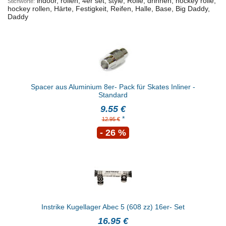
indoor, rollen, 4er set, style, Rolle, drinnen, hockey rolle,
Stichworte:
hockey rollen, Härte, Festigkeit, Reifen, Halle, Base, Big Daddy,
Daddy
Spacer aus Aluminium 8er- Pack für Skates Inliner -
Standard
9.55 €
*
12.95 €
- 26 %
Instrike Kugellager Abec 5 (608 zz) 16er- Set
16.95 €