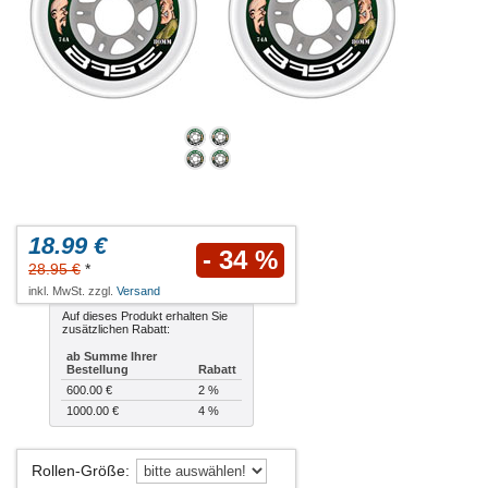
18.99 €
- 34 %
28.95 €
*
inkl. MwSt. zzgl.
Versand
Auf dieses Produkt erhalten Sie
zusätzlichen Rabatt:
ab Summe Ihrer
Bestellung
Rabatt
600.00 €
2 %
1000.00 €
4 %
Rollen-Größe
: