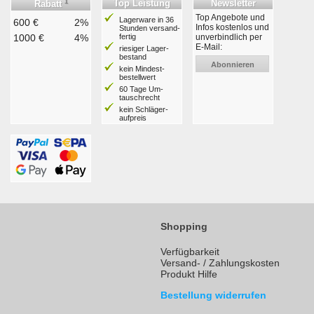
1
Top Leistung
Newsletter
Rabatt
Top Angebote und
Lagerware in 36
600 €
2%
Infos kostenlos und
Stunden ver­sand­
1000 €
4%
fertig
unverbindlich per
E-Mail:
riesiger Lager­
bestand
Abonnieren
kein Mindest­
bestell­wert
60 Tage Um­
tausch­recht
kein Schläger­
aufpreis
Shopping
Verfügbarkeit
Versand- / Zahlungskosten
Produkt Hilfe
Bestellung widerrufen