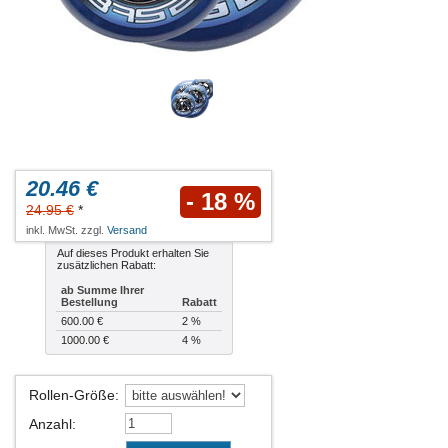
20.46 €
- 18 %
24.95 €
*
inkl. MwSt. zzgl.
Versand
Auf dieses Produkt erhalten Sie
zusätzlichen Rabatt:
ab Summe Ihrer
Bestellung
Rabatt
600.00 €
2 %
1000.00 €
4 %
Rollen-Größe
:
Anzahl
: