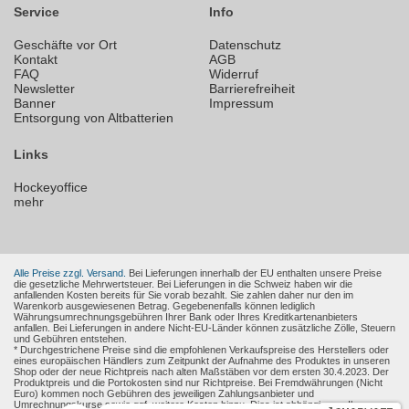
Service
Info
Geschäfte vor Ort
Datenschutz
Kontakt
AGB
FAQ
Widerruf
Newsletter
Barrierefreiheit
Banner
Impressum
Entsorgung von Altbatterien
Links
Hockeyoffice
mehr
Alle Preise zzgl. Versand.
Bei Lieferungen innerhalb der EU enthalten unsere Preise
die gesetzliche Mehrwertsteuer. Bei Lieferungen in die Schweiz haben wir die
anfallenden Kosten bereits für Sie vorab bezahlt. Sie zahlen daher nur den im
Warenkorb ausgewiesenen Betrag. Gegebenenfalls können lediglich
Währungsumrechnungsgebühren Ihrer Bank oder Ihres Kreditkartenanbieters
anfallen. Bei Lieferungen in andere Nicht-EU-Länder können zusätzliche Zölle, Steuern
und Gebühren entstehen.
* Durchgestrichene Preise sind die empfohlenen Verkaufspreise des Herstellers oder
eines europäischen Händlers zum Zeitpunkt der Aufnahme des Produktes in unseren
Shop oder der neue Richtpreis nach alten Maßstäben vor dem ersten 30.4.2023. Der
Produktpreis und die Portokosten sind nur Richtpreise. Bei Fremdwährungen (Nicht
Euro) kommen noch Gebühren des jeweiligen Zahlungsanbieter und
Umrechnungskurse sowie ggf. weitere Kosten hinzu. Dies ist abhängig von Ihren