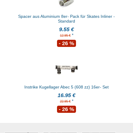
Spacer aus Aluminium 8er- Pack für Skates Inliner -
Standard
9.55 €
*
12.95 €
- 26 %
Instrike Kugellager Abec 5 (608 zz) 16er- Set
16.95 €
*
22.95 €
- 26 %