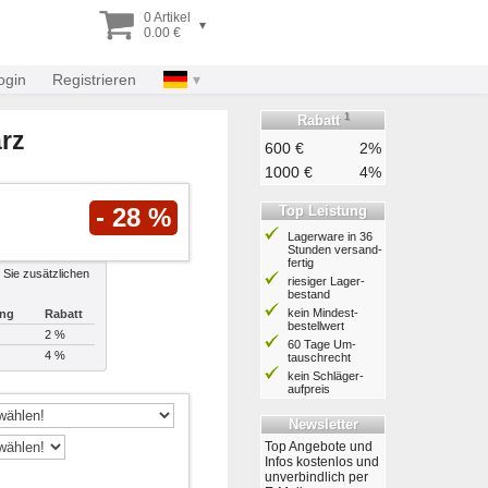
0 Artikel
▾
0.00 €
ogin
Registrieren
1
Rabatt
rz
600 €
2%
1000 €
4%
Top Leistung
- 28 %
Lagerware in 36
Stunden ver­sand­
fertig
 Sie zusätzlichen
riesiger Lager­
bestand
kein Mindest­
ung
Rabatt
bestell­wert
2 %
60 Tage Um­
4 %
tausch­recht
kein Schläger­
aufpreis
Newsletter
Top Angebote und
Infos kostenlos und
unverbindlich per