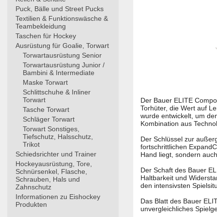
Puck, Bälle und Street Pucks
Textilien & Funktionswäsche &
Teambekleidung
Taschen für Hockey
Ausrüstung für Goalie, Torwart
Torwartausrüstung Senior
Torwartausrüstung Junior /
Bambini & Intermediate
Maske Torwart
Schlittschuhe & Inliner
Torwart
Der Bauer ELITE Composit
Torhüter, die Wert auf Le
Tasche Torwart
wurde entwickelt, um de
Schläger Torwart
Kombination aus Technol
Torwart Sonstiges,
Tiefschutz, Halsschutz,
Der Schlüssel zur außerg
Trikot
fortschrittlichen ExpandC
Schiedsrichter und Trainer
Hand liegt, sondern auch
Hockeyausrüstung, Tore,
Der Schaft des Bauer ELI
Schnürsenkel, Flasche,
Haltbarkeit und Widersta
Schrauben, Hals und
den intensivsten Spielsit
Zahnschutz
Informationen zu Eishockey
Das Blatt des Bauer ELIT
Produkten
unvergleichliches Spielgef