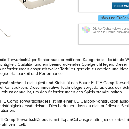
In den Wa
Infos und Größen
Die Verfügbarkeit wird ang
wenn Sie Details auswähl
e Torwartschläger Senior aus der mittleren Kategorie ist die ideale W
ichtigkeit, Stabilität und ein beeindruckendes Spielgefühl legen. Dieser
n Anforderungen anspruchsvoller Torhüter gerecht zu werden und biet
ogie, Haltbarkeit und Performance.
ewöhnlichen Leichtigkeit und Stabilität des Bauer ELITE Comp Torwarts
el Konstruktion. Diese innovative Technologie sorgt dafür, dass der Schl
 robust genug ist, um den Anforderungen des Spiels standzuhalten.
TE Comp Torwartschlägers ist mit einer UD Carbon-Konstruktion ausges
ndsfähigkeit gewährleistet. Dies bedeutet, dass du dich auf diesen Sch
uationen.
E Comp Torwartschlägers ist mit ExpanCel ausgestattet, einer fortschrit
ühl vermittelt.