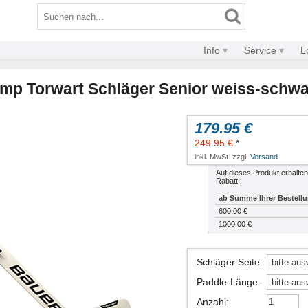
Info
Service
L
omp Torwart Schläger Senior weiss-schwa
179.95 €
249.95 €
*
inkl. MwSt. zzgl.
Versand
Auf dieses Produkt erhalten
Rabatt:
ab Summe Ihrer Bestell
600.00 €
1000.00 €
Schläger Seite
:
Paddle-Länge
:
Anzahl
: