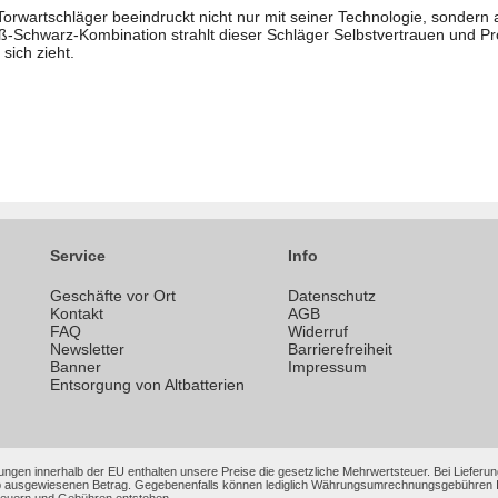
wartschläger beeindruckt nicht nur mit seiner Technologie, sondern a
ß-Schwarz-Kombination strahlt dieser Schläger Selbstvertrauen und Pro
 sich zieht.
Service
Info
Geschäfte vor Ort
Datenschutz
n
Kontakt
AGB
FAQ
Widerruf
Newsletter
Barrierefreiheit
Banner
Impressum
Entsorgung von Altbatterien
ungen innerhalb der EU enthalten unsere Preise die gesetzliche Mehrwertsteuer. Bei Lieferung
 ausgewiesenen Betrag. Gegebenenfalls können lediglich Währungsumrechnungsgebühren Ihrer