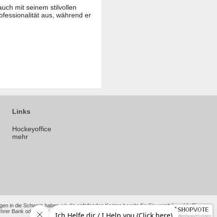
uch mit seinem stilvollen
fessionalität aus, während er
Links
Hockeyoffice
mehr
en in die Schweiz haben wir die anfallenden Kosten bereits für Sie vorab bezahlt. Sie
 Bank oder Ihres Kreditkartenanbieters anfallen. Bei Lieferungen in andere Nicht-EU-
Kundenbewertungen