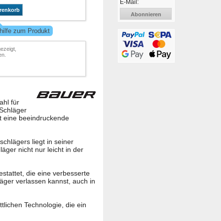
E-Mail:
renkorb
Abonnieren
hilfe zum Produkt
ezeigt,
en.
ahl für
 Schläger
et eine beeindruckende
chlägers liegt in seiner
äger nicht nur leicht in der
tattet, die eine verbesserte
läger verlassen kannst, auch in
tlichen Technologie, die ein