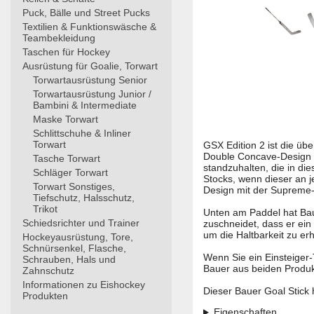
Puck, Bälle und Street Pucks
Textilien & Funktionswäsche &
Teambekleidung
Taschen für Hockey
Ausrüstung für Goalie, Torwart
Torwartausrüstung Senior
Torwartausrüstung Junior /
Bambini & Intermediate
Maske Torwart
Schlittschuhe & Inliner
Torwart
GSX Edition 2 ist die üb
Double Concave-Design m
Tasche Torwart
standzuhalten, die in d
Schläger Torwart
Stocks, wenn dieser an j
Torwart Sonstiges,
Design mit der Supreme-
Tiefschutz, Halsschutz,
Trikot
Unten am Paddel hat Bau
Schiedsrichter und Trainer
zuschneidet, dass er ein 
um die Haltbarkeit zu er
Hockeyausrüstung, Tore,
Schnürsenkel, Flasche,
Wenn Sie ein Einsteiger
Schrauben, Hals und
Bauer aus beiden Produkt
Zahnschutz
Informationen zu Eishockey
Dieser Bauer Goal Stick
Produkten
Eigenschaften