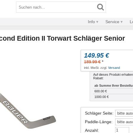
Info
Service
L
ond Edition II Torwart Schläger Senior
149.95 €
189.99 €
*
inkl. MwSt. zzgl.
Versand
Auf dieses Produkt erhalten
Rabatt:
ab Summe Ihrer Bestell
600.00 €
1000.00 €
Schläger Seite
:
Paddle-Länge
:
Anzahl
: