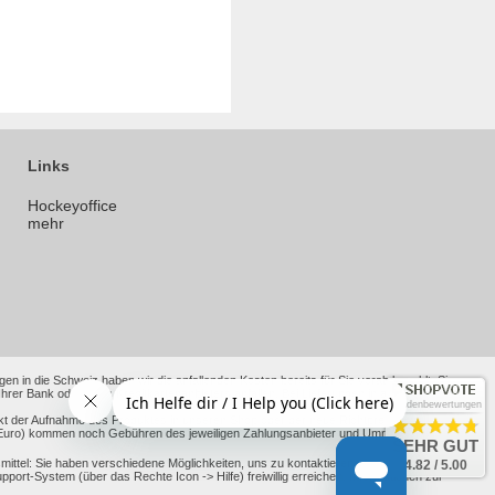
Links
Hockeyoffice
mehr
en in die Schweiz haben wir die anfallenden Kosten bereits für Sie vorab bezahlt. Sie
 Bank oder Ihres Kreditkartenanbieters anfallen. Bei Lieferungen in andere Nicht-EU-
Kundenbewertungen
kt der Aufnahme des Produktes in unseren Shop oder der neue Richtpreis nach alten
ht Euro) kommen noch Gebühren des jeweiligen Zahlungsanbieter und Umrechnungskurse
SEHR GUT
ttel: Sie haben verschiedene Möglichkeiten, uns zu kontaktieren, darunter unsere
4.82 / 5.00
-System (über das Rechte Icon -> Hilfe) freiwillig erreichen. Informationen zur