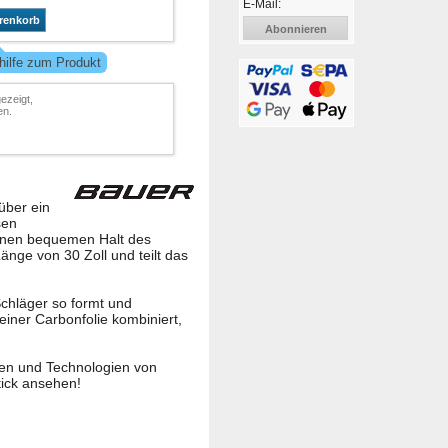
E-Mail:
renkorb
Abonnieren
hilfe zum Produkt
ezeigt,
en.
über ein
sen
einen bequemen Halt des
änge von 30 Zoll und teilt das
Schläger so formt und
einer Carbonfolie kombiniert,
nen und Technologien von
tick ansehen!