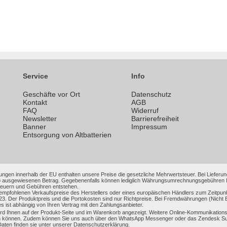
Service
Info
Geschäfte vor Ort
Datenschutz
n
Kontakt
AGB
FAQ
Widerruf
Newsletter
Barrierefreiheit
Banner
Impressum
Entsorgung von Altbatterien
ungen innerhalb der EU enthalten unsere Preise die gesetzliche Mehrwertsteuer. Bei Lieferung
 ausgewiesenen Betrag. Gegebenenfalls können lediglich Währungsumrechnungsgebühren Ihrer
Steuern und Gebühren entstehen.
 empfohlenen Verkaufspreise des Herstellers oder eines europäischen Händlers zum Zeitpun
3. Der Produktpreis und die Portokosten sind nur Richtpreise. Bei Fremdwährungen (Nic
es ist abhängig von Ihren Vertrag mit den Zahlungsanbieter.
 Ihnen auf der Produkt-Seite und im Warenkorb angezeigt. Weitere Online-Kommunikationsmi
 können. Zudem können Sie uns auch über den WhatsApp Messenger oder das Zendesk Support
en finden sie unter unserer Datenschutzerklärung.