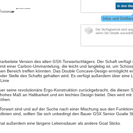
In den Wa
Infos und Größen
Die Verfügbarkeit wird ang
wenn Sie Details auswähl
erarbeitete Version des alten GSX-Torwartschlägers. Der Schaft verfügt 
it einer Carbon-Ummantelung, die leicht und langlebig ist, um Schüs
iesen Bereich treffen könnten. Das Double Concave-Design ermöglicht 
eder Stelle des Schafts gehalten wird. Es verfügt außerdem über eine L
Linie
er seine revolutionäre Ergo-Konstruktion zurückgebracht, die diesen 
hohes Maß an Haltbarkeit und ein leichtes Design bietet. Dies wird mit 
höhen.
-Torwart sind und auf der Suche nach einer Mischung aus den Funktio
linien sind, sollten Sie sich unbedingt den Bauer GSX Senior Goalie S
 hat außerdem eine längere Lebensdauer als andere Goal Sticks.