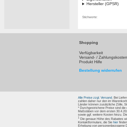
Hersteller (GPSR)
Stichworte:
Shopping
Verfügbarkeit
Versand- / Zahlungskoste
Produkt Hilfe
Bestellung widerrufen
Alle Preise zzgl. Versand.
Bei Liefer
zahlen daher nur den im Warenkorb
Länder können zusätzliche Zölle, 
* Durchgestrichene Preise sind die
Maßstäben vor dem ersten 30.4.202
sowie ggf. weitere Kosten hinzu. Di
1
Die genaue Höhe des Rabattes wird
Kontaktformulare, die Sie
hier
finden
Erhebung von personenbezogene Dat