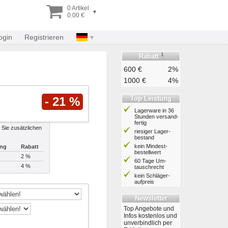
0 Artikel
▾
0.00 €
ogin
Registrieren
1
Rabatt
600 €
2%
1000 €
4%
Top Leistung
- 21 %
Lagerware in 36
Stunden ver­sand­
fertig
 Sie zusätzlichen
riesiger Lager­
bestand
kein Mindest­
ung
Rabatt
bestell­wert
2 %
60 Tage Um­
4 %
tausch­recht
kein Schläger­
aufpreis
Newsletter
Top Angebote und
Infos kostenlos und
unverbindlich per