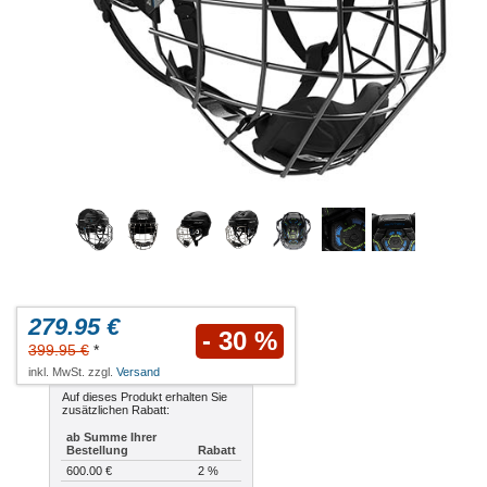
279.95 €
- 30 %
399.95 €
*
inkl. MwSt. zzgl.
Versand
Auf dieses Produkt erhalten Sie
zusätzlichen Rabatt:
ab Summe Ihrer
Bestellung
Rabatt
600.00 €
2 %