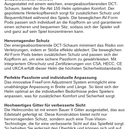
Ausgestattet mit einem weichen, energieabsorbierenden DCT-
Schaum, bietet der Re-Akt 155 Helm optimalen Komfort. Der
gepolsterte Hinterkopfbereich sorgt für zusätzlichen Schutz und
Bequemlichkeit während des Spiels. Die beweglichen AV-Form
Pods passen sich individuell an die Kopfform an und garantieren
einen sicheren und bequemen Sitz, sodass sich der Spieler voll
und ganz auf sein Spiel konzentrieren kann.
Hervorragender Schutz
Der energieabsorbierende DCT-Schaum minimiert das Risiko von
Verletzungen, indem er Stöße effektiv abfedert. Die beweglichen
AV-Form Pods bieten zusätzlichen Schutz und passen sich der
Kopfform an, um eine sichere Passform zu gewährleisten. Mit
integriertem Ohrschutz und Zertifizierungen von CSA, HECC, CE
und UKCA erfüllt dieser Helm die höchsten Sicherheitsstandards.
Perfekte Passform und individuelle Anpassung
Das innovative FreeForm Adjustment System ermöglicht eine
unabhängige Anpassung in Breite und Länge. So lässt sich der
Helm optimal an die individuellen Bedürfnisse jedes Spielers
anpassen, was für zusätzlichen Komfort und Sicherheit sorgt.
Hochwertiges Gitter für verbesserte Sicht
Die Helmcombo ist mit einem Bauer II Gitter ausgestattet, das aus
Edelstahl gefertigt ist. Diese Konstruktion bietet nicht nur
hervorragenden Schutz, sondern auch eine True-Vision-
Technologie, die für eine verbesserte Sicht auf das Spielfeld sorgt.
So behalten Sie jederzeit den Überblick und können sich voll auf