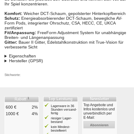
Ihr Spiel konzentrieren.
Komfort:
Weicher DCT-Schaum, gepolsterter Hinterkopfbereich
Schutz:
Energieabsorbierender DCT-Schaum, bewegliche AV-
Form Pods, integrierter Ohrschutz, CSA, HECC, CE, UKCA
zertifiziert
Fit/Anpassung:
FreeForm Adjustment System für unabhängige
Breiten- und Längenanpassung
Gitter:
Bauer II Gitter, Edelstahlkonstruktion mit True-Vision für
verbesserte Sicht
Eigenschaften
Hersteller (GPSR)
Stichworte:
1
Top Leistung
Newsletter
Rabatt
Top Angebote und
Lagerware in 36
600 €
2%
Infos kostenlos und
Stunden ver­sand­
1000 €
4%
fertig
unverbindlich per
E-Mail:
riesiger Lager­
bestand
Abonnieren
kein Mindest­
bestell­wert