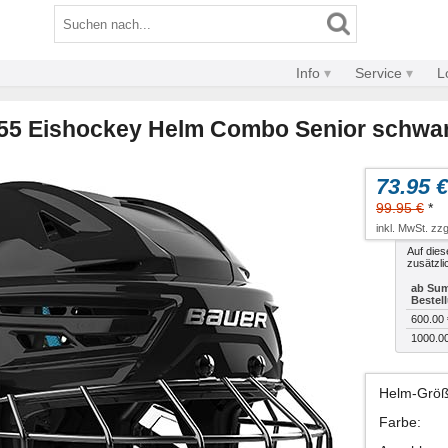
Info
Service
L
 55 Eishockey Helm Combo Senior schwa
73.95 €
99.95 €
*
inkl. MwSt. zzg
Auf dies
zusätzli
ab Sum
Bestel
600.00 
1000.0
Helm-Grö
Farbe
: