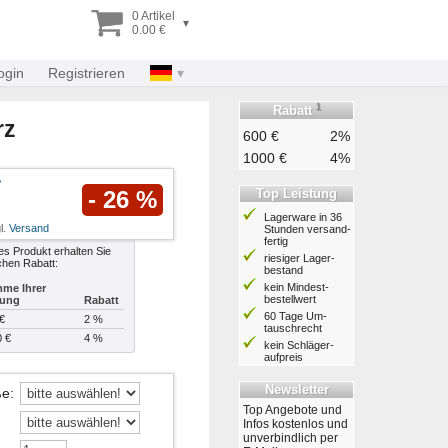
0 Artikel
▾
0.00 €
ogin
Registrieren
1
Rabatt
rz
600 €
2%
1000 €
4%
Top Leistung
- 26 %
Lagerware in 36
l.
Versand
Stunden ver­sand­
fertig
es Produkt erhalten Sie
riesiger Lager­
chen Rabatt:
bestand
kein Mindest­
me Ihrer
bestell­wert
lung
Rabatt
60 Tage Um­
€
2 %
tausch­recht
0 €
4 %
kein Schläger­
aufpreis
Newsletter
ße
:
Top Angebote und
Infos kostenlos und
unverbindlich per