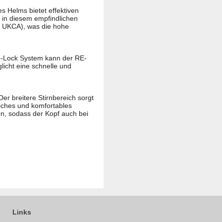
s Helms bietet effektiven
t in diesem empfindlichen
E, UKCA), was die hohe
o-Lock System kann der RE-
icht eine schnelle und
r breitere Stirnbereich sorgt
iches und komfortables
on, sodass der Kopf auch bei
Links