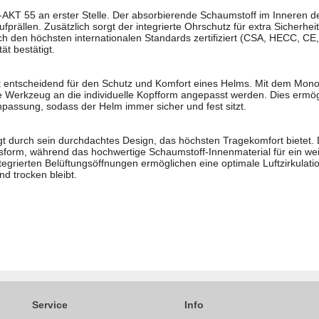
-AKT 55 an erster Stelle. Der absorbierende Schaumstoff im Inneren de
prällen. Zusätzlich sorgt der integrierte Ohrschutz für extra Sicherhei
ch den höchsten internationalen Standards zertifiziert (CSA, HECC, C
ät bestätigt.
st entscheidend für den Schutz und Komfort eines Helms. Mit dem Mon
 Werkzeug an die individuelle Kopfform angepasst werden. Dies ermögl
passung, sodass der Helm immer sicher und fest sitzt.
durch sein durchdachtes Design, das höchsten Tragekomfort bietet. De
form, während das hochwertige Schaumstoff-Innenmaterial für ein we
ntegrierten Belüftungsöffnungen ermöglichen eine optimale Luftzirkulati
nd trocken bleibt.
Service
Info