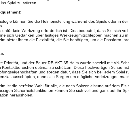
 ins Spiel zu stürzen.
djustment:
ologie können Sie die Helmeinstellung während des Spiels oder in de
n.
 dafür kein Werkzeug erforderlich ist. Dies bedeutet, dass Sie sich voll
ohne sich Gedanken über lästiges Werkzeugmitschleppen machen zu m
 bietet Ihnen die Flexibilität, die Sie benötigen, um die Passform Ihr
e:
ste Priorität, und der Bauer RE-AKT 65 Helm wurde speziell mit VN-Sch
en Kontaktbereichen optimal zu schützen. Diese hochwertigen Schaumst
ungseigenschaften und sorgen dafür, dass Sie sich bei jedem Spiel r
otenzial ausschöpfen, ohne sich Sorgen um mögliche Verletzungen ma
 ist die perfekte Wahl für alle, die nach Spitzenleistung auf dem Eis
ssigen Sicherheitsfunktionen können Sie sich voll und ganz auf Ihr Sp
uation herausholen.