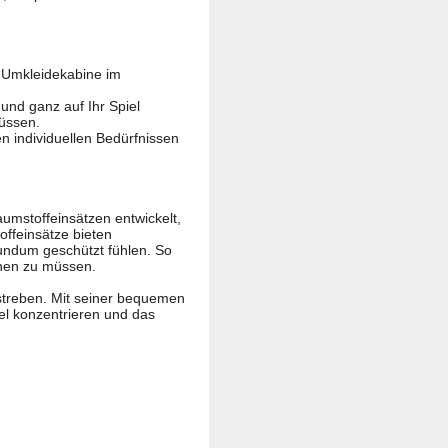
r Umkleidekabine im
 und ganz auf Ihr Spiel
üssen.
en individuellen Bedürfnissen
aumstoffeinsätzen entwickelt,
offeinsätze bieten
undum geschützt fühlen. So
chen zu müssen.
 streben. Mit seiner bequemen
iel konzentrieren und das