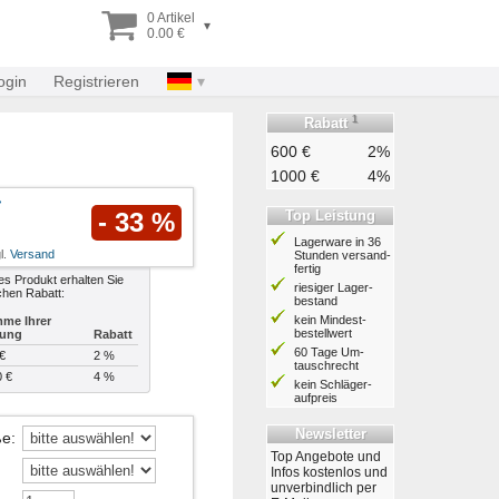
0 Artikel
▾
0.00 €
ogin
Registrieren
1
Rabatt
600 €
2%
1000 €
4%
Top Leistung
- 33 %
Lagerware in 36
l.
Versand
Stunden ver­sand­
fertig
es Produkt erhalten Sie
riesiger Lager­
chen Rabatt:
bestand
kein Mindest­
me Ihrer
bestell­wert
lung
Rabatt
60 Tage Um­
€
2 %
tausch­recht
0 €
4 %
kein Schläger­
aufpreis
Newsletter
ße
:
Top Angebote und
Infos kostenlos und
unverbindlich per