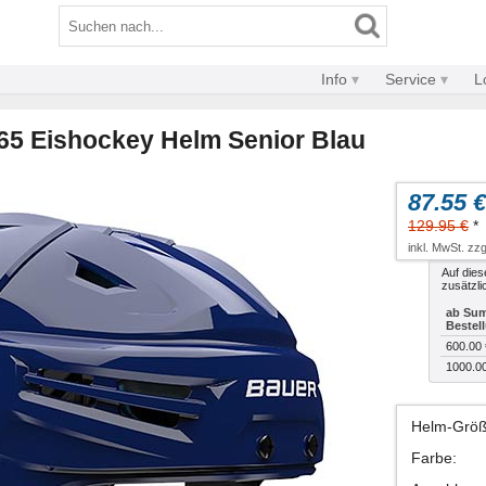
Info
Service
L
65 Eishockey Helm Senior Blau
87.55 €
129.95 €
*
inkl. MwSt. zzg
Auf dies
zusätzli
ab Sum
Bestel
600.00 
1000.0
Helm-Grö
Farbe
: