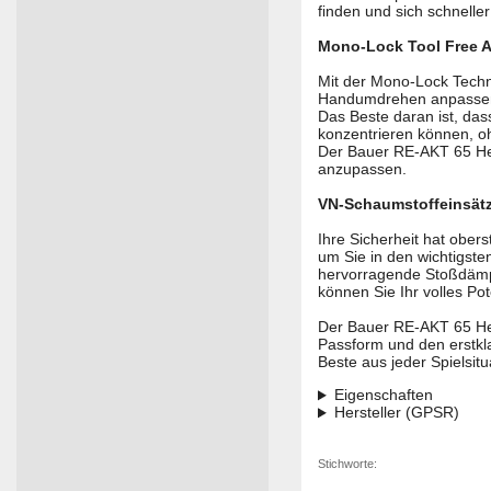
finden und sich schneller
Mono-Lock Tool Free A
Mit der Mono-Lock Techn
Handumdrehen anpasse
Das Beste daran ist, dass
konzentrieren können, 
Der Bauer RE-AKT 65 Helm
anzupassen.
VN-Schaumstoffeinsätz
Ihre Sicherheit hat ober
um Sie in den wichtigst
hervorragende Stoßdämpf
können Sie Ihr volles P
Der Bauer RE-AKT 65 Helm
Passform und den erstkla
Beste aus jeder Spielsit
Eigenschaften
Hersteller (GPSR)
Stichworte: