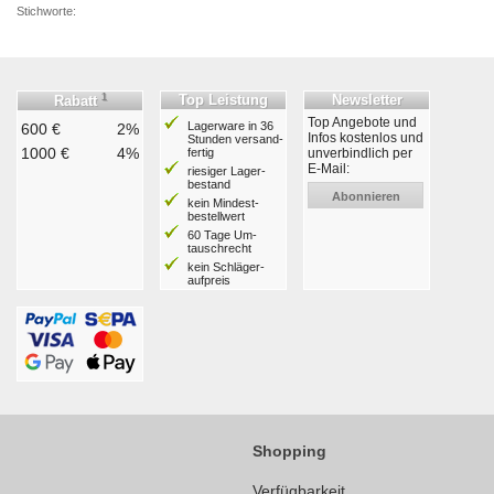
Stichworte:
1
Top Leistung
Newsletter
Rabatt
Top Angebote und
Lagerware in 36
600 €
2%
Infos kostenlos und
Stunden ver­sand­
1000 €
4%
fertig
unverbindlich per
E-Mail:
riesiger Lager­
bestand
Abonnieren
kein Mindest­
bestell­wert
60 Tage Um­
tausch­recht
kein Schläger­
aufpreis
Shopping
Verfügbarkeit