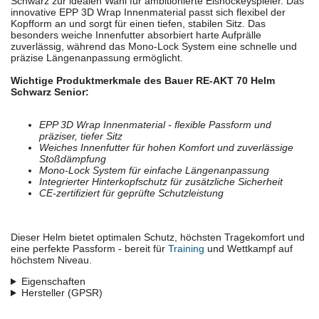
Schwarz zur idealen Wahl für ambitionierte Eishockeyspieler. Das
innovative EPP 3D Wrap Innenmaterial passt sich flexibel der
Kopfform an und sorgt für einen tiefen, stabilen Sitz. Das
besonders weiche Innenfutter absorbiert harte Aufprälle
zuverlässig, während das Mono-Lock System eine schnelle und
präzise Längenanpassung ermöglicht.
Wichtige Produktmerkmale des Bauer RE-AKT 70 Helm
Schwarz Senior:
EPP 3D Wrap Innenmaterial - flexible Passform und
präziser, tiefer Sitz
Weiches Innenfutter für hohen Komfort und zuverlässige
Stoßdämpfung
Mono-Lock System für einfache Längenanpassung
Integrierter Hinterkopfschutz für zusätzliche Sicherheit
CE-zertifiziert für geprüfte Schutzleistung
Dieser Helm bietet optimalen Schutz, höchsten Tragekomfort und
eine perfekte Passform - bereit für
Training
und Wettkampf auf
höchstem Niveau.
Eigenschaften
Hersteller (GPSR)