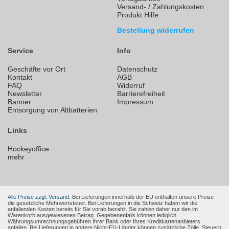
Versand- / Zahlungskosten
Produkt Hilfe
Bestellung widerrufen
Service
Info
Geschäfte vor Ort
Datenschutz
Kontakt
AGB
FAQ
Widerruf
Newsletter
Barrierefreiheit
Banner
Impressum
Entsorgung von Altbatterien
Links
Hockeyoffice
mehr
Alle Preise zzgl. Versand.
Bei Lieferungen innerhalb der EU enthalten unsere Preise
die gesetzliche Mehrwertsteuer. Bei Lieferungen in die Schweiz haben wir die
anfallenden Kosten bereits für Sie vorab bezahlt. Sie zahlen daher nur den im
Warenkorb ausgewiesenen Betrag. Gegebenenfalls können lediglich
Währungsumrechnungsgebühren Ihrer Bank oder Ihres Kreditkartenanbieters
anfallen. Bei Lieferungen in andere Nicht-EU-Länder können zusätzliche Zölle, Steuern