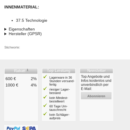
INNENMATERIAL:
37.5 Technologie
Eigenschaften
Hersteller (GPSR)
Stichworte:
1
Top Leistung
Newsletter
Rabatt
Top Angebote und
Lagerware in 36
600 €
2%
Infos kostenlos und
Stunden ver­sand­
1000 €
4%
fertig
unverbindlich per
E-Mail:
riesiger Lager­
bestand
Abonnieren
kein Mindest­
bestell­wert
60 Tage Um­
tausch­recht
kein Schläger­
aufpreis