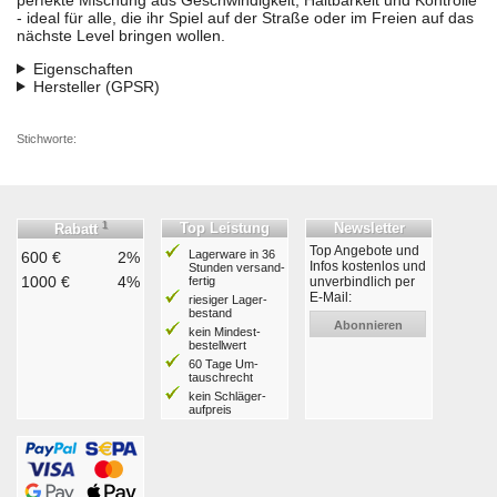
- ideal für alle, die ihr Spiel auf der Straße oder im Freien auf das
nächste Level bringen wollen.
Eigenschaften
Hersteller (GPSR)
Stichworte:
1
Top Leistung
Newsletter
Rabatt
Top Angebote und
Lagerware in 36
600 €
2%
Infos kostenlos und
Stunden ver­sand­
1000 €
4%
fertig
unverbindlich per
E-Mail:
riesiger Lager­
bestand
Abonnieren
kein Mindest­
bestell­wert
60 Tage Um­
tausch­recht
kein Schläger­
aufpreis