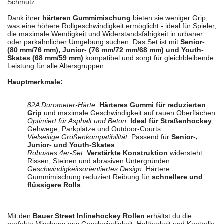
Schmutz.
Dank ihrer
härteren Gummimischung
bieten sie weniger Grip,
was eine höhere Rollgeschwindigkeit ermöglicht - ideal für Spieler,
die maximale Wendigkeit und Widerstandsfähigkeit in urbaner
oder parkähnlicher Umgebung suchen. Das Set ist mit
Senior-
(80 mm/76 mm), Junior- (76 mm/72 mm/68 mm) und Youth-
Skates (68 mm/59 mm)
kompatibel und sorgt für gleichbleibende
Leistung für alle Altersgruppen.
Hauptmerkmale:
82A Durometer-Härte:
Härteres Gummi für reduzierten
Grip
und maximale Geschwindigkeit auf rauen Oberflächen
Optimiert für Asphalt und Beton:
Ideal für Straßenhockey
,
Gehwege, Parkplätze und Outdoor-Courts
Vielseitige Größenkompatibilität:
Passend für
Senior-,
Junior- und Youth-Skates
Robustes 4er-Set:
Verstärkte Konstruktion
widersteht
Rissen, Steinen und abrasiven Untergründen
Geschwindigkeitsorientiertes Design:
Härtere
Gummimischung reduziert Reibung für
schnellere und
flüssigere Rolls
Mit den
Bauer Street Inlinehockey Rollen
erhältst du die
perfekte Mischung aus Geschwindigkeit, Haltbarkeit und Kontrolle