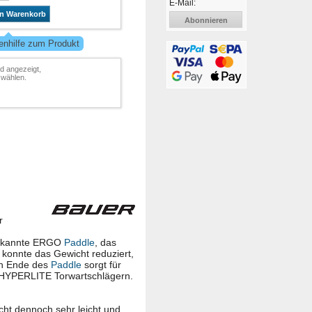
E-Mail:
en Warenkorb
Abonnieren
enhilfe zum Produkt
rd angezeigt,
swählen.
r
 bekannte ERGO
Paddle
, das
konnte das Gewicht reduziert,
en Ende des
Paddle
sorgt für
 HYPERLITE Torwartschlägern.
cht dennoch sehr leicht und