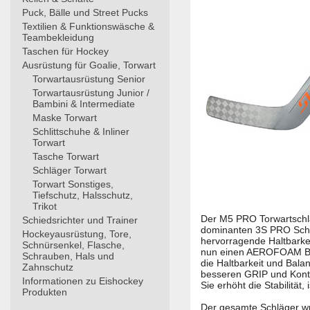
Puck, Bälle und Street Pucks
Textilien & Funktionswäsche &
Teambekleidung
Taschen für Hockey
Ausrüstung für Goalie, Torwart
Torwartausrüstung Senior
Torwartausrüstung Junior /
Bambini & Intermediate
Maske Torwart
Schlittschuhe & Inliner
Torwart
Tasche Torwart
Schläger Torwart
Torwart Sonstiges,
Tiefschutz, Halsschutz,
Trikot
Der M5 PRO Torwartschläg
Schiedsrichter und Trainer
dominanten 3S PRO Schlä
Hockeyausrüstung, Tore,
hervorragende Haltbarke
Schnürsenkel, Flasche,
nun einen AEROFOAM BRID
Schrauben, Hals und
die Haltbarkeit und Ba
Zahnschutz
besseren GRIP und Kont
Informationen zu Eishockey
Sie erhöht die Stabilitä
Produkten
Der gesamte Schläger wur