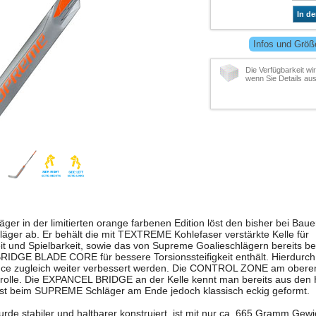
In d
Infos und Größ
Die Verfügbarkeit wi
wenn Sie Details au
er in der limitierten orange farbenen Edition löst den bisher bei Baue
ger ab. Er behält die mit TEXTREME Kohlefaser verstärkte Kelle für
it und Spielbarkeit, sowie das von Supreme Goalieschlägern bereits
GE BLADE CORE für bessere Torsionssteifigkeit enthält. Hierdurch 
lance zugleich weiter verbessert werden. Die CONTROL ZONE am ober
rolle. Die EXPANCEL BRIDGE an der Kelle kennt man bereits aus den
t, ist beim SUPREME Schläger am Ende jedoch klassisch eckig geformt.
de stabiler und haltbarer konstruiert, ist mit nur ca. 665 Gramm Gewi