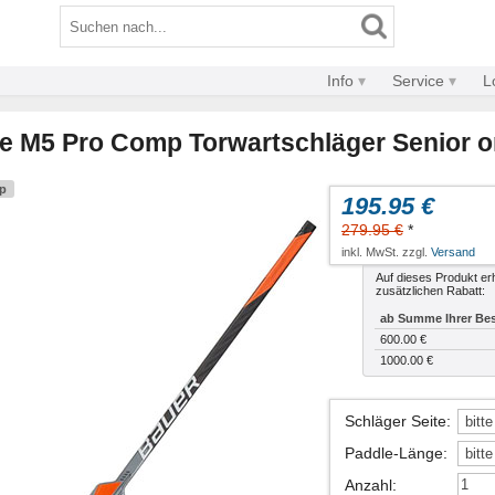
Info
Service
L
 M5 Pro Comp Torwartschläger Senior 
pp
195.95 €
279.95 €
*
inkl. MwSt. zzgl.
Versand
Auf dieses Produkt erh
zusätzlichen Rabatt:
ab Summe Ihrer Bes
600.00 €
1000.00 €
Schläger Seite
:
Paddle-Länge
:
Anzahl
: