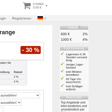
0 Artikel
▾
0.00 €
ogin
Registrieren
1
Rabatt
orange
600 €
2%
1000 €
4%
Top Leistung
- 30 %
Lagerware in 36
Stunden ver­sand­
fertig
alten Sie
riesiger Lager­
bestand
kein Mindest­
tellung
Rabatt
bestell­wert
2 %
60 Tage Um­
4 %
tausch­recht
kein Schläger­
aufpreis
Newsletter
Top Angebote und
Infos kostenlos und
unverbindlich per