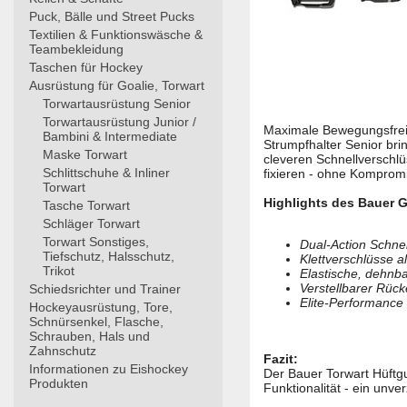
Puck, Bälle und Street Pucks
Textilien & Funktionswäsche &
Teambekleidung
Taschen für Hockey
Ausrüstung für Goalie, Torwart
Torwartausrüstung Senior
Torwartausrüstung Junior /
Maximale Bewegungsfreihe
Bambini & Intermediate
Strumpfhalter Senior brin
Maske Torwart
cleveren Schnellverschlü
Schlittschuhe & Inliner
fixieren - ohne Komprom
Torwart
Highlights des Bauer G
Tasche Torwart
Schläger Torwart
Torwart Sonstiges,
Dual-Action Schnel
Tiefschutz, Halsschutz,
Klettverschlüsse a
Trikot
Elastische, dehnb
Verstellbarer Rüc
Schiedsrichter und Trainer
Elite-Performance 
Hockeyausrüstung, Tore,
Schnürsenkel, Flasche,
Schrauben, Hals und
Zahnschutz
Fazit:
Informationen zu Eishockey
Der Bauer Torwart Hüftg
Produkten
Funktionalität - ein unve