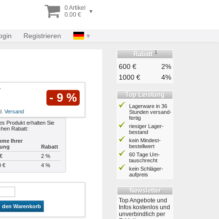
0 Artikel
▾
0.00 €
ogin
Registrieren
1
Rabatt
600 €
2%
1000 €
4%
Top Leistung
- 9 %
Lagerware in 36
l.
Versand
Stunden ver­sand­
fertig
es Produkt erhalten Sie
riesiger Lager­
chen Rabatt:
bestand
kein Mindest­
me Ihrer
bestell­wert
lung
Rabatt
60 Tage Um­
€
2 %
tausch­recht
0 €
4 %
kein Schläger­
aufpreis
Newsletter
Top Angebote und
n den Warenkorb
Infos kostenlos und
unverbindlich per