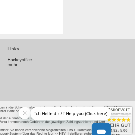
Links
Hockeyoffice
mehr
en in die Schweiz haben wir die anfallenden Kosten bereits für Sie vorab bezahlt. Sie
 Bank oder Ihres Kreditkartenanbieters anfallen. Bei Lieferungen in andere Nicht-EU-
Kundenbewertungen
kt der Aufnahme des Produktes in unseren Shop oder der neue Richtpreis nach alten
ht Euro) kommen noch Gebühren des jeweiligen Zahlungsanbieter und Umrechnungskurse
SEHR GUT
ttel: Sie haben verschiedene Möglichkeiten, uns zu kontaktieren, darunter unsere
4.82 / 5.00
-System (über das Rechte Icon -> Hilfe) freiwillig erreichen. Informationen zur