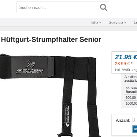
Info
Service
L
 Hüftgurt-Strumpfhalter Senior
21.95 €
23.99 €
*
inkl. MwSt. zzg
Auf dies
zusätzli
ab Sum
Bestel
600.00 
1000.0
Anzahl
:
I