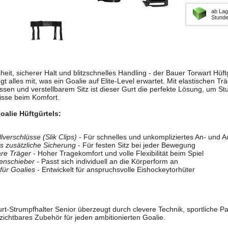
ab Lag
Stund
it, sicherer Halt und blitzschnelles Handling - der Bauer Torwart Hüft
gt alles mit, was ein Goalie auf Elite-Level erwartet. Mit elastischen Tr
ssen und verstellbarem Sitz ist dieser Gurt die perfekte Lösung, um S
isse beim Komfort.
oalie Hüftgürtels:
lverschlüsse (Slik Clips)
- Für schnelles und unkompliziertes An- und 
ls zusätzliche Sicherung
- Für festen Sitz bei jeder Bewegung
are Träger
- Hoher Tragekomfort und volle Flexibilität beim Spiel
kenschieber
- Passt sich individuell an die Körperform an
für Goalies
- Entwickelt für anspruchsvolle Eishockeytorhüter
urt-Strumpfhalter Senior überzeugt durch clevere Technik, sportliche
rzichtbares Zubehör für jeden ambitionierten Goalie.