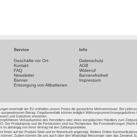
Service
Info
Geschäfte vor Ort
Datenschutz
n
Kontakt
AGB
FAQ
Widerruf
Newsletter
Barrierefreiheit
Banner
Impressum
Entsorgung von Altbatterien
ungen innerhalb der EU enthalten unsere Preise die gesetzliche Mehrwertsteuer. Bei Lieferung
 ausgewiesenen Betrag. Gegebenenfalls können lediglich Währungsumrechnungsgebühren Ihrer
Steuern und Gebühren entstehen.
 empfohlenen Verkaufspreise des Herstellers oder eines europäischen Händlers zum Zeitpun
3. Der Produktpreis und die Portokosten sind nur Richtpreise. Bei Fremdwährungen (Nic
es ist abhängig von Ihren Vertrag mit den Zahlungsanbieter.
 Ihnen auf der Produkt-Seite und im Warenkorb angezeigt. Weitere Online-Kommunikationsmi
 können. Zudem können Sie uns auch über den WhatsApp Messenger oder das Zendesk Support