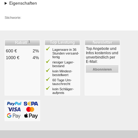
Eigenschaften
Stichworte:
1
Top Leistung
Newsletter
Rabatt
Top Angebote und
Lagerware in 36
600 €
2%
Infos kostenlos und
Stunden ver­sand­
1000 €
4%
fertig
unverbindlich per
E-Mail:
riesiger Lager­
bestand
Abonnieren
kein Mindest­
bestell­wert
60 Tage Um­
tausch­recht
kein Schläger­
aufpreis