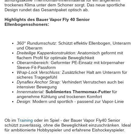
atmungsaktive Thermomax-Innenmaterial für ein angenehm
trockenes Klima unter dem Schoner sorgt. Das neue sportliche
Design rundet das Gesamtpaket optisch ab.
Highlights des Bauer Vapor Fly 40 Senior
Ellenbogenschoners:
360° Rundumschutz:
Schützt effektiv Ellenbogen, Unterarm
und Oberarm
Dreiteilige Kappenkonstruktion:
Anatomisch geformt mit
flachem Profil für optimale Beweglichkeit
Oberarmbereich:
Geformter PE-Einsatz mit körpernaher
Sleeve-Fit-Passform
Wrap-Lock Verschluss:
Zusätzlicher Halt am Unterarm für
sicheres Tragegefühl
Dynaflex Anchor Strap:
Verhindert Verrutschen auch bei
intensiver Bewegung
Innenmaterial:
Sublimiertes Thermomax-Futter
für
angenehme Kühlung und trockenen Komfort
Design:
Modern und sportlich - passend zur Vapor-Linie
Ob im
Training
oder im Spiel - der Bauer Vapor Fly40 Senior
schützt zuverlässig, ohne die Beweglichkeit einzuschränken. Ideal
für ambitionierte Hobbyspieler und erfahrene Eishockeyspieler.