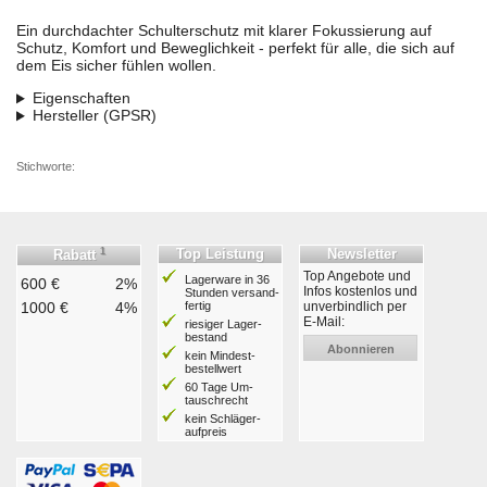
Ein durchdachter Schulterschutz mit klarer Fokussierung auf
Schutz, Komfort und Beweglichkeit - perfekt für alle, die sich auf
dem Eis sicher fühlen wollen.
Eigenschaften
Hersteller (GPSR)
Stichworte:
1
Top Leistung
Newsletter
Rabatt
Top Angebote und
Lagerware in 36
600 €
2%
Infos kostenlos und
Stunden ver­sand­
1000 €
4%
fertig
unverbindlich per
E-Mail:
riesiger Lager­
bestand
Abonnieren
kein Mindest­
bestell­wert
60 Tage Um­
tausch­recht
kein Schläger­
aufpreis