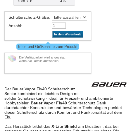
1000.00 €
4 %
Schulterschutz-Größe
:
Anzahl
:
In den Warenkorb
Infos und Größenhilfe zum Produkt
Die Verfügbarkeit wird angezeigt,
wenn Sie Details auswählen.
Der Bauer Vapor Fly40 Schulterschutz
Senior kombiniert ein leichtes Design mit
solider Schutzwirkung - ideal für Freizeit- und ambitionierte
Hobbyspieler.
Bauer Vapor Fly40
Schulterschutz Dank
durchdachter Konstruktion und bewährter Technologien punktet
dieser Schulterschutz durch Komfort und Funktionalität auf dem
Eis.
Das Herzstück bildet das
X-Lite Shield
am Brustbein, das bei