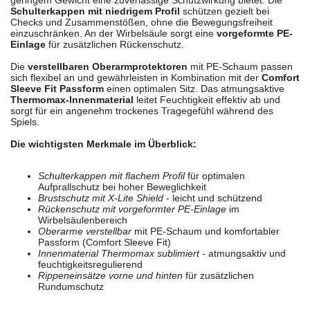
geringem Gewicht eine zuverlässige Schutzwirkung bietet. Die
Schulterkappen mit niedrigem Profil
schützen gezielt bei
Checks und Zusammenstößen, ohne die Bewegungsfreiheit
einzuschränken. An der Wirbelsäule sorgt eine
vorgeformte PE-
Einlage
für zusätzlichen Rückenschutz.
Die
verstellbaren Oberarmprotektoren
mit PE-Schaum passen
sich flexibel an und gewährleisten in Kombination mit der
Comfort
Sleeve Fit Passform
einen optimalen Sitz. Das atmungsaktive
Thermomax-Innenmaterial
leitet Feuchtigkeit effektiv ab und
sorgt für ein angenehm trockenes Tragegefühl während des
Spiels.
Die wichtigsten Merkmale im Überblick:
Schulterkappen mit flachem Profil
für optimalen
Aufprallschutz bei hoher Beweglichkeit
Brustschutz mit X-Lite Shield
- leicht und schützend
Rückenschutz mit vorgeformter PE-Einlage
im
Wirbelsäulenbereich
Oberarme verstellbar
mit PE-Schaum und komfortabler
Passform (Comfort Sleeve Fit)
Innenmaterial Thermomax sublimiert
- atmungsaktiv und
feuchtigkeitsregulierend
Rippeneinsätze vorne und hinten
für zusätzlichen
Rundumschutz