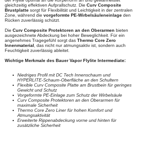
der Flylite optimal an die Körperform an und gewährleistet
gleichzeitig effektiven Aufprallschutz. Die
Curv Composite
Brustplatte
sorgt für Flexibilität und Leichtigkeit in der zentralen
Zone, während die
vor­geformte PE-Wirbelsäuleneinlage
den
Rücken zuverlässig schützt.
Die
Curv Composite Protektoren an den Oberarmen
bieten
ausgezeichnete Abdeckung bei hoher Beweglichkeit. Für ein
angenehmes Tragegefühl sorgt das
Thermo Core Zero
Innenmaterial
, das nicht nur atmungsaktiv ist, sondern auch
Feuchtigkeit zuverlässig ableitet.
Wichtige Merkmale des Bauer Vapor Flylite Intermediate:
Niedriges Profil mit DC Tech Innenschaum und
HYPERLITE-Schaum-Oberfläche an den Schultern
Flexible Curv Composite Platte am Brustbein für geringes
Gewicht und Schutz
Vor­geformte PE-Einlage zum Schutz der Wirbelsäule
Curv Composite Protektoren an den Oberarmen für
maximale Sicherheit
Thermo Core Zero Liner für hohen Komfort und
Atmungsaktivität
Erweiterte Rippenabdeckung vorne und hinten für
zusätzliche Sicherheit