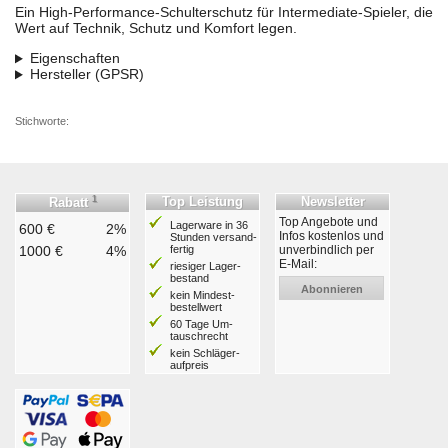
Ein High-Performance-Schulterschutz für Intermediate-Spieler, die
Wert auf Technik, Schutz und Komfort legen.
Eigenschaften
Hersteller (GPSR)
Stichworte:
1
Top Leistung
Newsletter
Rabatt
Top Angebote und
Lagerware in 36
600 €
2%
Infos kostenlos und
Stunden ver­sand­
1000 €
4%
fertig
unverbindlich per
E-Mail:
riesiger Lager­
bestand
Abonnieren
kein Mindest­
bestell­wert
60 Tage Um­
tausch­recht
kein Schläger­
aufpreis