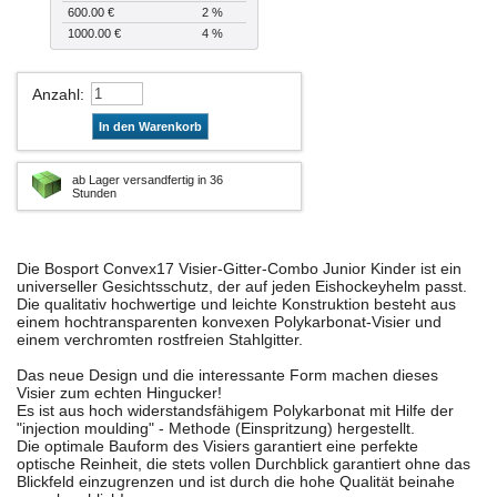
600.00 €
2 %
1000.00 €
4 %
Anzahl
:
In den Warenkorb
ab Lager versandfertig in 36
Stunden
Die Bosport Convex17 Visier-Gitter-Combo Junior Kinder ist ein
universeller Gesichtsschutz, der auf jeden Eishockeyhelm passt.
Die qualitativ hochwertige und leichte Konstruktion besteht aus
einem hochtransparenten konvexen Polykarbonat-Visier und
einem verchromten rostfreien Stahlgitter.
Das neue Design und die interessante Form machen dieses
Visier zum echten Hingucker!
Es ist aus hoch widerstandsfähigem Polykarbonat mit Hilfe der
"injection moulding" - Methode (Einspritzung) hergestellt.
Die optimale Bauform des Visiers garantiert eine perfekte
optische Reinheit, die stets vollen Durchblick garantiert ohne das
Blickfeld einzugrenzen und ist durch die hohe Qualität beinahe