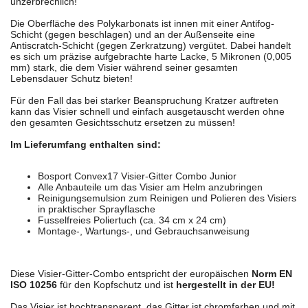
unzerbrechlich!
Die Oberfläche des Polykarbonats ist innen mit einer Antifog-
Schicht (gegen beschlagen) und an der Außenseite eine
Antiscratch-Schicht (gegen Zerkratzung) vergütet. Dabei handelt
es sich um präzise aufgebrachte harte Lacke, 5 Mikronen (0,005
mm) stark, die dem Visier während seiner gesamten
Lebensdauer Schutz bieten!
Für den Fall das bei starker Beanspruchung Kratzer auftreten
kann das Visier schnell und einfach ausgetauscht werden ohne
den gesamten Gesichtsschutz ersetzen zu müssen!
Im Lieferumfang enthalten sind:
Bosport Convex17 Visier-Gitter Combo Junior
Alle Anbauteile um das Visier am Helm anzubringen
Reinigungsemulsion zum Reinigen und Polieren des Visiers
in praktischer Sprayflasche
Fusselfreies Poliertuch (ca. 34 cm x 24 cm)
Montage-, Wartungs-, und Gebrauchsanweisung
Diese Visier-Gitter-Combo entspricht der europäischen
Norm EN
ISO 10256
für den Kopfschutz und ist
hergestellt in der EU!
Das Visier ist hochtransparent, das Gitter ist chromfarben und mit