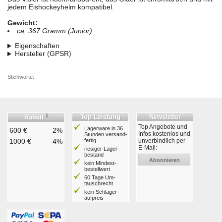
jedem Eishockeyhelm kompatibel.
Gewicht:
ca. 367 Gramm (Junior)
Eigenschaften
Hersteller (GPSR)
Stichworte:
1
Top Leistung
Newsletter
Rabatt
Top Angebote und
Lagerware in 36
600 €
2%
Infos kostenlos und
Stunden ver­sand­
1000 €
4%
fertig
unverbindlich per
E-Mail:
riesiger Lager­
bestand
Abonnieren
kein Mindest­
bestell­wert
60 Tage Um­
tausch­recht
kein Schläger­
aufpreis