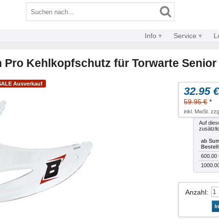
Info
Service
L
 Pro Kehlkopfschutz für Torwarte Senior
SALE Ausverkauf
32.95 €
59.95 €
*
inkl. MwSt. zzg
Auf dies
zusätzli
ab Sum
Bestel
600.00 
1000.0
Anzahl
:
I