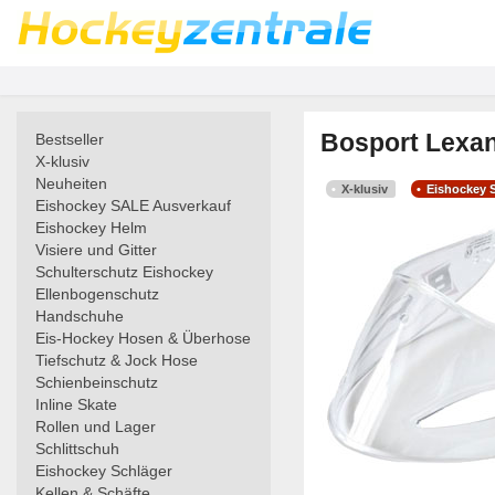
Bosport Lexan
Bestseller
X-klusiv
Neuheiten
X-klusiv
Eishockey 
Eishockey SALE Ausverkauf
Eishockey Helm
Visiere und Gitter
Schulterschutz Eishockey
Ellenbogenschutz
Handschuhe
Eis-Hockey Hosen & Überhose
Tiefschutz & Jock Hose
Schienbeinschutz
Inline Skate
Rollen und Lager
Schlittschuh
Eishockey Schläger
Kellen & Schäfte