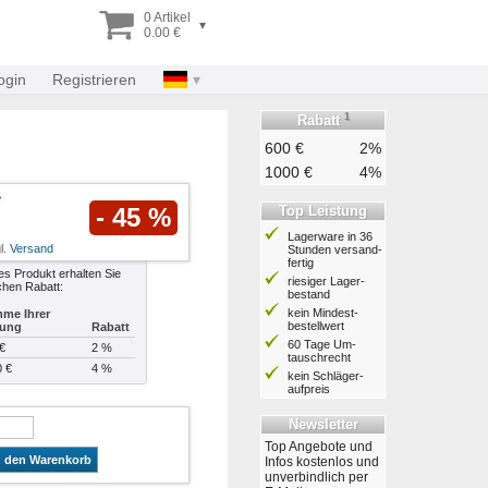
0 Artikel
▾
0.00 €
ogin
Registrieren
1
Rabatt
600 €
2%
1000 €
4%
Top Leistung
- 45 %
Lagerware in 36
l.
Versand
Stunden ver­sand­
fertig
es Produkt erhalten Sie
riesiger Lager­
chen Rabatt:
bestand
kein Mindest­
me Ihrer
bestell­wert
lung
Rabatt
60 Tage Um­
€
2 %
tausch­recht
0 €
4 %
kein Schläger­
aufpreis
Newsletter
Top Angebote und
n den Warenkorb
Infos kostenlos und
unverbindlich per