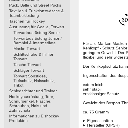
Puck, Bälle und Street Pucks
Textilien & Funktionswäsche &
Teambekleidung
Taschen für Hockey
Ausrüstung für Goalie, Torwart
Torwartausrüstung Senior
Torwartausrüstung Junior /
Bambini & Intermediate
Für alle Marken Masken 
Kehlkopf - Schutz Senior
Maske Torwart
geringem Gewicht. Der Pr
Schlittschuhe & Inliner
flexibel und sehr widers
Torwart
Tasche Torwart
Der Kehlkopfschutz kann
Schläger Torwart
Eigenschaften des Bospo
Torwart Sonstiges,
Tiefschutz, Halsschutz,
extem leicht
Trikot
sehr stabil
Schiedsrichter und Trainer
erstklassiger Schutz
Hockeyausrüstung, Tore,
Schnürsenkel, Flasche,
Gewicht des Bosport Thro
Schrauben, Hals und
Zahnschutz
ca. 75 Gramm
Informationen zu Eishockey
Produkten
Eigenschaften
Hersteller (GPSR)