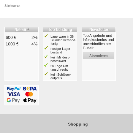
Stichworte:
1
Top Leistung
Newsletter
Rabatt
Top Angebote und
Lagerware in 36
600 €
2%
Infos kostenlos und
Stunden ver­sand­
1000 €
4%
fertig
unverbindlich per
E-Mail:
riesiger Lager­
bestand
Abonnieren
kein Mindest­
bestell­wert
60 Tage Um­
tausch­recht
kein Schläger­
aufpreis
Shopping