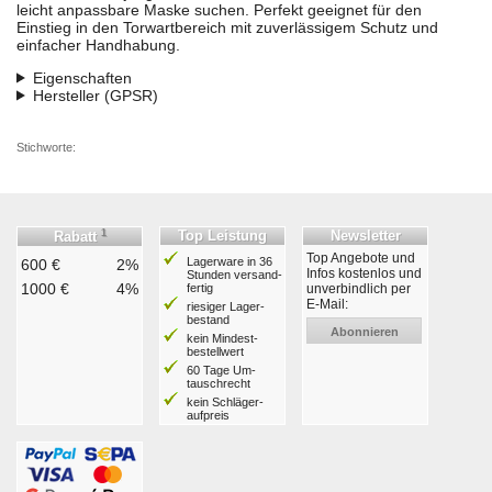
leicht anpassbare Maske suchen. Perfekt geeignet für den
Einstieg in den Torwartbereich mit zuverlässigem Schutz und
einfacher Handhabung.
Eigenschaften
Hersteller (GPSR)
Stichworte:
1
Top Leistung
Newsletter
Rabatt
Top Angebote und
Lagerware in 36
600 €
2%
Infos kostenlos und
Stunden ver­sand­
1000 €
4%
fertig
unverbindlich per
E-Mail:
riesiger Lager­
bestand
Abonnieren
kein Mindest­
bestell­wert
60 Tage Um­
tausch­recht
kein Schläger­
aufpreis