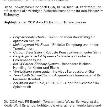
Diese Torwartmaske ist nach
CSA, HECC und CE
zertifiziert und
erfüllt damit alle wichtigen Sicherheitsstandards für den Einsatz im
Eishockey.
Highlights der CCM Axis F5 Bambini Torwartmaske
Polycarbonat-Schale
- Leicht und widerstandsfähig für
optimalen Schutz
Multi-Layered VN Foam
- Effektive Dämpfung und hoher
Tragekomfort
Carbon Steel Gitter
- Robuste Konstruktion mit guter Sicht
Easy Adjustable Fit System
- Schnelle und einfache
Größenanpassung
Kid- & Parent-Friendly System
- Besonders leichtes
Handling für Kinder und Eltern
Verstellbarer Kinnschutz
- Individuell anpassbarer Sitz
Terry Cloth Schweißband
- Angenehmes Innenmaterial für
besseren Komfort
Zertifiziert nach CSA, HECC, CE
- Geprüfte Sicherheit im
Spielbetrieb
Die CCM Axis F5 Bambini Torwartmaske Weiss-Schwarz ist die
ideale Wahl für junge Torhüter, die eine sichere, komfortable und