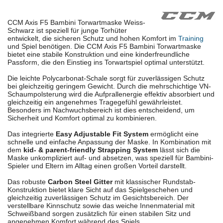
CCM Axis F5 Bambini Torwartmaske Weiss-
Schwarz ist speziell für junge Torhüter
entwickelt, die sicheren Schutz und hohen Komfort im
Training
und Spiel benötigen. Die CCM Axis F5 Bambini Torwartmaske
bietet eine stabile Konstruktion und eine kinderfreundliche
Passform, die den Einstieg ins Torwartspiel optimal unterstützt.
Die leichte Polycarbonat-Schale sorgt für zuverlässigen Schutz
bei gleichzeitig geringem Gewicht. Durch die mehrschichtige VN-
Schaumpolsterung wird die Aufprallenergie effektiv absorbiert und
gleichzeitig ein angenehmes Tragegefühl gewährleistet.
Besonders im Nachwuchsbereich ist dies entscheidend, um
Sicherheit und Komfort optimal zu kombinieren.
Das integrierte
Easy Adjustable Fit System
ermöglicht eine
schnelle und einfache Anpassung der Maske. In Kombination mit
dem
kid- & parent-friendly Strapping System
lässt sich die
Maske unkompliziert auf- und absetzen, was speziell für Bambini-
Spieler und Eltern im Alltag einen großen Vorteil darstellt.
Das robuste
Carbon Steel Gitter
mit klassischer Rundstab-
Konstruktion bietet klare Sicht auf das Spielgeschehen und
gleichzeitig zuverlässigen Schutz im Gesichtsbereich. Der
verstellbare Kinnschutz sowie das weiche Innenmaterial mit
Schweißband sorgen zusätzlich für einen stabilen Sitz und
angenehmen Komfort während des Spiels.