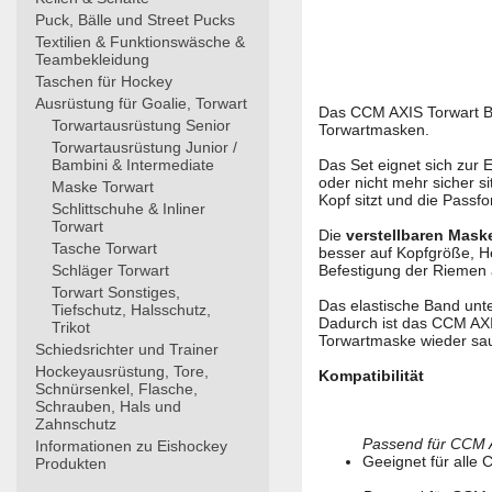
Puck, Bälle und Street Pucks
Textilien & Funktionswäsche &
Teambekleidung
Taschen für Hockey
Ausrüstung für Goalie, Torwart
Das CCM AXIS Torwart Bac
Torwartausrüstung Senior
Torwartmasken.
Torwartausrüstung Junior /
Bambini & Intermediate
Das Set eignet sich zur
oder nicht mehr sicher s
Maske Torwart
Kopf sitzt und die Passf
Schlittschuhe & Inliner
Torwart
Die
verstellbaren Mask
Tasche Torwart
besser auf Kopfgröße, H
Schläger Torwart
Befestigung der Riemen 
Torwart Sonstiges,
Das elastische Band unter
Tiefschutz, Halsschutz,
Dadurch ist das CCM AXI
Trikot
Torwartmaske wieder sau
Schiedsrichter und Trainer
Hockeyausrüstung, Tore,
Kompatibilität
Schnürsenkel, Flasche,
Schrauben, Hals und
Zahnschutz
Passend für CCM 
Informationen zu Eishockey
Geeignet für alle
Produkten