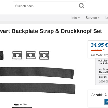
Info
Service
L
art Backplate Strap & Druckknopf Set
34.95 €
39.99 €
*
inkl. MwSt. zzg
Auf dies
zusätzli
ab Sum
Bestel
600.00 
1000.0
Anzahl
:
I