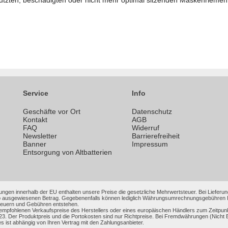
nutzten, beschädigten oder nicht mehr optimal sitzenden Maskenriemen
Service
Info
Geschäfte vor Ort
Datenschutz
n
Kontakt
AGB
FAQ
Widerruf
Newsletter
Barrierefreiheit
Banner
Impressum
Entsorgung von Altbatterien
ungen innerhalb der EU enthalten unsere Preise die gesetzliche Mehrwertsteuer. Bei Lieferung
 ausgewiesenen Betrag. Gegebenenfalls können lediglich Währungsumrechnungsgebühren Ihrer
Steuern und Gebühren entstehen.
 empfohlenen Verkaufspreise des Herstellers oder eines europäischen Händlers zum Zeitpun
3. Der Produktpreis und die Portokosten sind nur Richtpreise. Bei Fremdwährungen (Nic
es ist abhängig von Ihren Vertrag mit den Zahlungsanbieter.