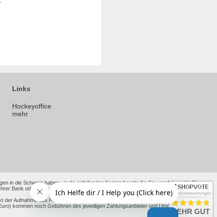
.
Links
Hockeyoffice
mehr
en in die Schweiz haben wir die anfallenden Kosten bereits für Sie vorab bezahlt. Sie
 Bank oder Ihres Kreditkartenanbieters anfallen. Bei Lieferungen in andere Nicht-EU-
Kundenbewertungen
kt der Aufnahme des Produktes in unseren Shop oder der neue Richtpreis nach alten
ht Euro) kommen noch Gebühren des jeweiligen Zahlungsanbieter und Umrechnungskurse
SEHR GUT