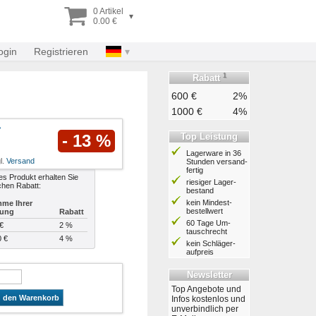
0 Artikel
▾
0.00 €
ogin
Registrieren
1
Rabatt
600 €
2%
1000 €
4%
Top Leistung
- 13 %
Lagerware in 36
l.
Versand
Stunden ver­sand­
fertig
es Produkt erhalten Sie
riesiger Lager­
chen Rabatt:
bestand
kein Mindest­
me Ihrer
bestell­wert
lung
Rabatt
60 Tage Um­
€
2 %
tausch­recht
0 €
4 %
kein Schläger­
aufpreis
Newsletter
Top Angebote und
n den Warenkorb
Infos kostenlos und
unverbindlich per