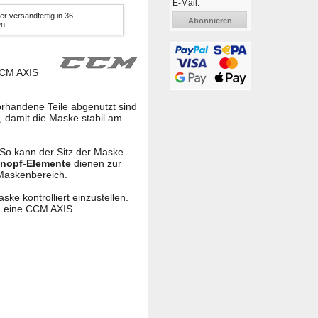
E-Mail:
er versandfertig in 36
Abonnieren
en
 CCM AXIS
rhandene Teile abgenutzt sind
, damit die Maske stabil am
 So kann der Sitz der Maske
nopf-Elemente
dienen zur
 Maskenbereich.
ske kontrolliert einzustellen.
um eine CCM AXIS