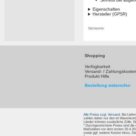
Sinnvoll bei abge
Eigenschaften
Hersteller (GPSR)
Stichworte:
Shopping
Verfügbarkeit
Versand- / Zahlungskoste
Produkt Hilfe
Bestellung widerrufen
Alle Preise zzgl. Versand.
Bei Liefer
zahlen daher nur den im Warenkorb
Länder können zusätzliche Zölle, 
* Durchgestrichene Preise sind die
Maßstäben vor dem ersten 30.4.202
sowie ggf. weitere Kosten hinzu. Di