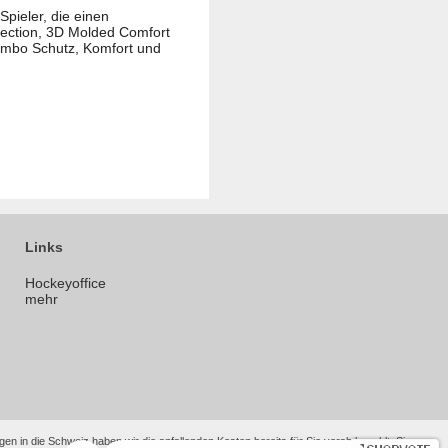
pieler, die einen
tection, 3D Molded Comfort
 Combo Schutz, Komfort und
Links
Hockeyoffice
mehr
en in die Schweiz haben wir die anfallenden Kosten bereits für Sie vorab bezahlt. Sie