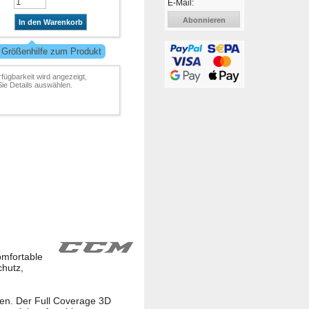
E-Mail:
Abonnieren
In den Warenkorb
 Größenhilfe zum Produkt
rfügbarkeit wird angezeigt,
ie Details auswählen.
omfortable
chutz,
hen. Der Full Coverage 3D