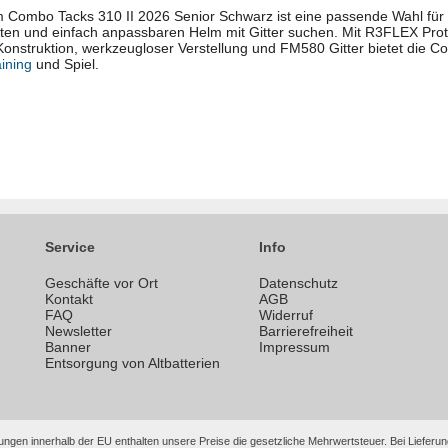
Combo Tacks 310 II 2026 Senior Schwarz ist eine passende Wahl für S
teten und einfach anpassbaren Helm mit Gitter suchen. Mit R3FLEX Pro
er Konstruktion, werkzeugloser Verstellung und FM580 Gitter bietet die
aining
und Spiel.
Service
Info
Geschäfte vor Ort
Datenschutz
n
Kontakt
AGB
FAQ
Widerruf
Newsletter
Barrierefreiheit
Banner
Impressum
Entsorgung von Altbatterien
ungen innerhalb der EU enthalten unsere Preise die gesetzliche Mehrwertsteuer. Bei Lieferung