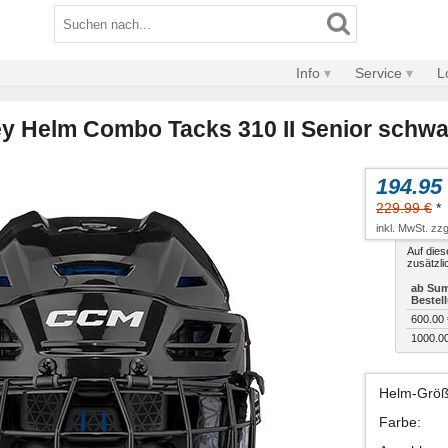
Info
Service
L
 Helm Combo Tacks 310 II Senior schwa
194.95
229.99 €
*
inkl. MwSt. zzg
Auf dies
zusätzli
ab Sum
Bestel
600.00 
1000.0
Helm-Grö
Farbe
: