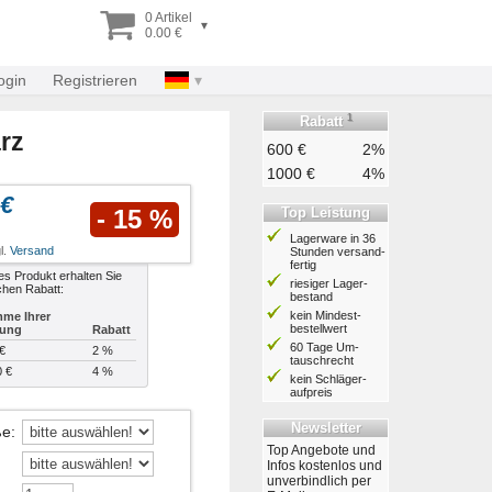
0 Artikel
▾
0.00 €
ogin
Registrieren
1
Rabatt
rz
600 €
2%
1000 €
4%
 €
Top Leistung
- 15 %
Lagerware in 36
l.
Versand
Stunden ver­sand­
fertig
es Produkt erhalten Sie
riesiger Lager­
chen Rabatt:
bestand
kein Mindest­
me Ihrer
bestell­wert
lung
Rabatt
60 Tage Um­
€
2 %
tausch­recht
0 €
4 %
kein Schläger­
aufpreis
Newsletter
ße
:
Top Angebote und
Infos kostenlos und
unverbindlich per