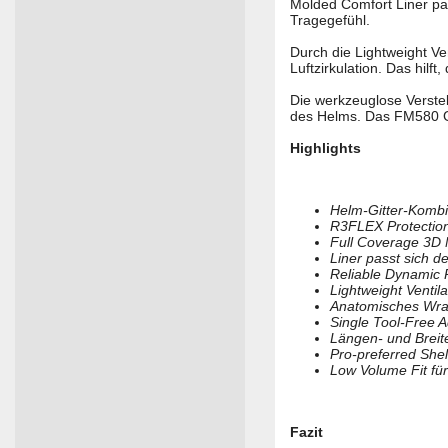
Molded Comfort Liner pa
Tragegefühl.
Durch die Lightweight V
Luftzirkulation. Das hil
Die werkzeuglose Verstel
des Helms. Das FM580 Gi
Highlights
Helm-Gitter-Kombi
R3FLEX Protection
Full Coverage 3D 
Liner passt sich d
Reliable Dynamic 
Lightweight Ventil
Anatomisches Wrap
Single Tool-Free 
Längen- und Breite
Pro-preferred Shell
Low Volume Fit fü
Fazit