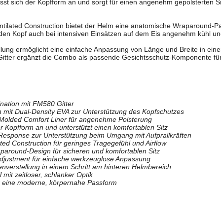
sst sich der Kopfform an und sorgt für einen angenehm gepolsterten S
entilated Construction bietet der Helm eine anatomische Wraparound-P
ft, den Kopf auch bei intensiven Einsätzen auf dem Eis angenehm kühl un
lung ermöglicht eine einfache Anpassung von Länge und Breite in eine
tter ergänzt die Combo als passende Gesichtsschutz-Komponente für 
nation mit FM580 Gitter
 mit Dual-Density EVA zur Unterstützung des Kopfschutzes
Molded Comfort Liner für angenehme Polsterung
er Kopfform an und unterstützt einen komfortablen Sitz
Response zur Unterstützung beim Umgang mit Aufprallkräften
ated Construction für geringes Tragegefühl und Airflow
around-Design für sicheren und komfortablen Sitz
Adjustment für einfache werkzeuglose Anpassung
nverstellung in einem Schritt am hinteren Helmbereich
 mit zeitloser, schlanker Optik
r eine moderne, körpernahe Passform