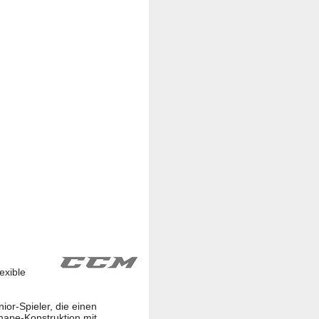
exible
ior-Spieler, die einen
hape-Konstruktion mit