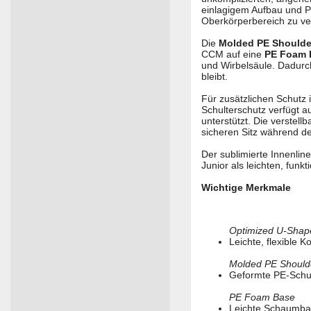
einlagigem Aufbau und P
Oberkörperbereich zu ve
Die
Molded PE Shoulde
CCM auf eine
PE Foam 
und Wirbelsäule. Dadurch
bleibt.
Für zusätzlichen Schutz 
Schulterschutz verfügt 
unterstützt. Die verste
sicheren Sitz während d
Der sublimierte Innenli
Junior als leichten, funk
Wichtige Merkmale
Optimized U-Shape
Leichte, flexible 
Molded PE Should
Geformte PE-Schul
PE Foam Base
Leichte Schaumba