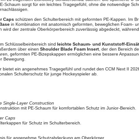
E-Schaum sorgt für ein leichtes Tragegefühl, ohne die notwendige Sc
rnachlässigen.
r Caps
schützen den Schulterbereich mit geformten PE-Kappen. Im Br
Base
in Kombination mit anatomisch geformten, beweglichen Foam- 
 wird der zentrale Oberkörperbereich zuverlässig abgedeckt, während 
im Schlüsselbeinbereich sind
leichte Schaum- und Kunststoff-Einsä
außerdem über einen
Shoulder Blade Foam Insert
, der den Bereich de
llbaren, geformten PE-Bizepskappen ermöglichen eine bessere Anpassu
er Bewegung.
ner bietet ein angenehmes Tragegefühl und rundet den CCM Next II 202
tionalen Schulterschutz für junge Hockeyspieler ab.
 Single-Layer Construction
Konstruktion mit PE-Schaum für komfortablen Schutz im Junior-Bereich.
er Caps
terkappen für Schutz im Schulterbereich.
sis für angenehme Schutzabdeckung am Oberkörper.