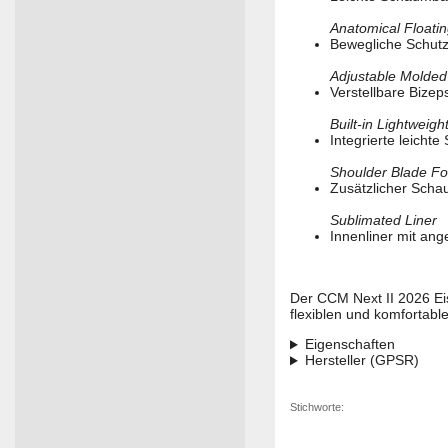
Anatomical Floati
Bewegliche Schutzb
Adjustable Molde
Verstellbare Bize
Built-in Lightweig
Integrierte leicht
Shoulder Blade Fo
Zusätzlicher Schau
Sublimated Liner
Innenliner mit an
Der CCM Next II 2026 Eis
flexiblen und komfortabl
Eigenschaften
Hersteller (GPSR)
Stichworte: