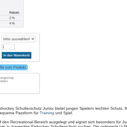
Rabatt
2 %
4 %
In den Warenkorb
lfe zum Produkt
 angezeigt,
ählen.
hockey Schulterschutz Junior bietet jungen Spielern leichten Schutz, fl
 bequeme Passform für
Training
und Spiel.
uf den Recreational-Bereich ausgelegt und eignet sich besonders für Jun
hm zu tragenden Eishockey Schulterschutz suchen. Die optimierte U-S