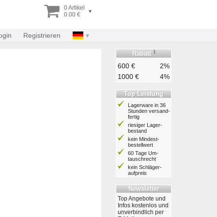
0 Artikel
▾
0.00 €
ogin
Registrieren
1
Rabatt
600 €
2%
1000 €
4%
Top Leistung
Lagerware in 36
Stunden ver­sand­
fertig
riesiger Lager­
bestand
kein Mindest­
bestell­wert
60 Tage Um­
tausch­recht
kein Schläger­
aufpreis
Newsletter
Top Angebote und
Infos kostenlos und
unverbindlich per