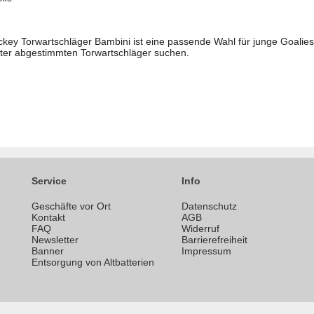
y Torwartschläger Bambini ist eine passende Wahl für junge Goalies, 
ter abgestimmten Torwartschläger suchen.
Service
Info
Geschäfte vor Ort
Datenschutz
n
Kontakt
AGB
FAQ
Widerruf
Newsletter
Barrierefreiheit
Banner
Impressum
Entsorgung von Altbatterien