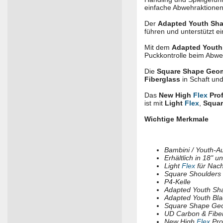
einfache Abwehraktionen
Der
Adapted Youth Sha
führen und unterstützt ei
Mit dem
Adapted Youth
Puckkontrolle beim Abwe
Die
Square Shape Geo
Fiberglass
in Schaft und
Das
New High
Flex
Prof
ist mit
Light
Flex
,
Squar
Wichtige Merkmale
Bambini / Youth-Au
Erhältlich in 18" u
Light
Flex
für Nac
Square Shoulders
P4-Kelle
Adapted Youth Sh
Adapted Youth Bl
Square Shape Ge
UD Carbon & Fiberg
New High
Flex
Prof