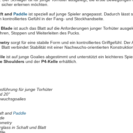
 sicher erlernen möchten.
ft and
Paddle
ist speziell auf junge Spieler angepasst. Dadurch lässt s
n kontrolliertes Gefühl in der Fang- und Stockhandseite.
 Blade
ist auch das Blatt auf die Anforderungen junger Torhüter ausgele
hren, Stoppen und Weiterleiten des Pucks.
metry
sorgt für eine stabile Form und ein kontrolliertes Griffgefühl. De
 Blatt verbindet Stabilität mit einer Nachwuchs-orientierten Konstruktion
ile
ist auf junge Goalies abgestimmt und unterstützt ein leichteres Spie
e Shoulders
und der
P4-Kelle
erhältlich.
sführung für junge Torhüter
nd 20"
hwuchsgoalies
aft and
Paddle
ade
ometry
lass in Schaft und Blatt
ile