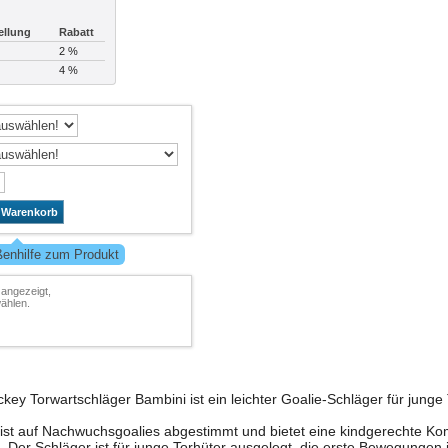
ellung
Rabatt
2 %
4 %
 Warenkorb
ßenhilfe zum Produkt
 angezeigt,
ählen.
 Torwartschläger Bambini ist ein leichter Goalie-Schläger für junge 
ist auf Nachwuchsgoalies abgestimmt und bietet eine kindgerechte Kom
. Der Schläger ist für junge Torhüter ausgelegt, die erste Bewegungen 