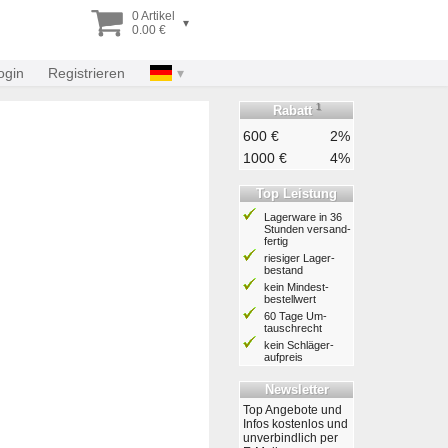
0 Artikel
▾
0.00 €
ogin
Registrieren
1
Rabatt
600 €
2%
1000 €
4%
Top Leistung
Lagerware in 36
Stunden ver­sand­
fertig
riesiger Lager­
bestand
kein Mindest­
bestell­wert
60 Tage Um­
tausch­recht
kein Schläger­
aufpreis
Newsletter
Top Angebote und
Infos kostenlos und
unverbindlich per