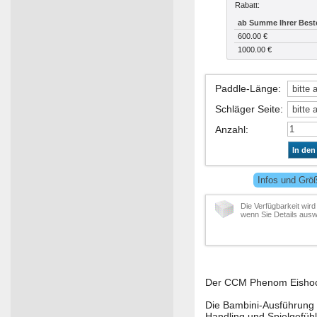
Rabatt:
ab Summe Ihrer Best
600.00 €
1000.00 €
Paddle-Länge
:
Schläger Seite
:
Anzahl
:
In den
Infos und Grö
Die Verfügbarkeit wird
wenn Sie Details ausw
Der CCM Phenom Eishockey
Die Bambini-Ausführung 
Handling und Spielgefühl