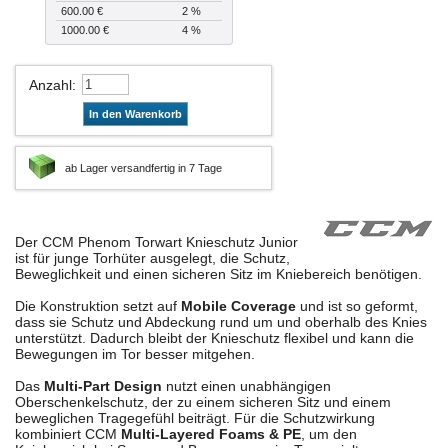
600.00 €
2 %
1000.00 €
4 %
Anzahl
:
In den Warenkorb
ab Lager versandfertig in 7 Tage
Der CCM Phenom Torwart Knieschutz Junior
ist für junge Torhüter ausgelegt, die Schutz,
Beweglichkeit und einen sicheren Sitz im Kniebereich benötigen.
Die Konstruktion setzt auf
Mobile Coverage
und ist so geformt,
dass sie Schutz und Abdeckung rund um und oberhalb des Knies
unterstützt. Dadurch bleibt der Knieschutz flexibel und kann die
Bewegungen im Tor besser mitgehen.
Das
Multi-Part Design
nutzt einen unabhängigen
Oberschenkelschutz, der zu einem sicheren Sitz und einem
beweglichen Tragegefühl beiträgt. Für die Schutzwirkung
kombiniert CCM
Multi-Layered Foams & PE
, um den