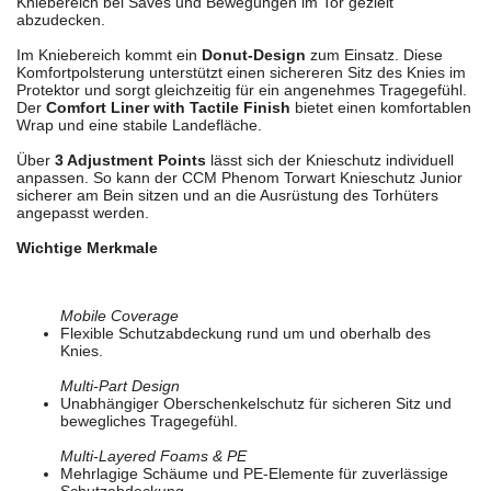
Kniebereich bei Saves und Bewegungen im Tor gezielt
abzudecken.
Im Kniebereich kommt ein
Donut-Design
zum Einsatz. Diese
Komfortpolsterung unterstützt einen sichereren Sitz des Knies im
Protektor und sorgt gleichzeitig für ein angenehmes Tragegefühl.
Der
Comfort Liner with Tactile Finish
bietet einen komfortablen
Wrap und eine stabile Landefläche.
Über
3 Adjustment Points
lässt sich der Knieschutz individuell
anpassen. So kann der CCM Phenom Torwart Knieschutz Junior
sicherer am Bein sitzen und an die Ausrüstung des Torhüters
angepasst werden.
Wichtige Merkmale
Mobile Coverage
Flexible Schutzabdeckung rund um und oberhalb des
Knies.
Multi-Part Design
Unabhängiger Oberschenkelschutz für sicheren Sitz und
bewegliches Tragegefühl.
Multi-Layered Foams & PE
Mehrlagige Schäume und PE-Elemente für zuverlässige