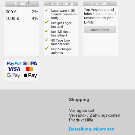
1
Top Leistung
Newsletter
Rabatt
Top Angebote und
Lagerware in 36
600 €
2%
Infos kostenlos und
Stunden ver­sand­
1000 €
4%
fertig
unverbindlich per
E-Mail:
riesiger Lager­
bestand
Abonnieren
kein Mindest­
bestell­wert
60 Tage Um­
tausch­recht
kein Schläger­
aufpreis
Shopping
Verfügbarkeit
Versand- / Zahlungskosten
Produkt Hilfe
Bestellung widerrufen