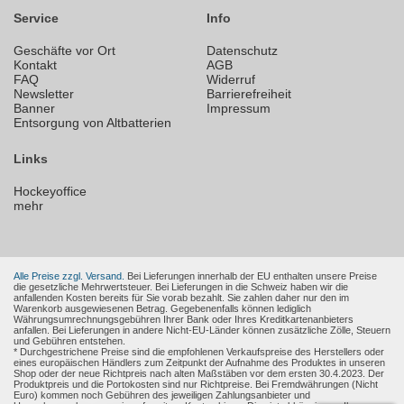
Service
Info
Geschäfte vor Ort
Datenschutz
Kontakt
AGB
FAQ
Widerruf
Newsletter
Barrierefreiheit
Banner
Impressum
Entsorgung von Altbatterien
Links
Hockeyoffice
mehr
Alle Preise zzgl. Versand.
Bei Lieferungen innerhalb der EU enthalten unsere Preise
die gesetzliche Mehrwertsteuer. Bei Lieferungen in die Schweiz haben wir die
anfallenden Kosten bereits für Sie vorab bezahlt. Sie zahlen daher nur den im
Warenkorb ausgewiesenen Betrag. Gegebenenfalls können lediglich
Währungsumrechnungsgebühren Ihrer Bank oder Ihres Kreditkartenanbieters
anfallen. Bei Lieferungen in andere Nicht-EU-Länder können zusätzliche Zölle, Steuern
und Gebühren entstehen.
* Durchgestrichene Preise sind die empfohlenen Verkaufspreise des Herstellers oder
eines europäischen Händlers zum Zeitpunkt der Aufnahme des Produktes in unseren
Shop oder der neue Richtpreis nach alten Maßstäben vor dem ersten 30.4.2023. Der
Produktpreis und die Portokosten sind nur Richtpreise. Bei Fremdwährungen (Nicht
Euro) kommen noch Gebühren des jeweiligen Zahlungsanbieter und