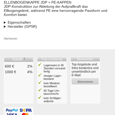
ELLENBOGENKAPPE JDP + PE-KAPPEN
JDP-Konstruktion zur Ableitung der Aufprallkraft das
Ellbogengelenk, während PE eine hervorragende Passform und
Komfort bietet.
Eigenschaften
Hersteller (GPSR)
Stichworte:
1
Top Leistung
Newsletter
Rabatt
Top Angebote und
Lagerware in 36
600 €
2%
Infos kostenlos und
Stunden ver­sand­
1000 €
4%
fertig
unverbindlich per
E-Mail:
riesiger Lager­
bestand
Abonnieren
kein Mindest­
bestell­wert
60 Tage Um­
tausch­recht
kein Schläger­
aufpreis