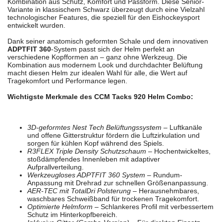
Kombination aus Schutz, Komfort und Passform. Diese Senior-
Variante in klassischem Schwarz überzeugt durch eine Vielzahl
technologischer Features, die speziell für den Eishockeysport
entwickelt wurden.
Dank seiner anatomisch geformten Schale und dem innovativen
ADPTFIT 360
-System passt sich der Helm perfekt an
verschiedene Kopfformen an – ganz ohne Werkzeug. Die
Kombination aus modernem Look und durchdachter Belüftung
macht diesen Helm zur idealen Wahl für alle, die Wert auf
Tragekomfort und Performance legen.
Wichtigste Merkmale des CCM Tacks 920 Helm Combo:
3D-geformtes Nest Tech Belüftungssystem
– Luftkanäle
und offene Gitterstruktur fördern die Luftzirkulation und
sorgen für kühlen Kopf während des Spiels.
R3FLEX Triple Density Schutzschaum
– Hochentwickeltes,
stoßdämpfendes Innenleben mit adaptiver
Aufprallverteilung.
Werkzeugloses ADPTFIT 360 System
– Rundum-
Anpassung mit Drehrad zur schnellen Größenanpassung.
AER-TEC mit TotalDri Polsterung
– Herausnehmbares,
waschbares Schweißband für trockenen Tragekomfort.
Optimierte Helmform
– Schlankeres Profil mit verbessertem
Schutz im Hinterkopfbereich.