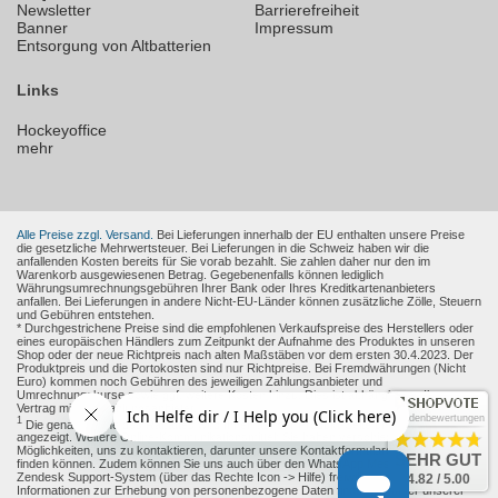
Newsletter
Barrierefreiheit
Banner
Impressum
Entsorgung von Altbatterien
Links
Hockeyoffice
mehr
Alle Preise zzgl. Versand.
Bei Lieferungen innerhalb der EU enthalten unsere Preise
die gesetzliche Mehrwertsteuer. Bei Lieferungen in die Schweiz haben wir die
anfallenden Kosten bereits für Sie vorab bezahlt. Sie zahlen daher nur den im
Warenkorb ausgewiesenen Betrag. Gegebenenfalls können lediglich
Währungsumrechnungsgebühren Ihrer Bank oder Ihres Kreditkartenanbieters
anfallen. Bei Lieferungen in andere Nicht-EU-Länder können zusätzliche Zölle, Steuern
und Gebühren entstehen.
* Durchgestrichene Preise sind die empfohlenen Verkaufspreise des Herstellers oder
eines europäischen Händlers zum Zeitpunkt der Aufnahme des Produktes in unseren
Shop oder der neue Richtpreis nach alten Maßstäben vor dem ersten 30.4.2023. Der
Produktpreis und die Portokosten sind nur Richtpreise. Bei Fremdwährungen (Nicht
Euro) kommen noch Gebühren des jeweiligen Zahlungsanbieter und
Umrechnungskurse sowie ggf. weitere Kosten hinzu. Dies ist abhängig von Ihren
Vertrag mit den Zahlungsanbieter.
Kundenbewertungen
1
Die genaue Höhe des Rabattes wird Ihnen auf der Produkt-Seite und im Warenkorb
angezeigt. Weitere Online-Kommunikationsmittel: Sie haben verschiedene
Möglichkeiten, uns zu kontaktieren, darunter unsere Kontaktformulare, die Sie
hier
SEHR GUT
finden können. Zudem können Sie uns auch über den WhatsApp Messenger oder das
Zendesk Support-System (über das Rechte Icon -> Hilfe) freiwillig erreichen.
4.82 / 5.00
Informationen zur Erhebung von personenbezogene Daten finden sie unter unserer