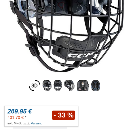
269.95 €
- 33 %
401.70 €
*
inkl. MwSt. zzgl.
Versand