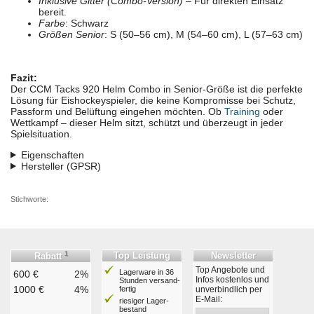
Inklusive Gitter (Combo-Version)
– Für direkten Einsatz
bereit.
Farbe
: Schwarz
Größen Senior
: S (50–56 cm), M (54–60 cm), L (57–63 cm)
Fazit:
Der CCM Tacks 920 Helm Combo in Senior-Größe ist die perfekte
Lösung für Eishockeyspieler, die keine Kompromisse bei Schutz,
Passform und Belüftung eingehen möchten. Ob
Training
oder
Wettkampf – dieser Helm sitzt, schützt und überzeugt in jeder
Spielsituation.
Eigenschaften
Hersteller (GPSR)
Stichworte:
1
Top Leistung
Newsletter
Rabatt
Top Angebote und
Lagerware in 36
600 €
2%
Infos kostenlos und
Stunden ver­sand­
1000 €
4%
fertig
unverbindlich per
E-Mail:
riesiger Lager­
bestand