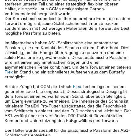
steiferen unteren Teil und einer strategisch flexiblen oberen
Hälfte, die speziell aus CCMs erstklassigem Carbon-
Verbundmaterial hergestellt wurde.
Der Kern ist eine superleichte, thermoformbare Form, die es dem
Torwart ermöglicht, seine Schlittschuhe nicht nur zu backen,
sondern auch mit hochwertigen Materialien dem Torwart die Best
mögliche Passform zu bieten.
Im Allgemeinen haben AS1-Schlittschuhe eine anatomische
Passform, die den Kontakt des Schuhs mit dem Fuß erhöht. Dies
ist wichtig, um die Energieübertragung zu reduzieren und eine
solide Passform zu gewährleisten. Diese anatomische Passform
wird mit einem asymmetrischen Kragen und einer
asymmetrischen Ferse kombiniert, um dem Torwart einen tieferen
Flex
im Stand und ein schnelleres Aufstehen aus dem Butterfly
ermöglicht.
Bei der Zunge hat CCM die Tritech-
Flex
-Technologie mit einem
geformten Lace bite eingesetzt. Dieses strategische Design gibt
dem Torwart einen Vorwärtsflex im Stand, aber auch Steifigkeit,
um Energieverluste zu vermeiden. Die Innenseite des Schuhs ist
mit einem TotalDri Pro-Futter ausgestattet, das die Feuchtigkeit
vom Schlittschuh ableitet und den Fuß trocken und leicht hält. Der
AS1 verfügt über ein verstärktes D30-Fußbett für zusätzlichen
Komfort und Unterstützung des Fußgewölbes des Torwarts.
Der Halter wurde speziell für die anatomische Passform des AS1-
Schlittschuhs entwickelt.