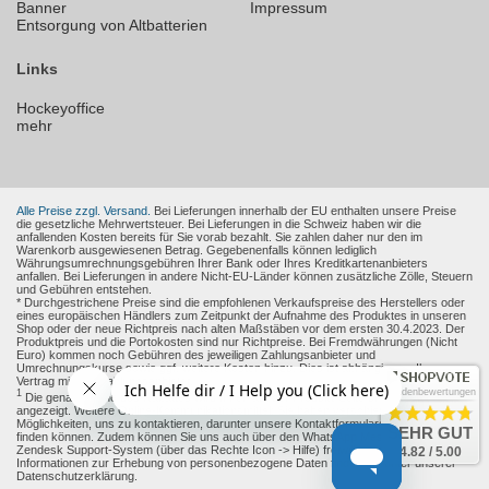
Banner
Impressum
Entsorgung von Altbatterien
Links
Hockeyoffice
mehr
Alle Preise zzgl. Versand.
Bei Lieferungen innerhalb der EU enthalten unsere Preise
die gesetzliche Mehrwertsteuer. Bei Lieferungen in die Schweiz haben wir die
anfallenden Kosten bereits für Sie vorab bezahlt. Sie zahlen daher nur den im
Warenkorb ausgewiesenen Betrag. Gegebenenfalls können lediglich
Währungsumrechnungsgebühren Ihrer Bank oder Ihres Kreditkartenanbieters
anfallen. Bei Lieferungen in andere Nicht-EU-Länder können zusätzliche Zölle, Steuern
und Gebühren entstehen.
* Durchgestrichene Preise sind die empfohlenen Verkaufspreise des Herstellers oder
eines europäischen Händlers zum Zeitpunkt der Aufnahme des Produktes in unseren
Shop oder der neue Richtpreis nach alten Maßstäben vor dem ersten 30.4.2023. Der
Produktpreis und die Portokosten sind nur Richtpreise. Bei Fremdwährungen (Nicht
Euro) kommen noch Gebühren des jeweiligen Zahlungsanbieter und
Umrechnungskurse sowie ggf. weitere Kosten hinzu. Dies ist abhängig von Ihren
Vertrag mit den Zahlungsanbieter.
Kundenbewertungen
1
Die genaue Höhe des Rabattes wird Ihnen auf der Produkt-Seite und im Warenkorb
angezeigt. Weitere Online-Kommunikationsmittel: Sie haben verschiedene
Möglichkeiten, uns zu kontaktieren, darunter unsere Kontaktformulare, die Sie
hier
SEHR GUT
finden können. Zudem können Sie uns auch über den WhatsApp Messenger oder das
Zendesk Support-System (über das Rechte Icon -> Hilfe) freiwillig erreichen.
4.82 / 5.00
Informationen zur Erhebung von personenbezogene Daten finden sie unter unserer
Datenschutzerklärung.