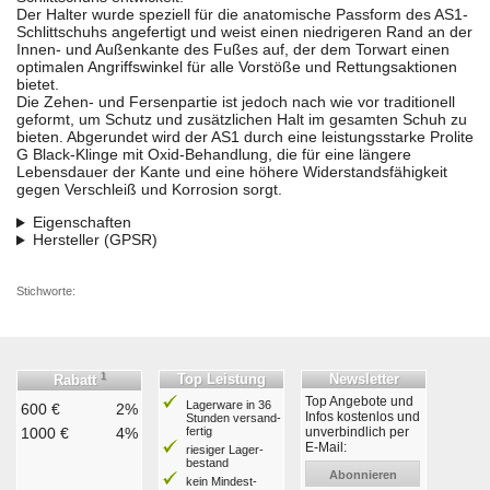
Der Halter wurde speziell für die anatomische Passform des AS1-
Schlittschuhs angefertigt und weist einen niedrigeren Rand an der
Innen- und Außenkante des Fußes auf, der dem Torwart einen
optimalen Angriffswinkel für alle Vorstöße und Rettungsaktionen
bietet.
Die Zehen- und Fersenpartie ist jedoch nach wie vor traditionell
geformt, um Schutz und zusätzlichen Halt im gesamten Schuh zu
bieten. Abgerundet wird der AS1 durch eine leistungsstarke Prolite
G Black-Klinge mit Oxid-Behandlung, die für eine längere
Lebensdauer der Kante und eine höhere Widerstandsfähigkeit
gegen Verschleiß und Korrosion sorgt.
Eigenschaften
Hersteller (GPSR)
Stichworte:
1
Top Leistung
Newsletter
Rabatt
Top Angebote und
Lagerware in 36
600 €
2%
Infos kostenlos und
Stunden ver­sand­
1000 €
4%
fertig
unverbindlich per
E-Mail:
riesiger Lager­
bestand
Abonnieren
kein Mindest­