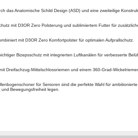
h das Anatomische Schild Design (ASD) und eine zweiteilige Konstruk
hutz mit D3OR Zero Polsterung und sublimiertem Futter für zusätzlich
biniert mit D3OR Zero Komfortpolster für optimalen Aufprallschutz.
tiger Bizepsschutz mit integrierten Luftkanälen für verbesserte Belü
t Dreifachzug-Mittelschlossriemen und einem 360-Grad-Wickelriemen 
enbogenschoner für Senioren sind die perfekte Wahl für ambitionierte
t und Bewegungsfreiheit legen.