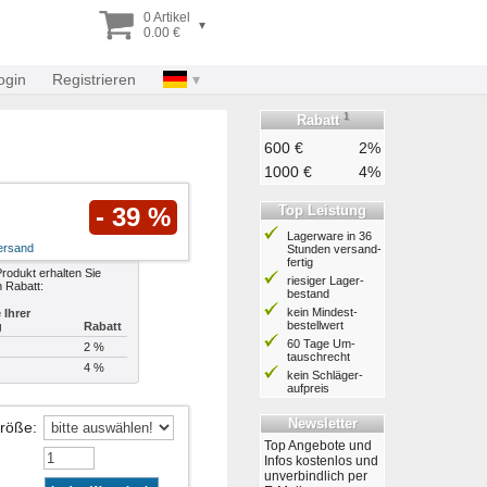
0 Artikel
▾
0.00 €
ogin
Registrieren
1
Rabatt
600 €
2%
1000 €
4%
Top Leistung
- 39 %
Lagerware in 36
ersand
Stunden ver­sand­
fertig
rodukt erhalten Sie
riesiger Lager­
n Rabatt:
bestand
kein Mindest­
Ihrer
bestell­wert
g
Rabatt
60 Tage Um­
2 %
tausch­recht
4 %
kein Schläger­
aufpreis
Newsletter
Größe
:
Top Angebote und
Infos kostenlos und
unverbindlich per