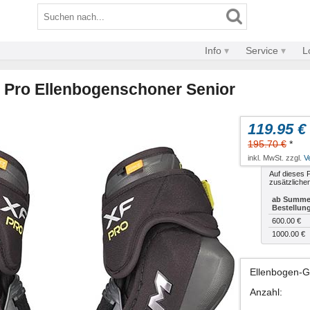
Info
Service
L
Pro Ellenbogenschoner Senior
119.95 €
195.70 €
*
inkl. MwSt. zzgl.
V
Auf dieses P
zusätzliche
ab Summe 
Bestellun
600.00 €
1000.00 €
Ellenbogen-
Anzahl
: