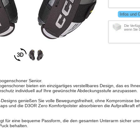
Infos und 
Die Verfüg
wenn Sie 
bogenschoner Senior.
ogenschoner bieten ein einzigartiges verstellbares Design, das es Ihne
mschutz individuell auf Ihre gewünschte Abdeckungsstufe anzupassen.
signs genießen Sie volle Bewegungsfreiheit, ohne Kompromisse be
s und die D3OR Zero Komfortpolster absorbieren die Aufprallkraft eff
t für eine bequeme Passform, die den gesamten Unterarm sicher umsch
 Puck behalten.