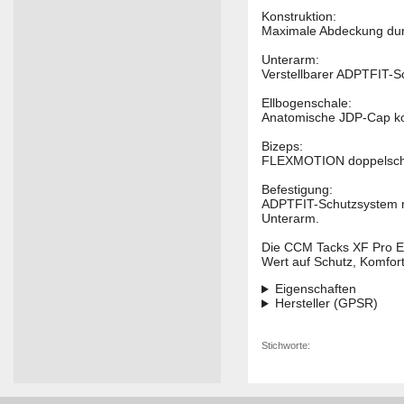
Konstruktion:
Maximale Abdeckung durc
Unterarm:
Verstellbarer ADPTFIT-Sc
Ellbogenschale:
Anatomische JDP-Cap kom
Bizeps:
FLEXMOTION doppelschich
Befestigung:
ADPTFIT-Schutzsystem mi
Unterarm.
Die CCM Tacks XF Pro Ell
Wert auf Schutz, Komfor
Eigenschaften
Hersteller (GPSR)
Stichworte: