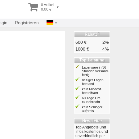
0 Artikel
▾
0.00 €
ogin
Registrieren
1
Rabatt
600 €
2%
1000 €
4%
Top Leistung
Lagerware in 36
Stunden ver­sand­
fertig
riesiger Lager­
bestand
kein Mindest­
bestell­wert
60 Tage Um­
tausch­recht
kein Schläger­
aufpreis
Newsletter
Top Angebote und
Infos kostenlos und
unverbindlich per