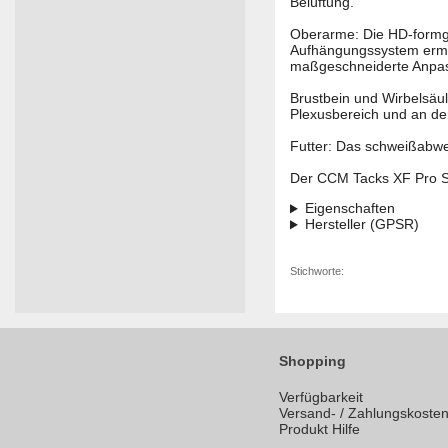
Belüftung.
Oberarme: Die HD-formg
Aufhängungssystem ermög
maßgeschneiderte Anpa
Brustbein und Wirbelsäu
Plexusbereich und an der
Futter: Das schweißabwe
Der CCM Tacks XF Pro Sch
Eigenschaften
Hersteller (GPSR)
Stichworte:
Shopping
Verfügbarkeit
Versand- / Zahlungskoste
Produkt Hilfe