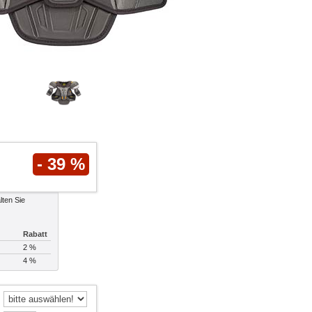
- 39 %
lten Sie
Rabatt
2 %
4 %