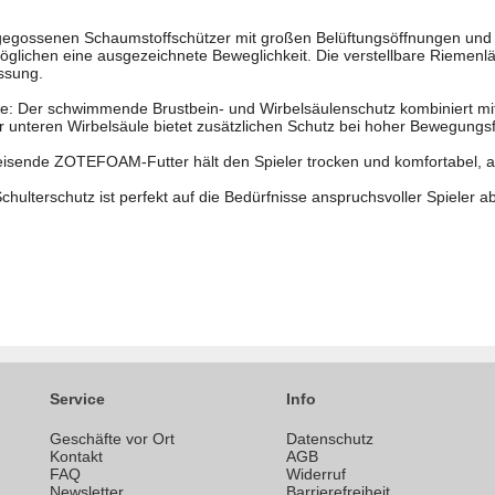
egossenen Schaumstoffschützer mit großen Belüftungsöffnungen un
lichen eine ausgezeichnete Beweglichkeit. Die verstellbare Riemenlä
ssung.
le: Der schwimmende Brustbein- und Wirbelsäulenschutz kombiniert m
 unteren Wirbelsäule bietet zusätzlichen Schutz bei hoher Bewegungsfr
isende ZOTEFOAM-Futter hält den Spieler trocken und komfortabel, au
ulterschutz ist perfekt auf die Bedürfnisse anspruchsvoller Spieler a
Service
Info
Geschäfte vor Ort
Datenschutz
n
Kontakt
AGB
FAQ
Widerruf
Newsletter
Barrierefreiheit