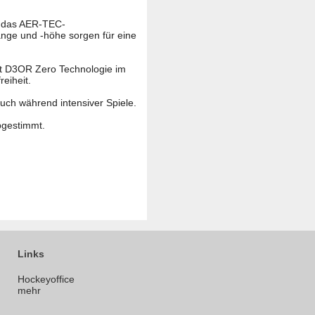
d das AER-TEC-
nge und -höhe sorgen für eine
it D3OR Zero Technologie im
eiheit.
ch während intensiver Spiele.
bgestimmt.
Links
Hockeyoffice
mehr