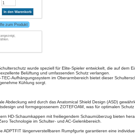
In den Warenkorb
lfe zum Produkt
 angezeigt,
ählen.
ulterschutz wurde speziell für Elite-Spieler entwickelt, die auf dem Ei
 exzellente Belüftung und umfassenden Schutz verlangen.
-TEC-Aufhängungssystem im Oberarmbereich bietet dieser Schultersc
 angenehme Kühlung sorgt.
ale Abdeckung wird durch das Anatomical Shield Design (ASD) gewährle
itsdesign und formgegossenem ZOTEFOAM, was für optimalen Schutz und
kern HD-Schaumkappen mit freiliegendem Schaumüberzug bieten herau
Zero Technologie im Schulter- und AC-Gelenkbereich.
ie ADPTFIT längenverstellbaren Rumpfgurte garantieren eine individue