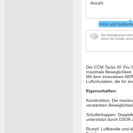
Anzahl
:
Infos und Größenhi
Die Verfügbarkeit wird
wenn Sie Details ausw
Der CCM Tacks XF Pro Sch
maximale Beweglichkeit,
Mit dem innovativen AER
Luftzirkulation, die für
Eigenschaften:
Konstruktion: Die maxim
verstärkten Beweglichke
Schulterkappen: Doppel
unterstützt durch D3OR 
Rumpf: Luftkanäle und d