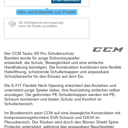
In den Warenkorb
Infos und Größenhilfe zum Produkt
Die Verfügbarkeit wird angezeigt,
wenn Sie Details auswählen.
Der CCM Tacks XR Pro Schulterschutz
Bambini wurde für junge Eishockeyspieler
entwickelt, die Schutz, Beweglichkeit und eine einfache
Handhabung benötigen. Die Konstruktion kombiniert eine flexible
Halsöffnung, schützende Schulterkappen und anpassbare
Schutzbereiche für den Einsatz auf dem Eis.
Die E-FIT Flexible Neck Opening erleichtert das Anziehen und
unterstützt junge Spieler dabei, ihre Ausrüstung einfacher selbst
anzulegen. Die geformten PE-Schulterkappen werden mit PE-
Schaum kombiniert und bieten Schutz und Komfort im
Schulterbereich.
Im Brustbereich setzt CCM auf eine bewegliche Konstruktion mit
kompressionsgeformtem EVA-Schaum und D3O® im
Plexusbereich. Der Rücken wird durch den Bionex Shield Spine
Protector unterstützt, während das anpassbare Bauchpolster