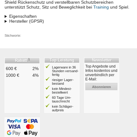
Shield Rückenschutz und verstellbaren Schutzbereichen
unterstützt Schutz, Sitz und Beweglichkeit bei
Training
und Spiel.
Eigenschaften
Hersteller (GPSR)
Stichworte:
1
Top Leistung
Newsletter
Rabatt
Top Angebote und
Lagerware in 36
600 €
2%
Infos kostenlos und
Stunden ver­sand­
1000 €
4%
fertig
unverbindlich per
E-Mail:
riesiger Lager­
bestand
Abonnieren
kein Mindest­
bestell­wert
60 Tage Um­
tausch­recht
kein Schläger­
aufpreis