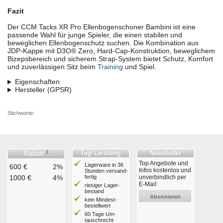
Fazit
Der CCM Tacks XR Pro Ellenbogenschoner Bambini ist eine
passende Wahl für junge Spieler, die einen stabilen und
beweglichen Ellenbogenschutz suchen. Die Kombination aus
JDP-Kappe mit D3O® Zero, Hard-Cap-Konstruktion, beweglichem
Bizepsbereich und sicherem Strap-System bietet Schutz, Komfort
und zuverlässigen Sitz beim
Training
und Spiel.
Eigenschaften
Hersteller (GPSR)
Stichworte:
1
Top Leistung
Newsletter
Rabatt
Top Angebote und
Lagerware in 36
600 €
2%
Infos kostenlos und
Stunden ver­sand­
1000 €
4%
fertig
unverbindlich per
E-Mail:
riesiger Lager­
bestand
Abonnieren
kein Mindest­
bestell­wert
60 Tage Um­
tausch­recht