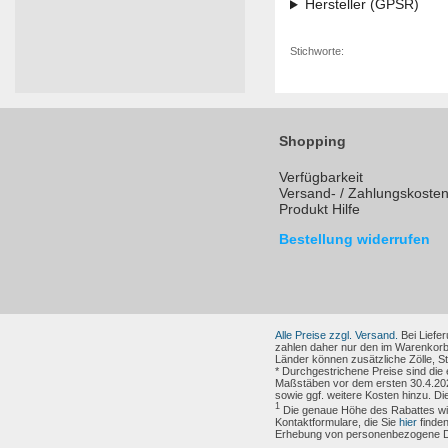
Hersteller (GPSR)
Stichworte:
Shopping
Verfügbarkeit
Versand- / Zahlungskoste
Produkt Hilfe
Bestellung widerrufen
Alle Preise zzgl. Versand.
Bei Liefer
zahlen daher nur den im Warenkorb
Länder können zusätzliche Zölle, 
* Durchgestrichene Preise sind die
Maßstäben vor dem ersten 30.4.202
sowie ggf. weitere Kosten hinzu. Di
1
Die genaue Höhe des Rabattes wird
Kontaktformulare, die Sie
hier
finden
Erhebung von personenbezogene Dat