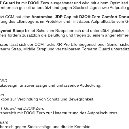
T Guard
ist mit
D3O® Zero
ausgestattet und wird mit einem Optimized
mbereich gezielt unterstützt und gegen Stockschläge sowie Aufpralle g
tzt CCM auf eine
Anatomical JDP Cap
mit
D3O® Zero Comfort Donu
erung des Ellenbogens im Protektor und hilft dabei, Aufprallkräfte vom 
ayered Bicep
bietet Schutz im Bizepsbereich und unterstützt gleichzeit
nnels fördern zusätzlich die Belüftung und tragen zu einem angenehmer
raps
lässt sich der CCM Tacks XR-Pro Ellenbogenschoner Senior sicher
earm Strap, Middle Strap und verstellbarem Forearm Guard unterstützt
ASD
tzdesign für zuverlässige und umfassende Abdeckung.
ion
uktion zur Verbindung von Schutz und Beweglichkeit.
IT Guard mit D3O® Zero
tzbereich mit D3O® Zero zur Unterstützung des Aufprallschutzes.
Guard
zbereich gegen Stockschläge und direkte Kontakte.