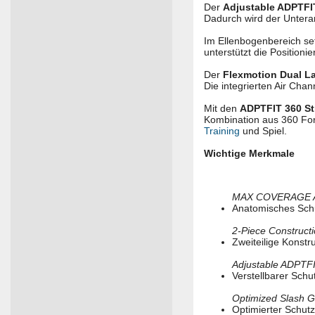
Der
Adjustable ADPTFI
Dadurch wird der Unterar
Im Ellenbogenbereich se
unterstützt die Positioni
Der
Flexmotion Dual L
Die integrierten Air Cha
Mit den
ADPTFIT 360 St
Kombination aus 360 For
Training
und Spiel.
Wichtige Merkmale
MAX COVERAGE 
Anatomisches Schu
2-Piece Construct
Zweiteilige Konstr
Adjustable ADPTF
Verstellbarer Schu
Optimized Slash 
Optimierter Schut