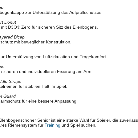
ap
bogenkappe zur Unterstützung des Aufprallschutzes.
rt Donut
 mit D3O® Zero für sicheren Sitz des Ellenbogens.
ayered Bicep
schutz mit beweglicher Konstruktion.
ur Unterstützung von Luftzirkulation und Tragekomfort.
ps
sicheren und individuelleren Fixierung am Arm.
dle Straps
elriemen für stabilen Halt im Spiel.
rm Guard
erarmschutz für eine bessere Anpassung.
lenbogenschoner Senior ist eine starke Wahl für Spieler, die zuverlä
ares Riemensystem für
Training
und Spiel suchen.