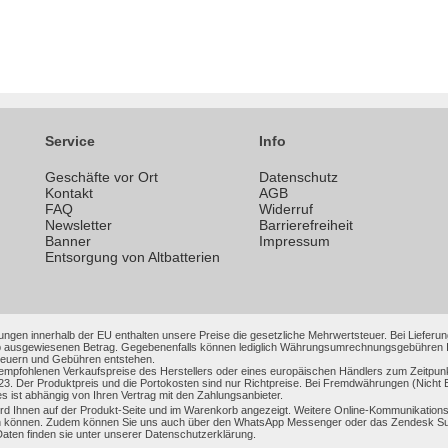
Service
Info
Geschäfte vor Ort
Datenschutz
n
Kontakt
AGB
FAQ
Widerruf
Newsletter
Barrierefreiheit
Banner
Impressum
Entsorgung von Altbatterien
ungen innerhalb der EU enthalten unsere Preise die gesetzliche Mehrwertsteuer. Bei Lieferung
 ausgewiesenen Betrag. Gegebenenfalls können lediglich Währungsumrechnungsgebühren Ihrer
Steuern und Gebühren entstehen.
 empfohlenen Verkaufspreise des Herstellers oder eines europäischen Händlers zum Zeitpun
3. Der Produktpreis und die Portokosten sind nur Richtpreise. Bei Fremdwährungen (Nic
es ist abhängig von Ihren Vertrag mit den Zahlungsanbieter.
 Ihnen auf der Produkt-Seite und im Warenkorb angezeigt. Weitere Online-Kommunikationsmi
 können. Zudem können Sie uns auch über den WhatsApp Messenger oder das Zendesk Support
en finden sie unter unserer Datenschutzerklärung.