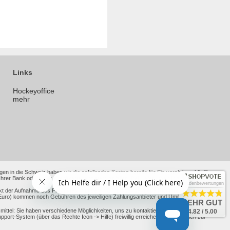
Links
Hockeyoffice
mehr
en in die Schweiz haben wir die anfallenden Kosten bereits für Sie vorab bezahlt. Sie
 Bank oder Ihres Kreditkartenanbieters anfallen. Bei Lieferungen in andere Nicht-EU-
Kundenbewertungen
kt der Aufnahme des Produktes in unseren Shop oder der neue Richtpreis nach alten
ht Euro) kommen noch Gebühren des jeweiligen Zahlungsanbieter und Umrechnungskurse
SEHR GUT
ttel: Sie haben verschiedene Möglichkeiten, uns zu kontaktieren, darunter unsere
4.82 / 5.00
-System (über das Rechte Icon -> Hilfe) freiwillig erreichen. Informationen zur