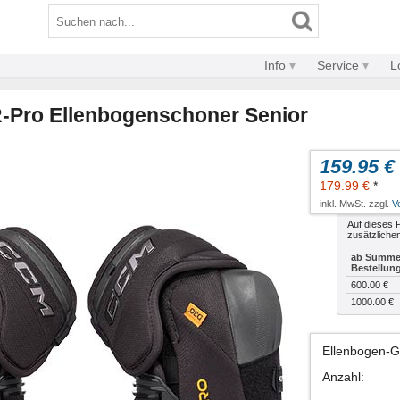
Info
Service
L
-Pro Ellenbogenschoner Senior
159.95 €
179.99 €
*
inkl. MwSt. zzgl.
V
Auf dieses P
zusätzliche
ab Summe 
Bestellun
600.00 €
1000.00 €
Ellenbogen-
Anzahl
: