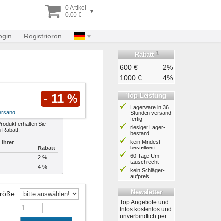
0 Artikel
▾
0.00 €
ogin
Registrieren
1
Rabatt
600 €
2%
1000 €
4%
Top Leistung
- 11 %
Lagerware in 36
ersand
Stunden ver­sand­
fertig
rodukt erhalten Sie
riesiger Lager­
n Rabatt:
bestand
kein Mindest­
Ihrer
bestell­wert
g
Rabatt
60 Tage Um­
2 %
tausch­recht
4 %
kein Schläger­
aufpreis
Newsletter
Größe
:
Top Angebote und
Infos kostenlos und
unverbindlich per