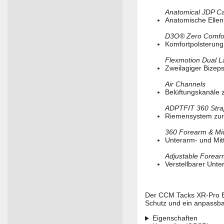
Anatomical JDP C
Anatomische Ellen
D3O® Zero Comfo
Komfortpolsterung
Flexmotion Dual L
Zweilagiger Bizeps
Air Channels
Belüftungskanäle z
ADPTFIT 360 Stra
Riemensystem zur 
360 Forearm & Mid
Unterarm- und Mitt
Adjustable Forea
Verstellbarer Unt
Der CCM Tacks XR-Pro El
Schutz und ein anpassb
Eigenschaften