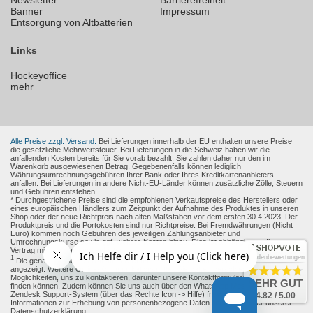
Newsletter
Barrierefreiheit
Banner
Impressum
Entsorgung von Altbatterien
Links
Hockeyoffice
mehr
Alle Preise zzgl. Versand.
Bei Lieferungen innerhalb der EU enthalten unsere Preise
die gesetzliche Mehrwertsteuer. Bei Lieferungen in die Schweiz haben wir die
anfallenden Kosten bereits für Sie vorab bezahlt. Sie zahlen daher nur den im
Warenkorb ausgewiesenen Betrag. Gegebenenfalls können lediglich
Währungsumrechnungsgebühren Ihrer Bank oder Ihres Kreditkartenanbieters
anfallen. Bei Lieferungen in andere Nicht-EU-Länder können zusätzliche Zölle, Steuern
und Gebühren entstehen.
* Durchgestrichene Preise sind die empfohlenen Verkaufspreise des Herstellers oder
eines europäischen Händlers zum Zeitpunkt der Aufnahme des Produktes in unseren
Shop oder der neue Richtpreis nach alten Maßstäben vor dem ersten 30.4.2023. Der
Produktpreis und die Portokosten sind nur Richtpreise. Bei Fremdwährungen (Nicht
Euro) kommen noch Gebühren des jeweiligen Zahlungsanbieter und
Umrechnungskurse sowie ggf. weitere Kosten hinzu. Dies ist abhängig von Ihren
Vertrag mit den Zahlungsanbieter.
Kundenbewertungen
1
Die genaue Höhe des Rabattes wird Ihnen auf der Produkt-Seite und im Warenkorb
angezeigt. Weitere Online-Kommunikationsmittel: Sie haben verschiedene
Möglichkeiten, uns zu kontaktieren, darunter unsere Kontaktformulare, die Sie
hier
SEHR GUT
finden können. Zudem können Sie uns auch über den WhatsApp Messenger oder das
Zendesk Support-System (über das Rechte Icon -> Hilfe) freiwillig erreichen.
4.82 / 5.00
Informationen zur Erhebung von personenbezogene Daten finden sie unter unserer
Datenschutzerklärung.