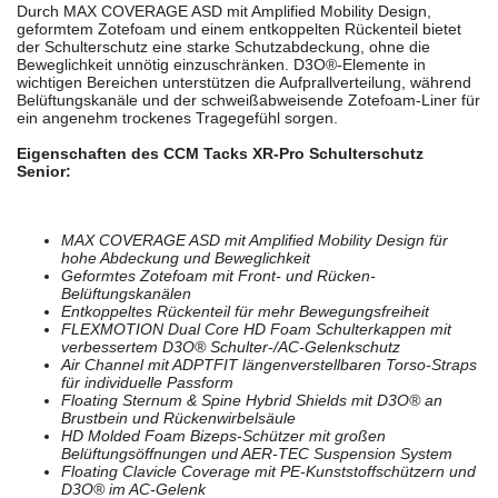
Durch MAX COVERAGE ASD mit Amplified Mobility Design,
geformtem Zotefoam und einem entkoppelten Rückenteil bietet
der Schulterschutz eine starke Schutzabdeckung, ohne die
Beweglichkeit unnötig einzuschränken. D3O®-Elemente in
wichtigen Bereichen unterstützen die Aufprallverteilung, während
Belüftungskanäle und der schweißabweisende Zotefoam-Liner für
ein angenehm trockenes Tragegefühl sorgen.
Eigenschaften des CCM Tacks XR-Pro Schulterschutz
Senior:
MAX COVERAGE ASD mit Amplified Mobility Design für
hohe Abdeckung und Beweglichkeit
Geformtes Zotefoam mit Front- und Rücken-
Belüftungskanälen
Entkoppeltes Rückenteil für mehr Bewegungsfreiheit
FLEXMOTION Dual Core HD Foam Schulterkappen mit
verbessertem D3O® Schulter-/AC-Gelenkschutz
Air Channel mit ADPTFIT längenverstellbaren Torso-Straps
für individuelle Passform
Floating Sternum & Spine Hybrid Shields mit D3O® an
Brustbein und Rückenwirbelsäule
HD Molded Foam Bizeps-Schützer mit großen
Belüftungsöffnungen und AER-TEC Suspension System
Floating Clavicle Coverage mit PE-Kunststoffschützern und
D3O® im AC-Gelenk