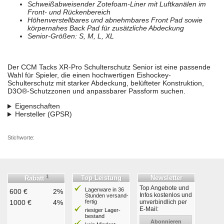
Schweißabweisender Zotefoam-Liner mit Luftkanälen im
Front- und Rückenbereich
Höhenverstellbares und abnehmbares Front Pad sowie
körpernahes Back Pad für zusätzliche Abdeckung
Senior-Größen: S, M, L, XL
Der CCM Tacks XR-Pro Schulterschutz Senior ist eine passende
Wahl für Spieler, die einen hochwertigen Eishockey-
Schulterschutz mit starker Abdeckung, belüfteter Konstruktion,
D3O®-Schutzzonen und anpassbarer Passform suchen.
Eigenschaften
Hersteller (GPSR)
Stichworte:
1
Top Leistung
Newsletter
Rabatt
Top Angebote und
Lagerware in 36
600 €
2%
Infos kostenlos und
Stunden ver­sand­
1000 €
4%
fertig
unverbindlich per
E-Mail:
riesiger Lager­
bestand
Abonnieren