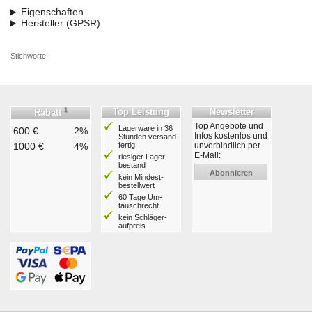
Eigenschaften
Hersteller (GPSR)
Stichworte:
1
Top Leistung
Newsletter
Rabatt
Top Angebote und
Lagerware in 36
600 €
2%
Infos kostenlos und
Stunden ver­sand­
1000 €
4%
fertig
unverbindlich per
E-Mail:
riesiger Lager­
bestand
Abonnieren
kein Mindest­
bestell­wert
60 Tage Um­
tausch­recht
kein Schläger­
aufpreis