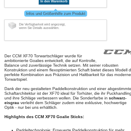
In den Warenkorb
Infos und Größenhilfe zum Produkt
Die Verfügbarkeit wird angezeigt,
wenn Sie Details auswählen.
Der CCM XF70 Torwartschläger wurde für
ambitionierte Goalies entwickelt, die auf Kontrolle,
Balance und zuverlässige Technik setzen. Mit seiner robusten
Konstruktion und einem flexoptimierten Schaft bietet dieses Modell d
perfekte Kombination aus Präzision und Haltbarkeit für das moderne
Torwartspiel.
Dank der neu gestalteten Paddelkonstruktion und einer abgestimmt
Schaftarchitektur ist der XF70 ideal für Torhüter, die ihr Puckhandlin
und ihre Schläge verbessern wollen. Die Sonderfarbe in
schwarz-
eisgrau
verleiht dem Schläger zudem eine exklusive, hochwertige
Optik - nur bei uns erhältlich.
Highlights des CCM XF70 Goalie Sticks:
Paddeltechnologie:
Erneuerte Paddelkonstruktion für mehr