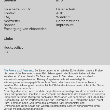
Service
Info
Geschäfte vor Ort
Datenschutz
Kontakt
AGB
FAQ
Widerruf
Newsletter
Barrierefreiheit
Banner
Impressum
Entsorgung von Altbatterien
Links
Hockeyoffice
mehr
Alle Preise zzgl. Versand.
Bei Lieferungen innerhalb der EU enthalten unsere Preise
die gesetzliche Mehrwertsteuer. Bei Lieferungen in die Schweiz haben wir die
anfallenden Kosten bereits für Sie vorab bezahlt. Sie zahlen daher nur den im
Warenkorb ausgewiesenen Betrag. Gegebenenfalls können lediglich
Währungsumrechnungsgebühren Ihrer Bank oder Ihres Kreditkartenanbieters
anfallen. Bei Lieferungen in andere Nicht-EU-Länder können zusätzliche Zölle, Steuern
und Gebühren entstehen.
* Durchgestrichene Preise sind die empfohlenen Verkaufspreise des Herstellers oder
eines europäischen Händlers zum Zeitpunkt der Aufnahme des Produktes in unseren
Shop oder der neue Richtpreis nach alten Maßstäben vor dem ersten 30.4.2023. Der
Produktpreis und die Portokosten sind nur Richtpreise. Bei Fremdwährungen (Nicht
Euro) kommen noch Gebühren des jeweiligen Zahlungsanbieter und
Umrechnungskurse sowie ggf. weitere Kosten hinzu. Dies ist abhängig von Ihren
Vertrag mit den Zahlungsanbieter.