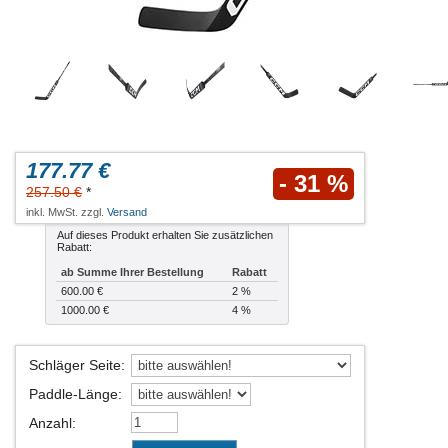
177.77 €
- 31 %
257.50 €
*
inkl. MwSt. zzgl.
Versand
Auf dieses Produkt erhalten Sie zusätzlichen
Rabatt:
ab Summe Ihrer Bestellung
Rabatt
600.00 €
2 %
1000.00 €
4 %
Schläger Seite
:
Paddle-Länge
:
Anzahl
: