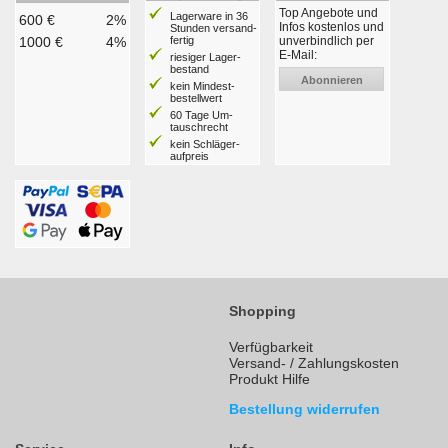
Top Angebote und
Lagerware in 36
600 €
2%
Infos kostenlos und
Stunden ver­sand­
1000 €
4%
fertig
unverbindlich per
E-Mail:
riesiger Lager­
bestand
Abonnieren
kein Mindest­
bestell­wert
60 Tage Um­
tausch­recht
kein Schläger­
aufpreis
Shopping
Verfügbarkeit
Versand- / Zahlungskosten
Produkt Hilfe
Bestellung widerrufen