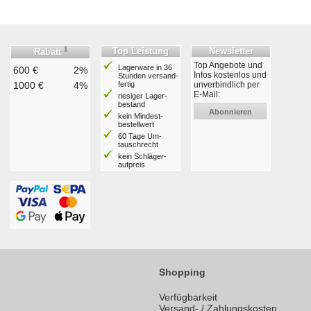
1
Top Leistung
Newsletter
Rabatt
Top Angebote und
Lagerware in 36
600 €
2%
Infos kostenlos und
Stunden ver­sand­
1000 €
4%
fertig
unverbindlich per
E-Mail:
riesiger Lager­
bestand
Abonnieren
kein Mindest­
bestell­wert
60 Tage Um­
tausch­recht
kein Schläger­
aufpreis
Shopping
Verfügbarkeit
Versand- / Zahlungskosten