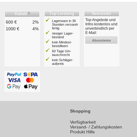
1
Top Leistung
Newsletter
Rabatt
Top Angebote und
Lagerware in 36
600 €
2%
Infos kostenlos und
Stunden ver­sand­
1000 €
4%
fertig
unverbindlich per
E-Mail:
riesiger Lager­
bestand
Abonnieren
kein Mindest­
bestell­wert
60 Tage Um­
tausch­recht
kein Schläger­
aufpreis
Shopping
Verfügbarkeit
Versand- / Zahlungskosten
Produkt Hilfe