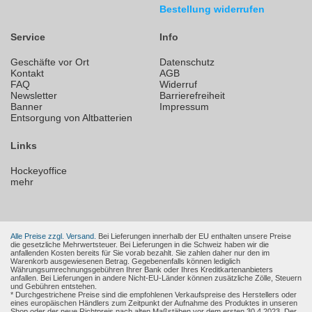
Bestellung widerrufen
Service
Info
Geschäfte vor Ort
Datenschutz
Kontakt
AGB
FAQ
Widerruf
Newsletter
Barrierefreiheit
Banner
Impressum
Entsorgung von Altbatterien
Links
Hockeyoffice
mehr
Alle Preise zzgl. Versand.
Bei Lieferungen innerhalb der EU enthalten unsere Preise
die gesetzliche Mehrwertsteuer. Bei Lieferungen in die Schweiz haben wir die
anfallenden Kosten bereits für Sie vorab bezahlt. Sie zahlen daher nur den im
Warenkorb ausgewiesenen Betrag. Gegebenenfalls können lediglich
Währungsumrechnungsgebühren Ihrer Bank oder Ihres Kreditkartenanbieters
anfallen. Bei Lieferungen in andere Nicht-EU-Länder können zusätzliche Zölle, Steuern
und Gebühren entstehen.
* Durchgestrichene Preise sind die empfohlenen Verkaufspreise des Herstellers oder
eines europäischen Händlers zum Zeitpunkt der Aufnahme des Produktes in unseren
Shop oder der neue Richtpreis nach alten Maßstäben vor dem ersten 30.4.2023. Der