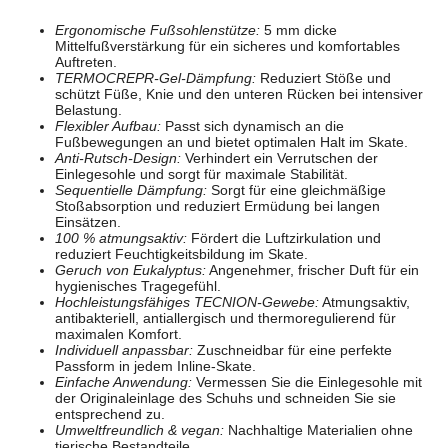
Ergonomische Fußsohlenstütze:
5 mm dicke
Mittelfußverstärkung für ein sicheres und komfortables
Auftreten.
TERMOCREPR-Gel-Dämpfung:
Reduziert Stöße und
schützt Füße, Knie und den unteren Rücken bei intensiver
Belastung.
Flexibler Aufbau:
Passt sich dynamisch an die
Fußbewegungen an und bietet optimalen Halt im Skate.
Anti-Rutsch-Design:
Verhindert ein Verrutschen der
Einlegesohle und sorgt für maximale Stabilität.
Sequentielle Dämpfung:
Sorgt für eine gleichmäßige
Stoßabsorption und reduziert Ermüdung bei langen
Einsätzen.
100 % atmungsaktiv:
Fördert die Luftzirkulation und
reduziert Feuchtigkeitsbildung im Skate.
Geruch von Eukalyptus:
Angenehmer, frischer Duft für ein
hygienisches Tragegefühl.
Hochleistungsfähiges TECNION-Gewebe:
Atmungsaktiv,
antibakteriell, antiallergisch und thermoregulierend für
maximalen Komfort.
Individuell anpassbar:
Zuschneidbar für eine perfekte
Passform in jedem Inline-Skate.
Einfache Anwendung:
Vermessen Sie die Einlegesohle mit
der Originaleinlage des Schuhs und schneiden Sie sie
entsprechend zu.
Umweltfreundlich & vegan:
Nachhaltige Materialien ohne
tierische Bestandteile.