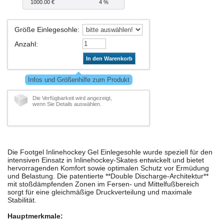
1000.00 €
4 %
Größe Einlegesohle
:
Anzahl
:
In den Warenkorb
Infos und Größenhilfe zum Produkt
Die Verfügbarkeit wird angezeigt,
wenn Sie Details auswählen.
Die Footgel Inlinehockey Gel Einlegesohle wurde speziell für den
intensiven Einsatz in Inlinehockey-Skates entwickelt und bietet
hervorragenden Komfort sowie optimalen Schutz vor Ermüdung
und Belastung. Die patentierte **Double Discharge-Architektur**
mit stoßdämpfenden Zonen im Fersen- und Mittelfußbereich
sorgt für eine gleichmäßige Druckverteilung und maximale
Stabilität.
Hauptmerkmale: