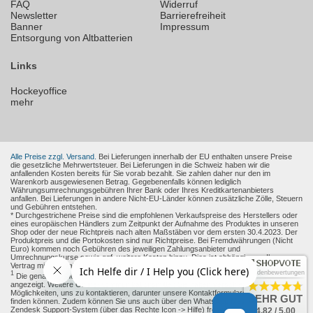
FAQ
Widerruf
Newsletter
Barrierefreiheit
Banner
Impressum
Entsorgung von Altbatterien
Links
Hockeyoffice
mehr
Alle Preise zzgl. Versand.
Bei Lieferungen innerhalb der EU enthalten unsere Preise
die gesetzliche Mehrwertsteuer. Bei Lieferungen in die Schweiz haben wir die
anfallenden Kosten bereits für Sie vorab bezahlt. Sie zahlen daher nur den im
Warenkorb ausgewiesenen Betrag. Gegebenenfalls können lediglich
Währungsumrechnungsgebühren Ihrer Bank oder Ihres Kreditkartenanbieters
anfallen. Bei Lieferungen in andere Nicht-EU-Länder können zusätzliche Zölle, Steuern
und Gebühren entstehen.
* Durchgestrichene Preise sind die empfohlenen Verkaufspreise des Herstellers oder
eines europäischen Händlers zum Zeitpunkt der Aufnahme des Produktes in unseren
Shop oder der neue Richtpreis nach alten Maßstäben vor dem ersten 30.4.2023. Der
Produktpreis und die Portokosten sind nur Richtpreise. Bei Fremdwährungen (Nicht
Euro) kommen noch Gebühren des jeweiligen Zahlungsanbieter und
Umrechnungskurse sowie ggf. weitere Kosten hinzu. Dies ist abhängig von Ihren
Vertrag mit den Zahlungsanbieter.
Kundenbewertungen
1
Die genaue Höhe des Rabattes wird Ihnen auf der Produkt-Seite und im Warenkorb
angezeigt. Weitere Online-Kommunikationsmittel: Sie haben verschiedene
Möglichkeiten, uns zu kontaktieren, darunter unsere Kontaktformulare, die Sie
hier
SEHR GUT
finden können. Zudem können Sie uns auch über den WhatsApp Messenger oder das
Zendesk Support-System (über das Rechte Icon -> Hilfe) freiwillig erreichen.
4.82 / 5.00