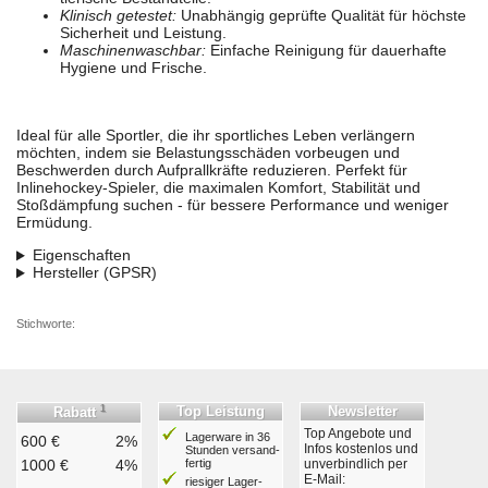
Klinisch getestet:
Unabhängig geprüfte Qualität für höchste
Sicherheit und Leistung.
Maschinenwaschbar:
Einfache Reinigung für dauerhafte
Hygiene und Frische.
Ideal für alle Sportler, die ihr sportliches Leben verlängern
möchten, indem sie Belastungsschäden vorbeugen und
Beschwerden durch Aufprallkräfte reduzieren. Perfekt für
Inlinehockey-Spieler, die maximalen Komfort, Stabilität und
Stoßdämpfung suchen - für bessere Performance und weniger
Ermüdung.
Eigenschaften
Hersteller (GPSR)
Stichworte:
1
Top Leistung
Newsletter
Rabatt
Top Angebote und
Lagerware in 36
600 €
2%
Infos kostenlos und
Stunden ver­sand­
1000 €
4%
fertig
unverbindlich per
E-Mail:
riesiger Lager­