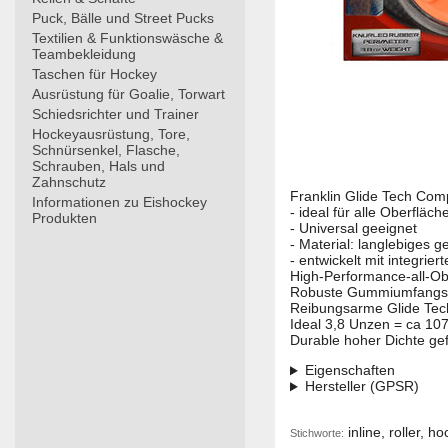
Puck, Bälle und Street Pucks
Textilien & Funktionswäsche &
Teambekleidung
Taschen für Hockey
Ausrüstung für Goalie, Torwart
Schiedsrichter und Trainer
Hockeyausrüstung, Tore,
Schnürsenkel, Flasche,
Schrauben, Hals und
Zahnschutz
Franklin Glide Tech Co
Informationen zu Eishockey
- ideal für alle Oberfläc
Produkten
- Universal geeignet
- Material: langlebiges 
- entwickelt mit integri
High-Performance-all-Ob
Robuste Gummiumfang
Reibungsarme Glide Tec
Ideal 3,8 Unzen = ca 107
Durable hoher Dichte g
Eigenschaften
Hersteller (GPSR)
inline, roller, h
Stichworte: