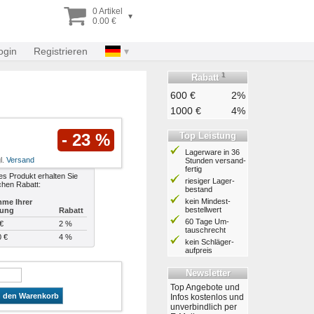
0 Artikel
▾
0.00 €
ogin
Registrieren
1
Rabatt
600 €
2%
1000 €
4%
Top Leistung
- 23 %
Lagerware in 36
l.
Versand
Stunden ver­sand­
fertig
es Produkt erhalten Sie
riesiger Lager­
chen Rabatt:
bestand
kein Mindest­
me Ihrer
bestell­wert
lung
Rabatt
60 Tage Um­
€
2 %
tausch­recht
0 €
4 %
kein Schläger­
aufpreis
Newsletter
Top Angebote und
n den Warenkorb
Infos kostenlos und
unverbindlich per