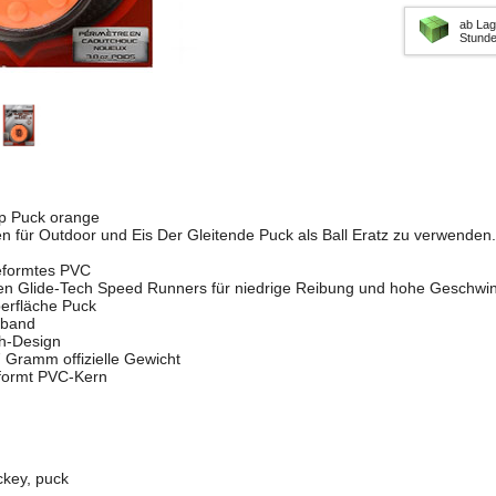
ab Lag
Stund
mp Puck orange
hen für Outdoor und Eis Der Gleitende Puck als Ball Eratz zu verwenden.
geformtes PVC
erten Glide-Tech Speed Runners für niedrige Reibung und hohe Geschwin
erfläche Puck
sband
h-Design
 Gramm offizielle Gewicht
eformt PVC-Kern
ockey, puck