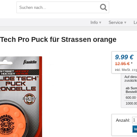
Info
Service
L
 Tech Pro Puck für Strassen orange
9.99 €
12.95 €
*
inkl. MwSt. zzg
Auf dies
zusätzli
ab Sum
Bestel
600.00 
1000.0
Anzahl
:
I