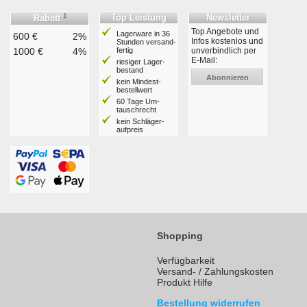
1
Top Leistung
Newsletter
Rabatt
Top Angebote und
Lagerware in 36
600 €
2%
Infos kostenlos und
Stunden ver­sand­
1000 €
4%
fertig
unverbindlich per
E-Mail:
riesiger Lager­
bestand
Abonnieren
kein Mindest­
bestell­wert
60 Tage Um­
tausch­recht
kein Schläger­
aufpreis
Shopping
Verfügbarkeit
Versand- / Zahlungskosten
Produkt Hilfe
Bestellung widerrufen