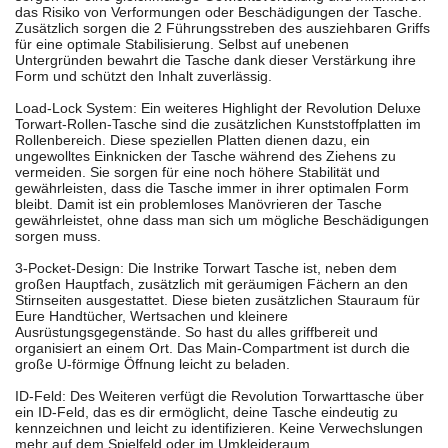
das Risiko von Verformungen oder Beschädigungen der Tasche.
Zusätzlich sorgen die 2 Führungsstreben des ausziehbaren Griffs
für eine optimale Stabilisierung. Selbst auf unebenen
Untergründen bewahrt die Tasche dank dieser Verstärkung ihre
Form und schützt den Inhalt zuverlässig.
Load-Lock System: Ein weiteres Highlight der Revolution Deluxe
Torwart-Rollen-Tasche sind die zusätzlichen Kunststoffplatten im
Rollenbereich. Diese speziellen Platten dienen dazu, ein
ungewolltes Einknicken der Tasche während des Ziehens zu
vermeiden. Sie sorgen für eine noch höhere Stabilität und
gewährleisten, dass die Tasche immer in ihrer optimalen Form
bleibt. Damit ist ein problemloses Manövrieren der Tasche
gewährleistet, ohne dass man sich um mögliche Beschädigungen
sorgen muss.
3-Pocket-Design: Die Instrike Torwart Tasche ist, neben dem
großen Hauptfach, zusätzlich mit geräumigen Fächern an den
Stirnseiten ausgestattet. Diese bieten zusätzlichen Stauraum für
Eure Handtücher, Wertsachen und kleinere
Ausrüstungsgegenstände. So hast du alles griffbereit und
organisiert an einem Ort. Das Main-Compartment ist durch die
große U-förmige Öffnung leicht zu beladen.
ID-Feld: Des Weiteren verfügt die Revolution Torwarttasche über
ein ID-Feld, das es dir ermöglicht, deine Tasche eindeutig zu
kennzeichnen und leicht zu identifizieren. Keine Verwechslungen
mehr auf dem Spielfeld oder im Umkleideraum.