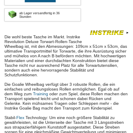
ab Lager versandfertig in 36
Stunden
Die wohl beste Tasche im Markt. Instrike
Revolution Deluxe Torwart-Rollen-Tasche
Wheelbag ist, mit den Abmessungen: 109cm x 51cm x 53cm, das
ultimative Transportmittel für Torwarte, die ihre Ausrüstung sicher
und mühelos von A nach B befördern möchten. Mit hochwertigen
Materialien und einer durchdachten Konstruktion bietet diese
Tasche nicht nur ausreichend Platz für alle Torwartutensilien,
sondern auch eine hervorragende Stabilität und
Schutzfunktionen.
Die Goalie Wheelbag verfügt über 3 robuste Rollen, die ein
einfaches und reibungsloses Rollen ermöglichen. Egal ob auf
dem Weg zum
Training
oder zum Spiel, diese Rollen machen den
Transport spielend leicht und schonen dabei Rücken und
Gelenke. Kein mühsames Tragen oder Schleppen mehr - die
Instrike Goalie Bag macht den Transport zum Kinderspiel.
Stabil-
Flex
Technology: Um eine noch größere Stabilität zu
gewährleisten, ist die Unterseite der Tasche mit 3 Längsstreben
aus strapazierfähigem Kunststoff ausgestattet. Diese Streben
sorgen für eine gleichmäßige Gewichtsverteilung und minimieren