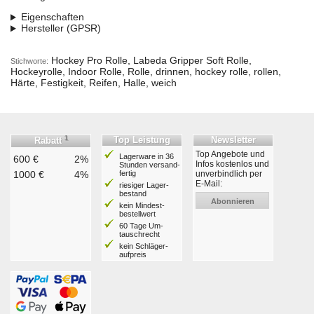
Eigenschaften
Hersteller (GPSR)
Hockey Pro Rolle, Labeda Gripper Soft Rolle,
Stichworte:
Hockeyrolle, Indoor Rolle, Rolle, drinnen, hockey rolle, rollen,
Härte, Festigkeit, Reifen, Halle, weich
1
Top Leistung
Newsletter
Rabatt
Top Angebote und
Lagerware in 36
600 €
2%
Infos kostenlos und
Stunden ver­sand­
1000 €
4%
fertig
unverbindlich per
E-Mail:
riesiger Lager­
bestand
Abonnieren
kein Mindest­
bestell­wert
60 Tage Um­
tausch­recht
kein Schläger­
aufpreis