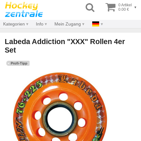
0 Artikel
▾
0.00 €
Kategorien
Info
Mein Zugang
Labeda Addiction "XXX" Rollen 4er
Set
Profi-Tipp