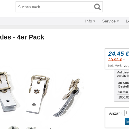
Info
Service
L
les - 4er Pack
24.45 €
29.95 €
*
inkl. MwSt. zzg
Auf dies
zusätzli
ab Sum
Bestel
600.00 
1000.0
Anzahl
:
I