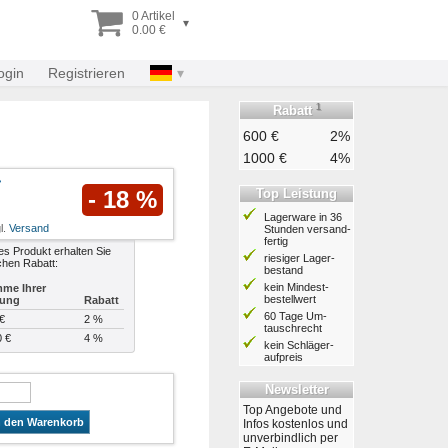
0 Artikel
▾
0.00 €
ogin
Registrieren
1
Rabatt
600 €
2%
1000 €
4%
Top Leistung
- 18 %
Lagerware in 36
l.
Versand
Stunden ver­sand­
fertig
es Produkt erhalten Sie
riesiger Lager­
chen Rabatt:
bestand
kein Mindest­
me Ihrer
bestell­wert
lung
Rabatt
60 Tage Um­
€
2 %
tausch­recht
0 €
4 %
kein Schläger­
aufpreis
Newsletter
Top Angebote und
n den Warenkorb
Infos kostenlos und
unverbindlich per