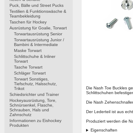
Puck, Bälle und Street Pucks
Textilien & Funktionswäsche &
Teambekleidung
Taschen für Hockey
Ausrüstung für Goalie, Torwart
Torwartausrüstung Senior
Torwartausrüstung Junior /
Bambini & Intermediate
Maske Torwart
Schlittschuhe & Inliner
Torwart
Tasche Torwart
Schläger Torwart
Torwart Sonstiges,
Tiefschutz, Halsschutz,
Die Nash Toe Buckles ge
Trikot
Schlittschuhen befestige
Schiedsrichter und Trainer
Hockeyausrüstung, Tore,
Die Nash Zehenschnallen
Schnürsenkel, Flasche,
Schrauben, Hals und
Der Lederteil ist aus ec
Zahnschutz
Informationen zu Eishockey
Produziert werden die N
Produkten
Eigenschaften