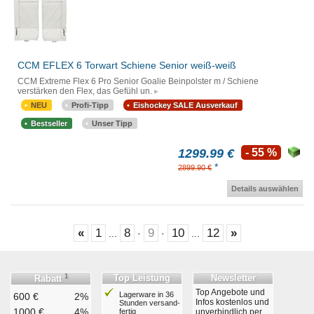
CCM EFLEX 6 Torwart Schiene Senior weiß-weiß
CCM Extreme Flex 6 Pro Senior Goalie Beinpolster m / Schiene
verstärken den Flex, das Gefühl un.
NEU
Profi-Tipp
Eishockey SALE Ausverkauf
Bestseller
Unser Tipp
1299.99 €
- 55 %
*
2899.90 €
Details auswählen
«
1
8
9
10
12
»
...
·
·
...
1
Top Leistung
Newsletter
Rabatt
Top Angebote und
Lagerware in 36
600 €
2%
Infos kostenlos und
Stunden ver­sand­
1000 €
4%
fertig
unverbindlich per