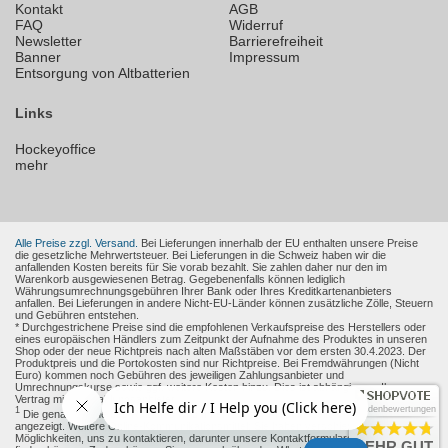
Kontakt
AGB
FAQ
Widerruf
Newsletter
Barrierefreiheit
Banner
Impressum
Entsorgung von Altbatterien
Links
Hockeyoffice
mehr
Alle Preise zzgl. Versand.
Bei Lieferungen innerhalb der EU enthalten unsere Preise
die gesetzliche Mehrwertsteuer. Bei Lieferungen in die Schweiz haben wir die
anfallenden Kosten bereits für Sie vorab bezahlt. Sie zahlen daher nur den im
Warenkorb ausgewiesenen Betrag. Gegebenenfalls können lediglich
Währungsumrechnungsgebühren Ihrer Bank oder Ihres Kreditkartenanbieters
anfallen. Bei Lieferungen in andere Nicht-EU-Länder können zusätzliche Zölle, Steuern
und Gebühren entstehen.
* Durchgestrichene Preise sind die empfohlenen Verkaufspreise des Herstellers oder
eines europäischen Händlers zum Zeitpunkt der Aufnahme des Produktes in unseren
Shop oder der neue Richtpreis nach alten Maßstäben vor dem ersten 30.4.2023. Der
Produktpreis und die Portokosten sind nur Richtpreise. Bei Fremdwährungen (Nicht
Euro) kommen noch Gebühren des jeweiligen Zahlungsanbieter und
Umrechnungskurse sowie ggf. weitere Kosten hinzu. Dies ist abhängig von Ihren
Vertrag mit den Zahlungsanbieter.
Kundenbewertungen
1
Die genaue Höhe des Rabattes wird Ihnen auf der Produkt-Seite und im Warenkorb
angezeigt. Weitere Online-Kommunikationsmittel: Sie haben verschiedene
Möglichkeiten, uns zu kontaktieren, darunter unsere Kontaktformulare, die Sie
hier
SEHR GUT