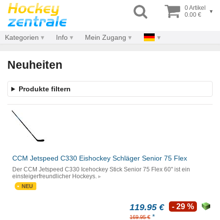
0 Artikel
▾
0.00 €
Kategorien
Info
Mein Zugang
Neuheiten
Produkte filtern
CCM Jetspeed C330 Eishockey Schläger Senior 75 Flex
Der CCM Jetspeed C330 Icehockey Stick Senior 75 Flex 60" ist ein
einsteigerfreundlicher Hockeys.
NEU
119.95 €
- 29 %
*
169.95 €