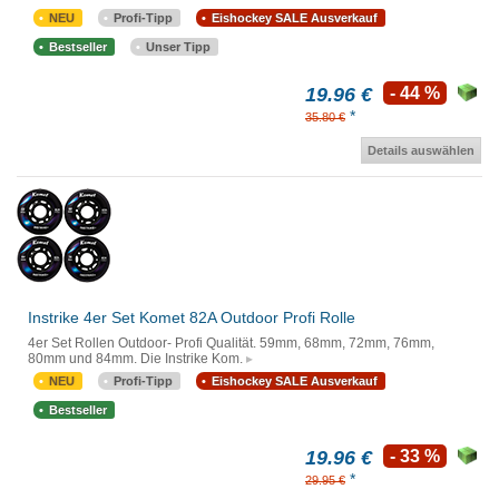
NEU
Profi-Tipp
Eishockey SALE Ausverkauf
Bestseller
Unser Tipp
19.96 €
- 44 %
*
35.80 €
Details auswählen
Instrike 4er Set Komet 82A Outdoor Profi Rolle
4er Set Rollen Outdoor- Profi Qualität. 59mm, 68mm, 72mm, 76mm,
80mm und 84mm. Die Instrike Kom.
NEU
Profi-Tipp
Eishockey SALE Ausverkauf
Bestseller
19.96 €
- 33 %
*
29.95 €