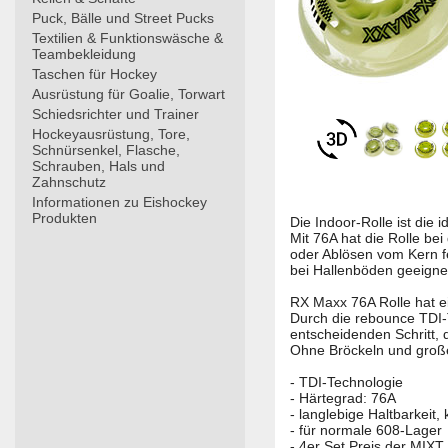
Puck, Bälle und Street Pucks
Textilien & Funktionswäsche &
Teambekleidung
Taschen für Hockey
Ausrüstung für Goalie, Torwart
Schiedsrichter und Trainer
Hockeyausrüstung, Tore,
Schnürsenkel, Flasche,
Schrauben, Hals und
Zahnschutz
Informationen zu Eishockey
Produkten
Die Indoor-Rolle ist die 
Mit 76A hat die Rolle bei
oder Ablösen vom Kern fe
bei Hallenböden geeignet
RX Maxx 76A Rolle hat ei
Durch die rebounce TDI-T
entscheidenden Schritt,
Ohne Bröckeln und großer
- TDI-Technologie
- Härtegrad: 76A
- langlebige Haltbarkeit,
- für normale 608-Lager
- 4er Set Preis der MIXT 