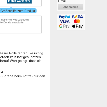
E-Mail:
In den Warenkorb
Abonnieren
 Größenhilfe zum Produkt
rfügbarkeit wird angezeigt,
ie Details auswählen.
eser Rolle fahren Sie richtig.
werden kein lästiges Platzen
darauf Wert gelegt, dass sie
st.
- grade beim Antritt - für den
nt.