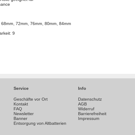
rmance
ch als 68mm, 72mm, 76mm, 80mm, 84mm
rkeit: 9
Service
Info
Geschäfte vor Ort
Datenschutz
n
Kontakt
AGB
FAQ
Widerruf
Newsletter
Barrierefreiheit
Banner
Impressum
Entsorgung von Altbatterien