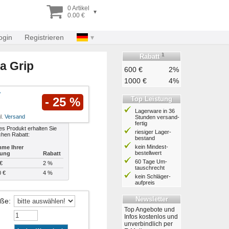
0 Artikel
▾
0.00 €
ogin
Registrieren
1
Rabatt
a Grip
600 €
2%
1000 €
4%
Top Leistung
- 25 %
Lagerware in 36
l.
Versand
Stunden ver­sand­
fertig
es Produkt erhalten Sie
riesiger Lager­
chen Rabatt:
bestand
kein Mindest­
me Ihrer
bestell­wert
lung
Rabatt
60 Tage Um­
€
2 %
tausch­recht
0 €
4 %
kein Schläger­
aufpreis
Newsletter
öße
:
Top Angebote und
Infos kostenlos und
unverbindlich per