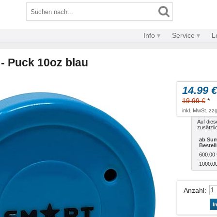
Info
Service
L
- Puck 10oz blau
14.99 €
19.99 €
*
inkl. MwSt. zzg
Auf dies
zusätzli
ab Sum
Bestel
600.00 
1000.0
Anzahl
:
I