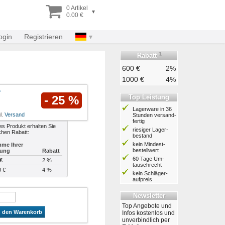
0 Artikel
▾
0.00 €
ogin
Registrieren
1
Rabatt
600 €
2%
1000 €
4%
Top Leistung
- 25 %
Lagerware in 36
l.
Versand
Stunden ver­sand­
fertig
es Produkt erhalten Sie
riesiger Lager­
chen Rabatt:
bestand
kein Mindest­
me Ihrer
bestell­wert
lung
Rabatt
60 Tage Um­
€
2 %
tausch­recht
0 €
4 %
kein Schläger­
aufpreis
Newsletter
Top Angebote und
n den Warenkorb
Infos kostenlos und
unverbindlich per