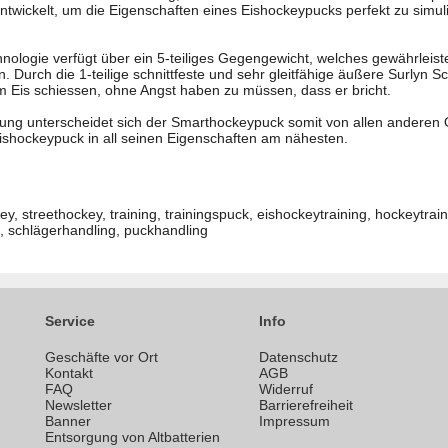
twickelt, um die Eigenschaften eines Eishockeypucks perfekt zu simul
hnologie verfügt über ein 5-teiliges Gegengewicht, welches gewährleist
en. Durch die 1-teilige schnittfeste und sehr gleitfähige äußere Surlyn
m Eis schiessen, ohne Angst haben zu müssen, dass er bricht.
ung unterscheidet sich der Smarthockeypuck somit von allen anderen 
ishockeypuck in all seinen Eigenschaften am nähesten.
y, streethockey, training, trainingspuck, eishockeytraining, hockeytrainin
g, schlägerhandling, puckhandling
Service
Info
Geschäfte vor Ort
Datenschutz
n
Kontakt
AGB
FAQ
Widerruf
Newsletter
Barrierefreiheit
Banner
Impressum
Entsorgung von Altbatterien