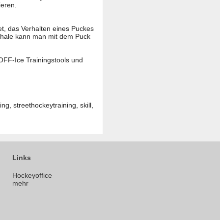
ieren.
et, das Verhalten eines Puckes
 Schale kann man mit dem Puck
OFF-Ice Trainingstools und
g, streethockeytraining, skill,
Links
Hockeyoffice
mehr