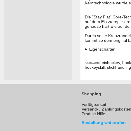
Kerntechnologie wurde en
Die "Stay Flat" Core-Tec
auf dem Eis zu replizier
genauso hart wie auf de
Durch seine Kreuzrändel
kommt so dem original E
Eigenschaften
eishockey, hocke
Stichworte:
hockeyskill, stickhandlin
Shopping
Verfügbarkeit
Versand- / Zahlungskoste
Produkt Hilfe
Bestellung widerrufen